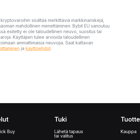
yptovaroihin sisältää merkittäviä markkinariskejä,
 pääoman mahdollinen menettäminen. Bybit EU sanoutuu
ssä esitetty ei ole taloudellinen neuvo, suositus tai
varoja. Käyttäjien tulee arvioida taloudellinen
ultoimaan ammattimaisia neuvojia. Saat kattavan
moittaminen
ja
käyttöehdot
.
lut
Tuki
Tuotte
ick Buy
Lähetä tapaus
Kauppa
tai valitus