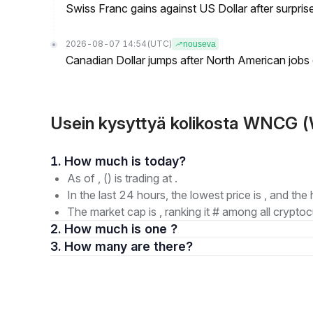
Swiss Franc gains against US Dollar after surprise
2026-08-07 14:54
(UTC)
nouseva
Canadian Dollar jumps after North American jobs 
Usein kysyttyä kolikosta WNCG
1. How much is today?
As of , () is trading at .
In the last 24 hours, the lowest price is , and the 
The market cap is , ranking it # among all cryptoc
2. How much is one ?
3. How many are there?