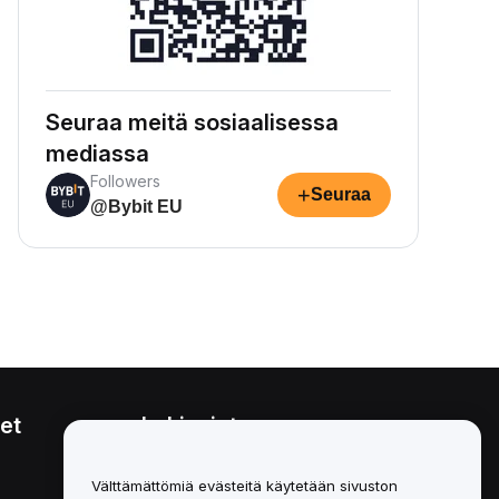
Seuraa meitä sosiaalisessa
mediassa
Followers
+
Seuraa
@Bybit EU
et
Lakiasiat
Eturistiriitapolitiikka
Välttämättömiä evästeitä käytetään sivuston