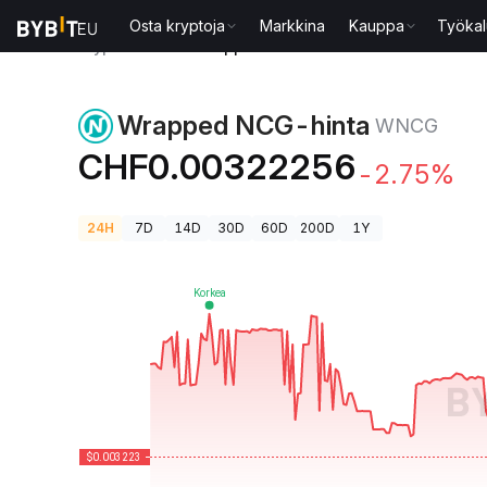
Osta kryptoja
Markkina
Kauppa
Työkal
Kryptohinnat
Wrapped NCG-hinta WNCG
Wrapped NCG-hinta
WNCG
CHF0.00322256
-2.75%
24H
7D
14D
30D
60D
200D
1Y