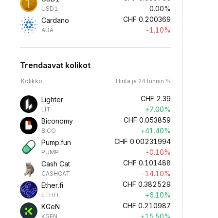
0.00%
USD1
CHF
0.200369
Cardano
-1.10%
ADA
Trendaavat kolikot
Kolikko
Hinta ja 24 tunnin %
CHF
2.39
Lighter
+7.00%
LIT
CHF
0.053859
Biconomy
+41.40%
BICO
CHF
0.00231994
Pump.fun
-0.10%
PUMP
CHF
0.101488
Cash Cat
-14.10%
CASHCAT
CHF
0.382529
Ether.fi
+6.10%
ETHFI
CHF
0.210987
KGeN
+15.50%
KGEN