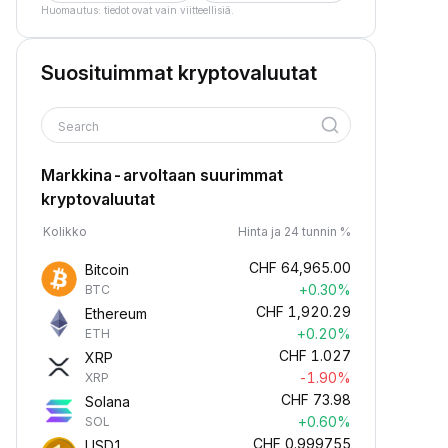
Huomautus: tiedot ovat vain viitteellisiä.
Suosituimmat kryptovaluutat
Search
Markkina-arvoltaan suurimmat
kryptovaluutat
Kolikko
Hinta ja 24 tunnin %
CHF
64,965.00
Bitcoin
+0.30%
BTC
CHF
1,920.29
Ethereum
+0.20%
ETH
CHF
1.027
XRP
-1.90%
XRP
CHF
73.98
Solana
+0.60%
SOL
CHF
0.999755
USD1