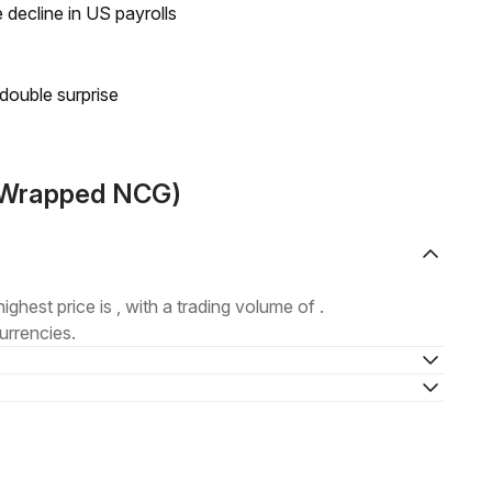
 decline in US payrolls
double surprise
 (Wrapped NCG)
highest price is , with a trading volume of .
urrencies.