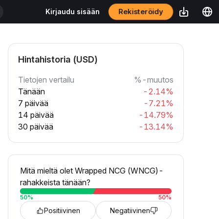
Rekisteröidy
Kirjaudu sisään
Hintahistoria (USD)
Tietojen vertailu
%-muutos
Tänään
-2.14%
7 päivää
-7.21%
14 päivää
-14.79%
30 päivää
-13.14%
Mitä mieltä olet Wrapped NCG (WNCG)-
rahakkeista tänään?
50
%
50
%
Positiivinen
Negatiivinen