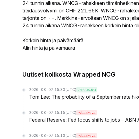
24 tunnin aikana. WNCG-rahakkeen tämänhetkinen 
treidausvolyymi on CHF 221.65K. WNCG-rahakkeen k
tarjonta on --. Markkina-arvoltaan WNCG on sijalla
24 tunnin aikana WNCG-rahakkeen korkein hinta ol
Korkein hinta ja päivämäärä
Alin hinta ja päivämäärä
Uutiset kolikosta Wrapped NCG
2026-08-07 15:30
(UTC)
nouseva
Tom Lee: The probability of a September rate hi
2026-08-07 15:15
(UTC)
Laskeva
Federal Reserve: Fed focus shifts to jobs – AB
2026-08-07 15:13
(UTC)
Laskeva