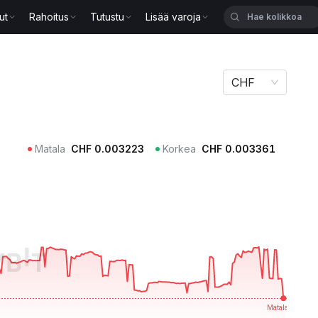
ut
Rahoitus
Tutustu
Lisää varoja
CHF
Matala
CHF
0.003223
Korkea
CHF
0.003361