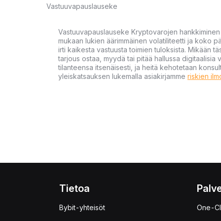
Vastuuvapauslauseke
Vastuuvapauslauseke Kryptovarojen hankkiminen kr
mukaan lukien äärimmäinen volatiliteetti ja koko
irti kaikesta vastuusta toimien tuloksista. Mikään tä
tarjous ostaa, myydä tai pitää hallussa digitaalisia 
tilanteensa itsenäisesti, ja heitä kehotetaan kons
yleiskatsauksen lukemalla asiakirjamme
riskien il
Tietoa
Palve
Bybit-yhteisöt
One-Cl