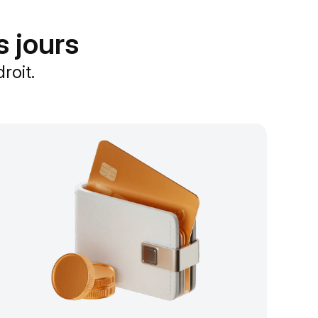
s jours
roit.