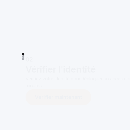
02
Vérifier l'identité
Vérifiez votre identité pour débloquer un accès co
minutes.
Vérifier maintenant