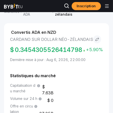
Inscription
Prix Cardano
Cardano to Dollar néo-
Marchés
ADA
zélandais
Convertis ADA en NZD
CARDANO SUR DOLLAR NÉO-ZÉLANDAIS
$
0.3454305526414798
+5.90%
Dernière mise à jour : Aug 6, 2026, 22:00:00
Statistiques du marché
Capitalisation d
u marché
7.63B
Volume sur 24 h
0
Offre en circu
lation