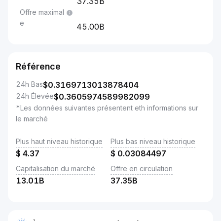
37.35B
Offre maximal
e
45.00B
Référence
24h Bas
$
0.3169713013878404
24h Élevée
$
0.3605974589982099
*Les données suivantes présentent eth informations sur
le marché
Plus haut niveau historique
Plus bas niveau historique
$
4.37
$
0.03084497
Capitalisation du marché
Offre en circulation
13.01B
37.35B