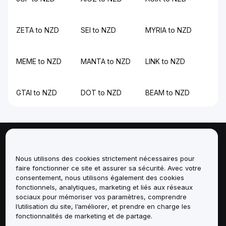
ZETA to NZD
SEI to NZD
MYRIA to NZD
MEME to NZD
MANTA to NZD
LINK to NZD
GTAI to NZD
DOT to NZD
BEAM to NZD
À propos de
Nous utilisons des cookies strictement nécessaires pour
faire fonctionner ce site et assurer sa sécurité. Avec votre
Services
consentement, nous utilisons également des cookies
fonctionnels, analytiques, marketing et liés aux réseaux
Assistance
sociaux pour mémoriser vos paramètres, comprendre
l’utilisation du site, l’améliorer, et prendre en charge les
fonctionnalités de marketing et de partage.
Produits