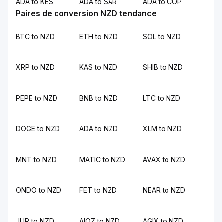
ADA to KES
ADA to SAR
ADA to COP
Paires de conversion NZD tendance
BTC to NZD
ETH to NZD
SOL to NZD
XRP to NZD
KAS to NZD
SHIB to NZD
PEPE to NZD
BNB to NZD
LTC to NZD
DOGE to NZD
ADA to NZD
XLM to NZD
MNT to NZD
MATIC to NZD
AVAX to NZD
ONDO to NZD
FET to NZD
NEAR to NZD
JUP to NZD
AIOZ to NZD
AGIX to NZD