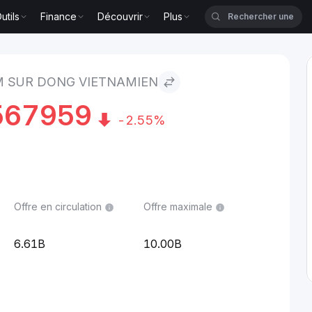
utils
Finance
Découvrir
Plus
amien
M SUR DONG VIETNAMIEN
567959
-2.55%
Offre en circulation
Offre maximale
6.61B
10.00B