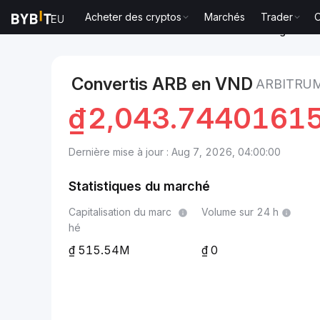
Acheter des cryptos
Marchés
Trader
O
Marchés
Prix Arbitrum ARB
Arbitrum to Dong vietn
Convertis ARB en VND
ARBITRU
₫
2,043.7440161
Dernière mise à jour : Aug 7, 2026, 04:00:00
Statistiques du marché
Capitalisation du marc
Volume sur 24 h
hé
515.54M
0