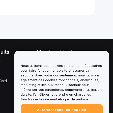
uits
Mentions légales
r
Politique en matière de
conflits d'intérêts
Nous utilisons des cookies strictement nécessaires
pour faire fonctionner ce site et assurer sa
Résumé de la politique de
sécurité. Avec votre consentement, nous utilisons
garde et d'administration
également des cookies fonctionnels, analytiques,
Card
marketing et liés aux réseaux sociaux pour
Informations ESG
mémoriser vos paramètres, comprendre l’utilisation
du site, l’améliorer, et prendre en charge les
Crypto - Livres blancs des
fonctionnalités de marketing et de partage.
actifs
Autoriser tous les cookies