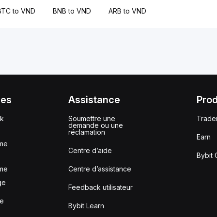
BTC to VND
BNB to VND
ARB to VND
ces
Assistance
Prod
ck
Soumettre une
Trade
demande ou une
réclamation
Earn
me
Centre d’aide
Bybit 
me
Centre d’assistance
ge
Feedback utilisateur
le
Bybit Learn