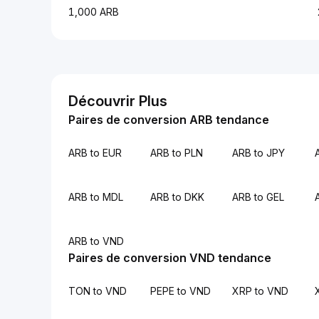
1,000 ARB
Découvrir Plus
Paires de conversion ARB tendance
ARB to EUR
ARB to PLN
ARB to JPY
ARB to MDL
ARB to DKK
ARB to GEL
ARB to VND
Paires de conversion VND tendance
TON to VND
PEPE to VND
XRP to VND