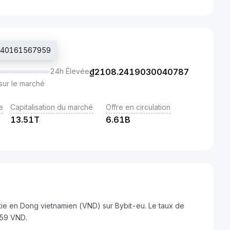
.7440161567959
24h Élevée
₫
2108.2419030040787
sur le marché
e
Capitalisation du marché
Offre en circulation
13.51T
6.61B
tie en Dong vietnamien (VND) sur Bybit-eu. Le taux de
959 VND.