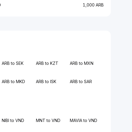
D
1,000 ARB
ARB to SEK
ARB to KZT
ARB to MXN
ARB to MKD
ARB to ISK
ARB to SAR
NIBI to VND
MNT to VND
MAVIA to VND