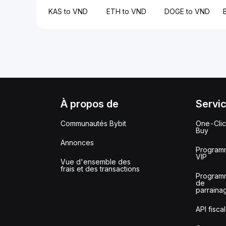
KAS to VND
ETH to VND
DOGE to VND
À propos de
Servi
Communautés Bybit
One-Cli
Buy
Annonces
Program
VIP
Vue d'ensemble des
frais et des transactions
Program
de
parraina
API fisca