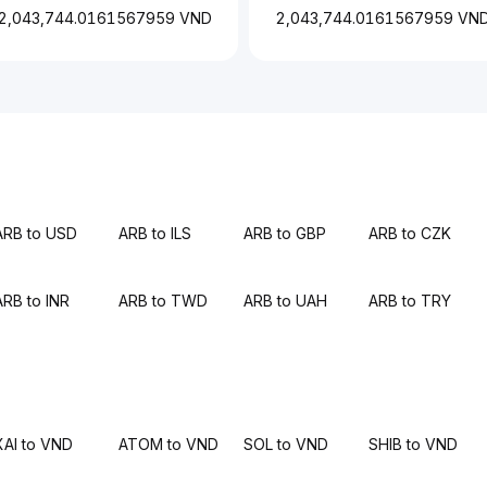
2,043,744.0161567959 VND
2,043,744.0161567959 VN
ARB to USD
ARB to ILS
ARB to GBP
ARB to CZK
ARB to INR
ARB to TWD
ARB to UAH
ARB to TRY
XAI to VND
ATOM to VND
SOL to VND
SHIB to VND