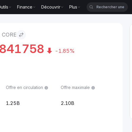
utils
Finance
Découvrir
Plus
R CORE
2841758
-1.85%
Offre en circulation
Offre maximale
1.25B
2.10B