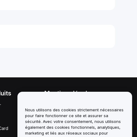
uits
Mentions légales
r
Politique en matière de
conflits d'intérêts
Nous utilisons des cookies strictement nécessaires
pour faire fonctionner ce site et assurer sa
Résumé de la politique de
sécurité. Avec votre consentement, nous utilisons
garde et d'administration
également des cookies fonctionnels, analytiques,
Card
marketing et liés aux réseaux sociaux pour
Informations ESG