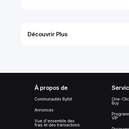
Découvrir Plus
À propos de
Servi
Communautés Bybit
One-Cli
Buy
Annonces
Program
VIP
Vue d'ensemble des
frais et des transactions
Program