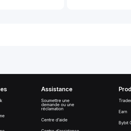
ces
Assistance
Prod
ck
Soumettre une
Trade
demande ou une
réclamation
Earn
me
Centre d’aide
Bybit 
me
Centre d’assistance