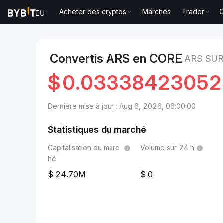
Acheter des cryptos
Marchés
Trader
O
Marchés
Prix Core CORE
ARS to Core
Convertis ARS en CORE
ARS SU
$
0.0333842305
Dernière mise à jour : Aug 6, 2026, 06:00:00
Statistiques du marché
Capitalisation du marc
Volume sur 24 h
hé
24.70M
0