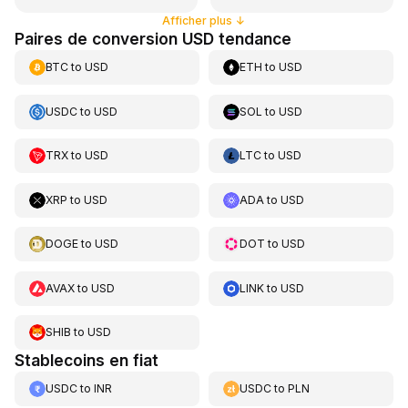
Afficher plus
↓
Paires de conversion USD tendance
BTC
to
USD
ETH
to
USD
USDC
to
USD
SOL
to
USD
TRX
to
USD
LTC
to
USD
XRP
to
USD
ADA
to
USD
DOGE
to
USD
DOT
to
USD
AVAX
to
USD
LINK
to
USD
SHIB
to
USD
Stablecoins en fiat
USDC
to
INR
USDC
to
PLN