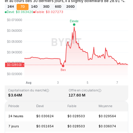
et au cours des 30 derniers jours, il a slightly downward de 28.91 %.
24H
7D
14D
30D
60D
200D
Élevé
:
$
0.063420
Faible
:
$
0.027273
Dernière mise à jour : 2026-08-07, 16:37 GMT+0
Plus haut niveau historique
Plus bas niveau historique
$3.88
$0.024990
Capitalisation du marché
Offre en circulation
$3.64M
127.60 M
Période
Élevé
Faible
Moyenne
Va
24 heures
$0.030624
$0.028503
$0.029564
-
7 jours
$0.051654
$0.028503
$0.036074
-