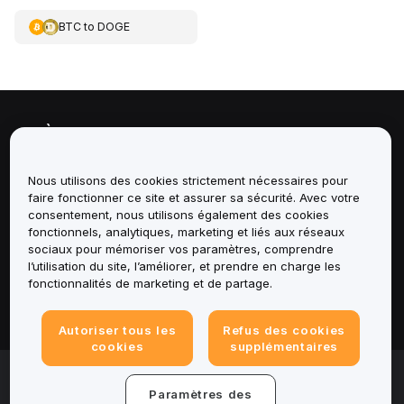
BTC
to
DOGE
À propos de
Services
Nous utilisons des cookies strictement nécessaires pour
faire fonctionner ce site et assurer sa sécurité. Avec votre
consentement, nous utilisons également des cookies
Assistance
fonctionnels, analytiques, marketing et liés aux réseaux
sociaux pour mémoriser vos paramètres, comprendre
Produits
l’utilisation du site, l’améliorer, et prendre en charge les
fonctionnalités de marketing et de partage.
Mentions légales
Autoriser tous les
Refus des cookies
cookies
supplémentaires
© 2025-2026 Bybit.eu. All rights reserved.
Paramètres des
Conditions d'utilisation
|
Conditions de