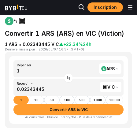
Inscription
Accueil
ARS to VIC
Convertir 1 ARS (ARS) en VIC (Viction)
1 ARS ≈ 0.02343445 VIC
▲
+22.34%
24h
Dernière mise à jour
：
2026/08/07 16:37
(
GMT+0
)
Dépenser
ARS
Recevoir ~
VIC
1
10
50
100
500
1000
10000
Convertir ARS to VIC
Aucuns frais · Plus de 350 cryptos · Plus de 40 devises fiat