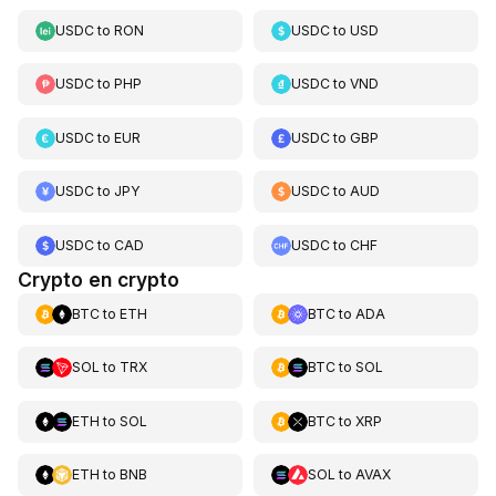
USDC
to
RON
USDC
to
USD
USDC
to
PHP
USDC
to
VND
USDC
to
EUR
USDC
to
GBP
USDC
to
JPY
USDC
to
AUD
USDC
to
CAD
USDC
to
CHF
Crypto en crypto
BTC
to
ETH
BTC
to
ADA
SOL
to
TRX
BTC
to
SOL
ETH
to
SOL
BTC
to
XRP
ETH
to
BNB
SOL
to
AVAX