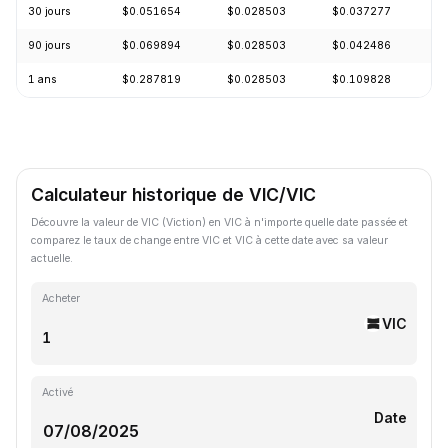
30 jours
$0.051654
$0.028503
$0.037277
-
90 jours
$0.069894
$0.028503
$0.042486
-
1 ans
$0.287819
$0.028503
$0.109828
-
Calculateur historique de VIC/VIC
Découvre la valeur de VIC (Viction) en VIC à n'importe quelle date passée et
comparez le taux de change entre VIC et VIC à cette date avec sa valeur
actuelle.
Acheter
VIC
Activé
Date