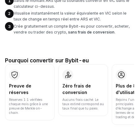
Saisis le montant ARS que tu souhaites convertir en VIC dans le
1
calculateur ci-dessus.
Visualise instantanément la valeur équivalente en VIC selon le
2
taux de change en temps réel entre ARS et VIC.
Crée gratuitement un compte Bybit-eu pour convertir, acheter,
3
vendre ou trader des crypto,
sans frais de conversion
.
Pourquoi convertir sur Bybit-eu
Preuve de
Zéro frais de
Plus de 86
réserves
conversion
d'utilisate
Réserves 1:1 vérifiées
Aucuns frais caché. Le
Rejoins l'une d
chaque mois grâce à une
taux estimé correspond au
principales pl
preuve de Merkle on-
taux final que tu paies.
d'échange au 
chain.
termes de volu
trading et de li