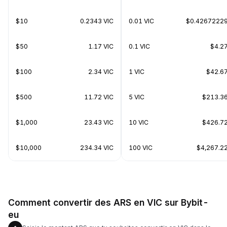
$10
0.2343 VIC
0.01 VIC
$0.4267222
$50
1.17 VIC
0.1 VIC
$4.2
$100
2.34 VIC
1 VIC
$42.6
$500
11.72 VIC
5 VIC
$213.3
$1,000
23.43 VIC
10 VIC
$426.7
$10,000
234.34 VIC
100 VIC
$4,267.2
Comment convertir des ARS en VIC sur Bybit-
eu