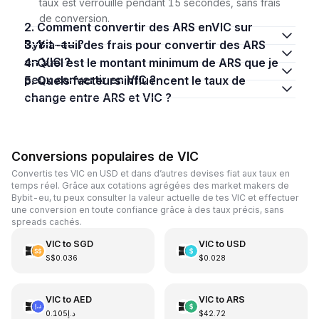
taux est verrouillé pendant 15 secondes, sans frais
de conversion.
2. Comment convertir des ARS enVIC sur
Bybit-eu ?
3. Y a-t-il des frais pour convertir des ARS
en VIC ?
4. Quel est le montant minimum de ARS que je
peux convertir en VIC ?
5. Quels facteurs influencent le taux de
change entre ARS et VIC ?
Conversions populaires de VIC
Convertis tes VIC en USD et dans d’autres devises fiat aux taux en
temps réel. Grâce aux cotations agrégées des market makers de
Bybit-eu, tu peux consulter la valeur actuelle de tes VIC et effectuer
une conversion en toute confiance grâce à des taux précis, sans
spreads cachés.
VIC
to
SGD
VIC
to
USD
S$0.036
$0.028
VIC
to
AED
VIC
to
ARS
د.إ0.105
$42.72