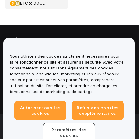
BTC
to
DOGE
À propos de
Services
Nous utilisons des cookies strictement nécessaires pour
faire fonctionner ce site et assurer sa sécurité. Avec votre
consentement, nous utilisons également des cookies
Assistance
fonctionnels, analytiques, marketing et liés aux réseaux
sociaux pour mémoriser vos paramètres, comprendre
Produits
l’utilisation du site, l’améliorer, et prendre en charge les
fonctionnalités de marketing et de partage.
Mentions légales
Autoriser tous les
Refus des cookies
cookies
supplémentaires
© 2025-2026 Bybit.eu. All rights reserved.
Paramètres des
Conditions d'utilisation
|
Conditions de
confidentialité
|
Informations legales
|
Centre de
cookies