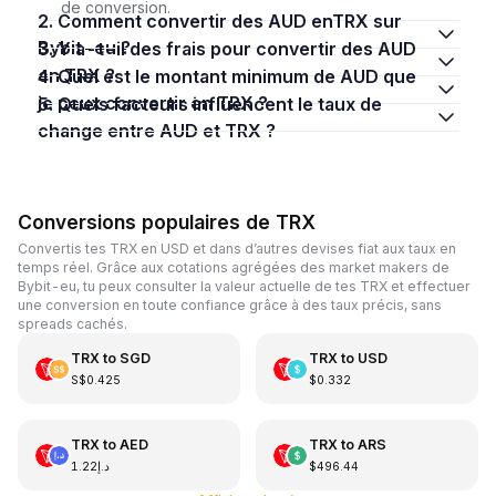
de conversion.
2. Comment convertir des AUD enTRX sur
Bybit-eu ?
3. Y a-t-il des frais pour convertir des AUD
en TRX ?
4. Quel est le montant minimum de AUD que
je peux convertir en TRX ?
5. Quels facteurs influencent le taux de
change entre AUD et TRX ?
Conversions populaires de TRX
Convertis tes TRX en USD et dans d’autres devises fiat aux taux en
temps réel. Grâce aux cotations agrégées des market makers de
Bybit-eu, tu peux consulter la valeur actuelle de tes TRX et effectuer
une conversion en toute confiance grâce à des taux précis, sans
spreads cachés.
TRX
to
SGD
TRX
to
USD
S$0.425
$0.332
TRX
to
AED
TRX
to
ARS
د.إ1.22
$496.44