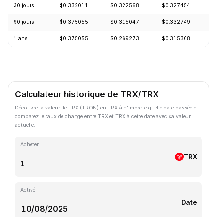
30 jours
$0.332011
$0.322568
$0.327454
+
90 jours
$0.375055
$0.315047
$0.332749
+
1 ans
$0.375055
$0.269273
$0.315308
-
Calculateur historique de TRX/TRX
Découvre la valeur de TRX (TRON) en TRX à n'importe quelle date passée et
comparez le taux de change entre TRX et TRX à cette date avec sa valeur
actuelle.
Acheter
TRX
Activé
Date