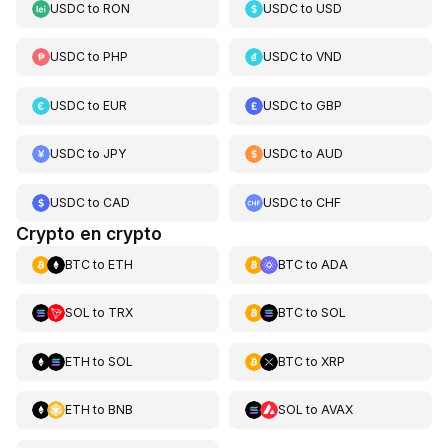
USDC
to
RON
USDC
to
USD
USDC
to
PHP
USDC
to
VND
USDC
to
EUR
USDC
to
GBP
USDC
to
JPY
USDC
to
AUD
USDC
to
CAD
USDC
to
CHF
Crypto en crypto
BTC
to
ETH
BTC
to
ADA
SOL
to
TRX
BTC
to
SOL
ETH
to
SOL
BTC
to
XRP
ETH
to
BNB
SOL
to
AVAX