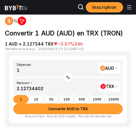
Inscription
Accueil
AUD to TRX
Convertir 1 AUD (AUD) en TRX (TRON)
1 AUD ≈ 2.127344 TRX
▼
-0.57%
24h
Dernière mise à jour
：
2026/08/10 13:22
(
GMT+0
)
Dépenser
AUD
Recevoir ~
TRX
1
10
50
100
500
1000
10000
Convertir AUD to TRX
Aucuns frais · Plus de 350 cryptos · Plus de 40 devises fiat