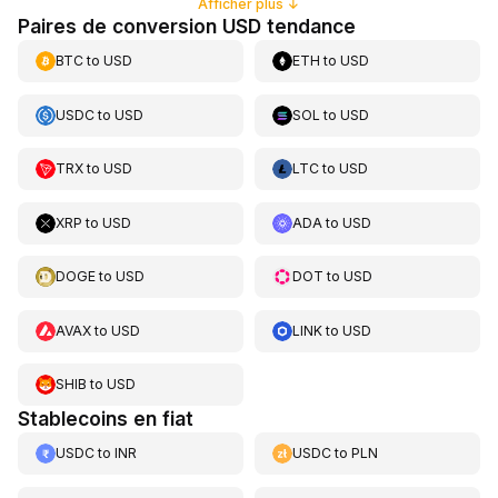
Afficher plus
↓
Paires de conversion USD tendance
BTC
to
USD
ETH
to
USD
USDC
to
USD
SOL
to
USD
TRX
to
USD
LTC
to
USD
XRP
to
USD
ADA
to
USD
DOGE
to
USD
DOT
to
USD
AVAX
to
USD
LINK
to
USD
SHIB
to
USD
Stablecoins en fiat
USDC
to
INR
USDC
to
PLN