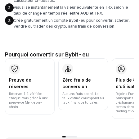
calculateur ci-dessus.
Visualise instantanément la valeur équivalente en TRX selon le
2
taux de change en temps réel entre AUD et TRX.
Crée gratuitement un compte Bybit-eu pour convertir, acheter,
3
vendre ou trader des crypto,
sans frais de conversion
.
Pourquoi convertir sur Bybit-eu
Preuve de
Zéro frais de
Plus de 86
réserves
conversion
d'utilisate
Réserves 1:1 vérifiées
Aucuns frais caché. Le
Rejoins l'une d
chaque mois grâce à une
taux estimé correspond au
principales pl
preuve de Merkle on-
taux final que tu paies.
d'échange au 
chain.
termes de volu
trading et de li