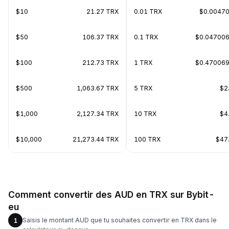
$10
21.27 TRX
0.01 TRX
$0.0047
$50
106.37 TRX
0.1 TRX
$0.04700
$100
212.73 TRX
1 TRX
$0.47006
$500
1,063.67 TRX
5 TRX
$2
$1,000
2,127.34 TRX
10 TRX
$4
$10,000
21,273.44 TRX
100 TRX
$47
Comment convertir des AUD en TRX sur Bybit-
eu
Saisis le montant AUD que tu souhaites convertir en TRX dans le
1