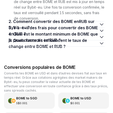
de change entre BOME et RUB est mis à jour en temps
réel sur Bybit-eu. Une fois ta conversion confirmée, le
taux est verrouillé pendant 15 secondes, sans frais
de conversion.
2. Comment convertir des BOME enRUB sur
Bybit-eu ?
3. Y a-t-il des frais pour convertir des BOME
en RUB ?
4. Quel est le montant minimum de BOME que
je peux convertir en RUB ?
5. Quels facteurs influencent le taux de
change entre BOME et RUB ?
Conversions populaires de BOME
Convertis tes BOME en USD et dans d’autres devises fiat aux taux en
temps réel. Grâce aux cotations agrégées des market makers de
Bybit-eu, tu peux consulter la valeur actuelle de tes BOME et
effectuer une conversion en toute confiance grâce à des taux précis,
sans spreads cachés.
BOME
to
SGD
BOME
to
USD
S$0.001
$0.001