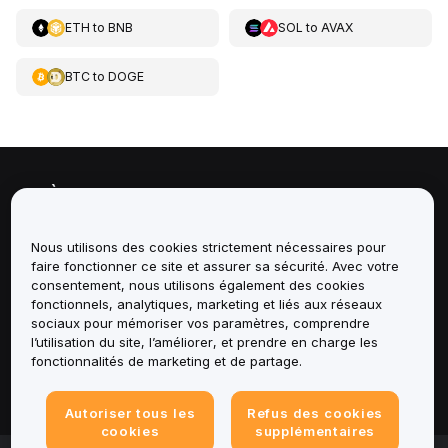
ETH
to
BNB
SOL
to
AVAX
BTC
to
DOGE
À propos de
Services
Nous utilisons des cookies strictement nécessaires pour
faire fonctionner ce site et assurer sa sécurité. Avec votre
consentement, nous utilisons également des cookies
Assistance
fonctionnels, analytiques, marketing et liés aux réseaux
sociaux pour mémoriser vos paramètres, comprendre
Produits
l’utilisation du site, l’améliorer, et prendre en charge les
fonctionnalités de marketing et de partage.
Mentions légales
Autoriser tous les
Refus des cookies
cookies
supplémentaires