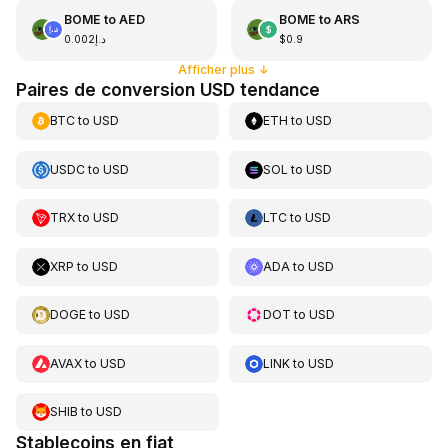
BOME
to
AED
BOME
to
ARS
د.إ0.002
$0.9
Afficher plus
↓
Paires de conversion USD tendance
BTC
to
USD
ETH
to
USD
USDC
to
USD
SOL
to
USD
TRX
to
USD
LTC
to
USD
XRP
to
USD
ADA
to
USD
DOGE
to
USD
DOT
to
USD
AVAX
to
USD
LINK
to
USD
SHIB
to
USD
Stablecoins en fiat