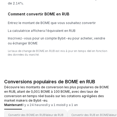
de 2.14%.
Comment convertir BOME en RUB
Entrez le montant de BOME que vous souhaitez convertir
La calculatrice affichera l'équivalent en RUB
Inscrivez-vous pour un compte Bybit-eu pour acheter, vendre
ou échanger BOME
Le taux de change de BOME en RUB est mis à jour en temps réel en fonction
des données du marché.
Conversions populaires de BOME en RUB
Découvre les montants de conversion les plus populaires de BOME
en RUB, allant de 0,001 BOME à 100 BOME, avec des taux de
conversion en temps réel basés sur les cotations agrégées des
market makers de Bybit-eu.
Maintenant
Il y a 24 heures
Il y a 1 mois
Il y a 1 an
Convertir des BOME en RUB
Valeur de RUB
Convertir des RUB en BOME
Valeu