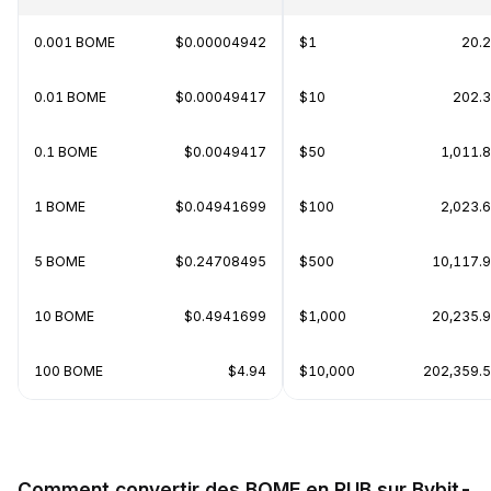
0.001 BOME
$0.00004942
$1
20.
0.01 BOME
$0.00049417
$10
202.
0.1 BOME
$0.0049417
$50
1,011.
1 BOME
$0.04941699
$100
2,023.
5 BOME
$0.24708495
$500
10,117.
10 BOME
$0.4941699
$1,000
20,235.
100 BOME
$4.94
$10,000
202,359.
Comment convertir des BOME en RUB sur Bybit-