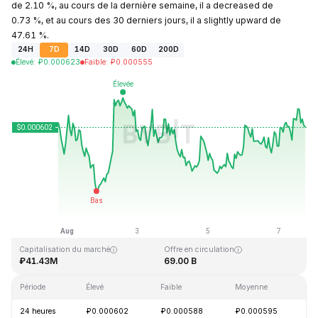
de 2.10 %, au cours de la dernière semaine, il a decreased de
0.73 %, et au cours des 30 derniers jours, il a slightly upward de
47.61 %.
24H
7D
14D
30D
60D
200D
Élevé
:
₽
0.000623
Faible
:
₽
0.000555
Dernière mise à jour : 2026-08-07, 17:47 GMT+0
Plus haut niveau historique
Plus bas niveau historique
₽0.026889
₽0.000058
Capitalisation du marché
Offre en circulation
₽41.43M
69.00 B
Période
Élevé
Faible
Moyenne
Va
24 heures
₽0.000602
₽0.000588
₽0.000595
+