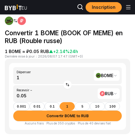
Inscription
Accueil
BOME to RUB
Convertir 1 BOME (BOOK OF MEME) en
RUB (Rouble russe)
1 BOME ≈ ₽0.05 RUB
▲
+2.14%
24h
Dernière mise à jour
：
2026/08/07 17:47
(
GMT+0
)
Dépenser
BOME
Recevoir ~
RUB
0.001
0.01
0.1
1
5
10
100
Convertir BOME to RUB
Aucuns frais · Plus de 350 cryptos · Plus de 40 devises fiat