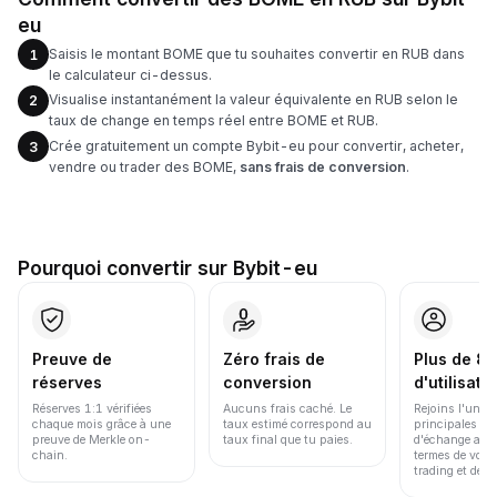
eu
Saisis le montant BOME que tu souhaites convertir en RUB dans
1
le calculateur ci-dessus.
Visualise instantanément la valeur équivalente en RUB selon le
2
taux de change en temps réel entre BOME et RUB.
Crée gratuitement un compte Bybit-eu pour convertir, acheter,
3
vendre ou trader des BOME,
sans frais de conversion
.
Pourquoi convertir sur Bybit-eu
Preuve de
Zéro frais de
Plus de 86
réserves
conversion
d'utilisate
Réserves 1:1 vérifiées
Aucuns frais caché. Le
Rejoins l'une d
chaque mois grâce à une
taux estimé correspond au
principales pl
preuve de Merkle on-
taux final que tu paies.
d'échange au 
chain.
termes de volu
trading et de li