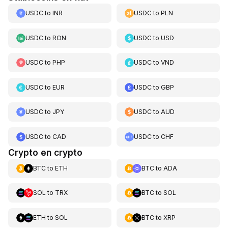
USDC
to
INR
USDC
to
PLN
USDC
to
RON
USDC
to
USD
USDC
to
PHP
USDC
to
VND
USDC
to
EUR
USDC
to
GBP
USDC
to
JPY
USDC
to
AUD
USDC
to
CAD
USDC
to
CHF
Crypto en crypto
BTC
to
ETH
BTC
to
ADA
SOL
to
TRX
BTC
to
SOL
ETH
to
SOL
BTC
to
XRP