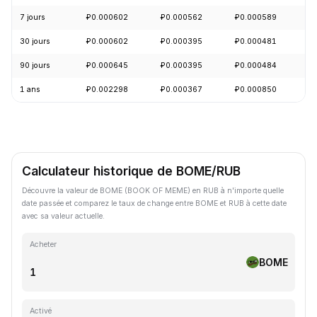
7 jours
₽0.000602
₽0.000562
₽0.000589
-
30 jours
₽0.000602
₽0.000395
₽0.000481
+
90 jours
₽0.000645
₽0.000395
₽0.000484
+
1 ans
₽0.002298
₽0.000367
₽0.000850
-
Calculateur historique de BOME/RUB
Découvre la valeur de BOME (BOOK OF MEME) en RUB à n'importe quelle
date passée et comparez le taux de change entre BOME et RUB à cette date
avec sa valeur actuelle.
Acheter
BOME
Activé