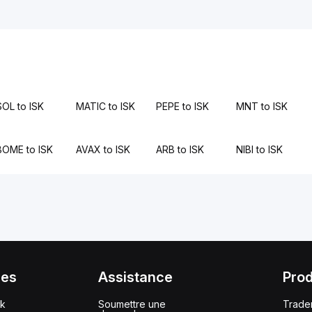
SOL to ISK
MATIC to ISK
PEPE to ISK
MNT to ISK
BOME to ISK
AVAX to ISK
ARB to ISK
NIBI to ISK
ces
Assistance
Prod
ck
Soumettre une
Trade