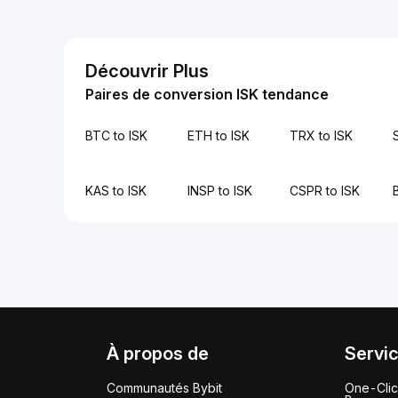
Découvrir Plus
Paires de conversion ISK tendance
BTC to ISK
ETH to ISK
TRX to ISK
KAS to ISK
INSP to ISK
CSPR to ISK
À propos de
Servi
Communautés Bybit
One-Cli