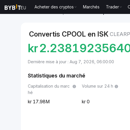
Acheter des cryptos
Marchés
Trader
O
Marchés
Prix Clearpool CPOOL
Clearpool to Króna
Convertis CPOOL en ISK
CLEARP
kr
2.2381923564
Dernière mise à jour : Aug 7, 2026, 06:00:00
Statistiques du marché
Capitalisation du marc
Volume sur 24 h
hé
17.98M
0