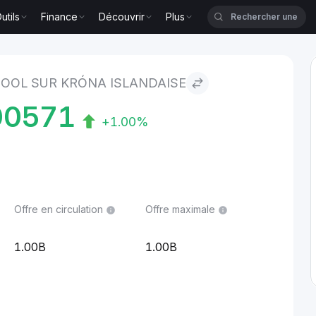
utils
Finance
Découvrir
Plus
 islandaise
OOL SUR KRÓNA ISLANDAISE
00571
+1.00%
Offre en circulation
Offre maximale
1.00B
1.00B