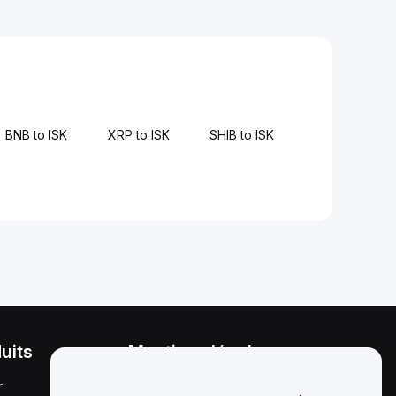
BNB to ISK
XRP to ISK
SHIB to ISK
uits
Mentions légales
r
Politique en matière de