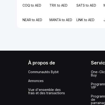
COQ to AED
TRX to AED
SATS to AED
NEAR to AED
MANTA to AED
LINK to AED
À propos de
Servi
Communautés Bybit
One-Cli
Buy
Annonces
Program
VIP
Vue d'ensemble des
frais et des transactions
Program
de
parraina