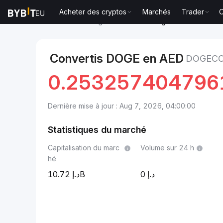
Acheter des cryptos
Marchés
Trader
O
Marchés
Prix Dogecoin DOGE
Dogecoin to Dirham
Convertis DOGE en AED
DOGECO
0.253257404796
Dernière mise à jour : Aug 7, 2026, 04:00:00
Statistiques du marché
Capitalisation du marc
Volume sur 24 h
hé
10.72B
0