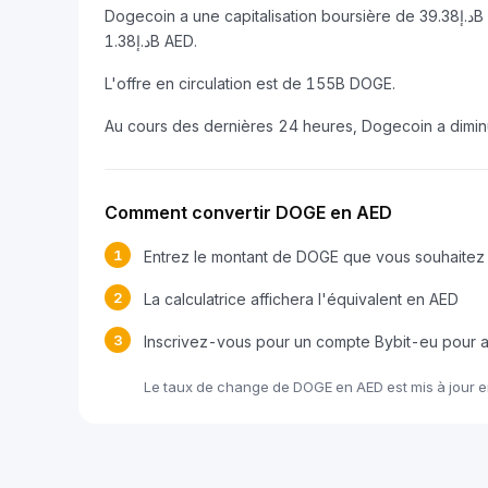
Dogecoin a une capitalisation boursière de د.إ39.38B AED et un volume de transactions sur 24 heures de
د.إ1.38B AED.
L'offre en circulation est de 155B DOGE.
Au cours des dernières 24 heures, Dogecoin a dimi
Comment convertir DOGE en AED
1
Entrez le montant de DOGE que vous souhaitez 
2
La calculatrice affichera l'équivalent en AED
3
Inscrivez-vous pour un compte Bybit-eu pour
Le taux de change de DOGE en AED est mis à jour 