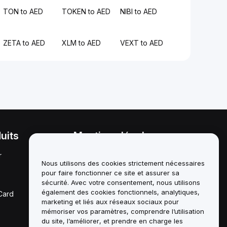
TON to AED
TOKEN to AED
NIBI to AED
ZETA to AED
XLM to AED
VEXT to AED
uits
Mentions légales
r
Politique en matière de
conflits d'intérêts
Nous utilisons des cookies strictement nécessaires
pour faire fonctionner ce site et assurer sa
Résumé de la politique de
sécurité. Avec votre consentement, nous utilisons
garde et d'administration
également des cookies fonctionnels, analytiques,
Card
marketing et liés aux réseaux sociaux pour
Informations ESG
mémoriser vos paramètres, comprendre l’utilisation
du site, l’améliorer, et prendre en charge les