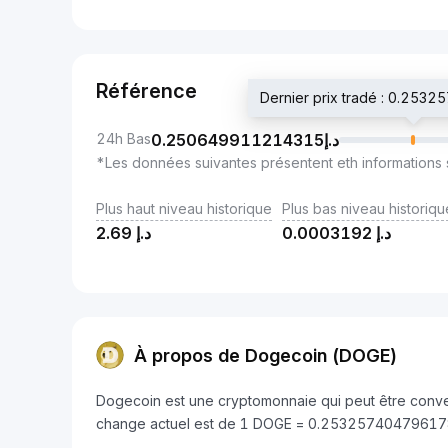
Référence
24h Bas
0.250649911214315
د.إ
*Les données suivantes présentent eth informations 
Plus haut niveau historique
Plus bas niveau historiqu
2.69
د.إ
0.0003192
د.إ
À propos de Dogecoin (DOGE)
Dogecoin est une cryptomonnaie qui peut être conve