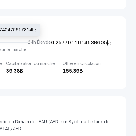
Dernier prix tradé : د.إ0.25325740479617814
24h Élevée
0.2577011614638605
د.إ
sur le marché
e
Capitalisation du marché
Offre en circulation
39.38B
155.39B
rtie en Dirham des EAU (AED) sur Bybit-eu. Le taux de
change actuel est de 1 DOGE = د.إ0.25325740479617814 AED.