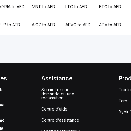
MYRIA to AED
MNT to AED
LTC to AED
ETC to AED
JUP to AED
AIOZ to AED
AEVO to AED
ADA to AED
ces
Assistance
Prod
ck
Soumettre une
Trade
demande ou une
réclamation
Earn
me
Centre d’aide
Bybit 
me
Centre d’assistance
ge