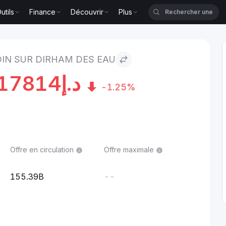
utils
Finance
Découvrir
Plus
 des EAU
IN SUR DIRHAM DES EAU
17814
د.إ
-1.25%
Offre en circulation
Offre maximale
155.39B
--