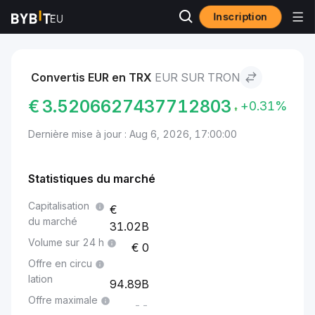
Inscription
Marchés
Prix TRON TRX
EUR to TRON
Convertis EUR en TRX
EUR SUR TRON
€
3.5206627437712803
+0.31%
Dernière mise à jour : Aug 6, 2026, 17:00:00
Statistiques du marché
Capitalisation
du marché
31.02B
Volume sur 24 h
0
Offre en circu
lation
94.89B
Offre maximale
--