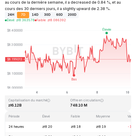
au cours de la dernière semaine, il a decreased de 0.84 %, et au
cours des 30 derniers jours, il a slightly upward de 2.38 %.
24H
7D
14D
30D
60D
200D
Élevé
:
zł
8.363578
Faible
:
zł
8.086392
Dernière mise à jour : 2026-08-10, 04:49 GMT+0
Plus haut niveau historique
Plus bas niveau historique
zł52.70
zł0.148183
Capitalisation du marché
Offre en circulation
zł6.12B
748.10 M
Période
Élevé
Faible
Moyenne
Varia
24 heures
zł8.20
zł8.18
zł8.19
-1.3