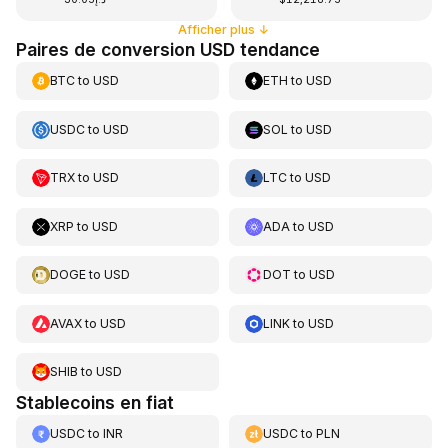
Afficher plus
↓
Paires de conversion USD tendance
BTC
to
USD
ETH
to
USD
USDC
to
USD
SOL
to
USD
TRX
to
USD
LTC
to
USD
XRP
to
USD
ADA
to
USD
DOGE
to
USD
DOT
to
USD
AVAX
to
USD
LINK
to
USD
SHIB
to
USD
Stablecoins en fiat
USDC
to
INR
USDC
to
PLN