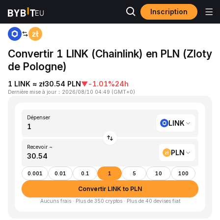
Inscription
Accueil
LINK to PLN
Convertir 1 LINK (Chainlink) en PLN (Zloty
de Pologne)
1 LINK ≈ zł30.54 PLN
▼
-1.01%
24h
Dernière mise à jour
：
2026/08/10 04:49
(
GMT+0
)
Dépenser
LINK
Recevoir ~
PLN
0.001
0.01
0.1
1
5
10
100
Convertir LINK to PLN
Aucuns frais · Plus de 350 cryptos · Plus de 40 devises fiat