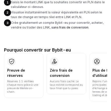
Saisis le montant LINK que tu souhaites convertir en PLN dans le
1
calculateur ci-dessus.
Visualise instantanément la valeur équivalente en PLN selon le
2
taux de change en temps réel entre LINK et PLN.
Crée gratuitement un compte Bybit-eu pour convertir, acheter,
3
vendre ou trader des LINK,
sans frais de conversion
.
Pourquoi convertir sur Bybit-eu
Preuve de
Zéro frais de
Plus de 86
réserves
conversion
d'utilisate
Réserves 1:1 vérifiées
Aucuns frais caché. Le
Rejoins l'une d
chaque mois grâce à une
taux estimé correspond au
principales pl
preuve de Merkle on-
taux final que tu paies.
d'échange au 
chain.
termes de volu
trading et de li