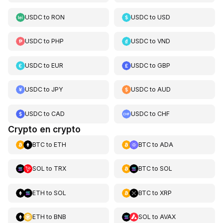
USDC
to
RON
USDC
to
USD
USDC
to
PHP
USDC
to
VND
USDC
to
EUR
USDC
to
GBP
USDC
to
JPY
USDC
to
AUD
USDC
to
CAD
USDC
to
CHF
Crypto en crypto
BTC
to
ETH
BTC
to
ADA
SOL
to
TRX
BTC
to
SOL
ETH
to
SOL
BTC
to
XRP
ETH
to
BNB
SOL
to
AVAX