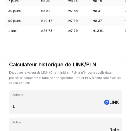
7 jours
zł8.30
zł8.14
zł8.19
-0.8
30 jours
zł8.81
zł7.88
zł8.31
+2.3
90 jours
zł10.47
zł7.19
zł8.37
+4.9
1 ans
zł26.73
zł7.19
zł13.01
-61.
Calculateur historique de LINK/PLN
Découvre la valeur de LINK (Chainlink) en PLN à n'importe quelle date
passée et comparez le taux de change entre LINK et PLN à cette date avec sa
valeur actuelle.
Acheter
LINK
Activé
Date