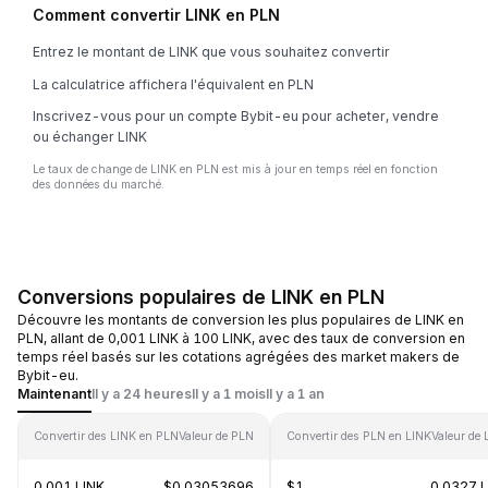
Comment convertir LINK en PLN
Entrez le montant de LINK que vous souhaitez convertir
La calculatrice affichera l'équivalent en PLN
Inscrivez-vous pour un compte Bybit-eu pour acheter, vendre
ou échanger LINK
Le taux de change de LINK en PLN est mis à jour en temps réel en fonction
des données du marché.
Conversions populaires de LINK en PLN
Découvre les montants de conversion les plus populaires de LINK en
PLN, allant de 0,001 LINK à 100 LINK, avec des taux de conversion en
temps réel basés sur les cotations agrégées des market makers de
Bybit-eu.
Maintenant
Il y a 24 heures
Il y a 1 mois
Il y a 1 an
Convertir des LINK en PLN
Valeur de PLN
Convertir des PLN en LINK
Valeur de 
0.001 LINK
$0.03053696
$1
0.0327 