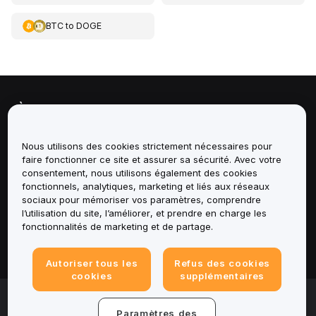
BTC
to
DOGE
À propos de
Services
Nous utilisons des cookies strictement nécessaires pour
faire fonctionner ce site et assurer sa sécurité. Avec votre
consentement, nous utilisons également des cookies
Assistance
fonctionnels, analytiques, marketing et liés aux réseaux
sociaux pour mémoriser vos paramètres, comprendre
Produits
l’utilisation du site, l’améliorer, et prendre en charge les
fonctionnalités de marketing et de partage.
Mentions légales
Autoriser tous les
Refus des cookies
cookies
supplémentaires
© 2025-2026 Bybit.eu. All rights reserved.
Paramètres des
Conditions d'utilisation
|
Conditions de