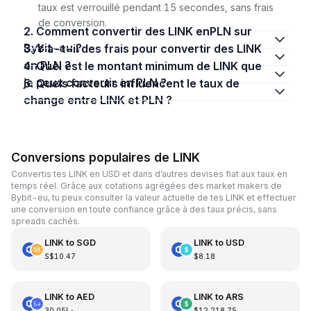
taux est verrouillé pendant 15 secondes, sans frais
de conversion.
2. Comment convertir des LINK enPLN sur
Bybit-eu ?
3. Y a-t-il des frais pour convertir des LINK
en PLN ?
4. Quel est le montant minimum de LINK que
je peux convertir en PLN ?
5. Quels facteurs influencent le taux de
change entre LINK et PLN ?
Conversions populaires de LINK
Convertis tes LINK en USD et dans d’autres devises fiat aux taux en
temps réel. Grâce aux cotations agrégées des market makers de
Bybit-eu, tu peux consulter la valeur actuelle de tes LINK et effectuer
une conversion en toute confiance grâce à des taux précis, sans
spreads cachés.
LINK
to
SGD
LINK
to
USD
S$10.47
$8.18
LINK
to
AED
LINK
to
ARS
د.إ30.05
$12,218.75