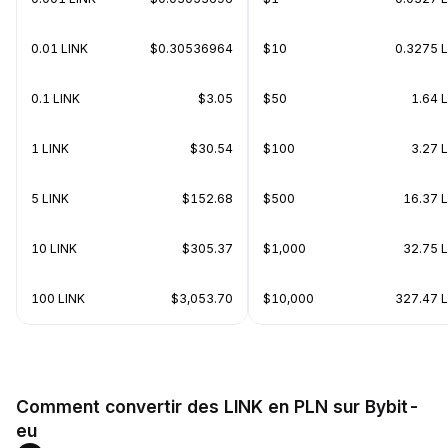
0.01 LINK
$0.30536964
$10
0.3275 
0.1 LINK
$3.05
$50
1.64 
1 LINK
$30.54
$100
3.27 
5 LINK
$152.68
$500
16.37 
10 LINK
$305.37
$1,000
32.75 
100 LINK
$3,053.70
$10,000
327.47 
Comment convertir des LINK en PLN sur Bybit-
eu