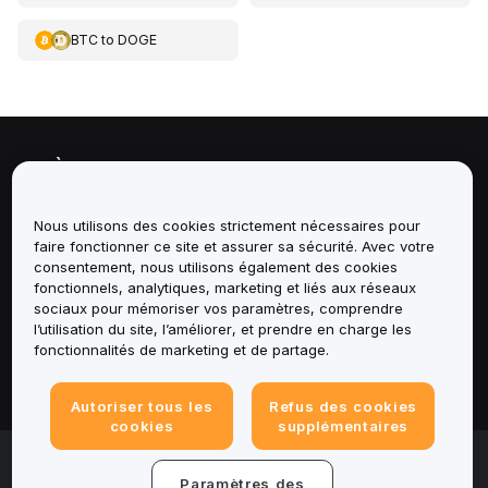
BTC
to
DOGE
À propos de
Services
Nous utilisons des cookies strictement nécessaires pour
faire fonctionner ce site et assurer sa sécurité. Avec votre
consentement, nous utilisons également des cookies
Assistance
fonctionnels, analytiques, marketing et liés aux réseaux
sociaux pour mémoriser vos paramètres, comprendre
Produits
l’utilisation du site, l’améliorer, et prendre en charge les
fonctionnalités de marketing et de partage.
Mentions légales
Autoriser tous les
Refus des cookies
cookies
supplémentaires
© 2025-2026 Bybit.eu. All rights reserved.
Paramètres des
Conditions d'utilisation
|
Conditions de