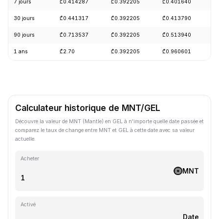
7 jours
₾0.414287
₾0.392205
₾0.401640
+
30 jours
₾0.441317
₾0.392205
₾0.413790
-
90 jours
₾0.713537
₾0.392205
₾0.513940
-
1 ans
₾2.70
₾0.392205
₾0.960601
-
Calculateur historique de MNT/GEL
Découvre la valeur de MNT (Mantle) en GEL à n'importe quelle date passée et
comparez le taux de change entre MNT et GEL à cette date avec sa valeur
actuelle.
Acheter
MNT
Activé
Date