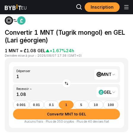
Inscription
Accueil
MNT to GEL
Convertir 1 MNT (Tugrik mongol) en GEL
(Lari géorgien)
1 MNT ≈ ₾1.08 GEL
▲
+1.67%
24h
Dernière mise à jour
：
2026/08/07 17:38
(
GMT+0
)
Dépenser
MNT
Recevoir ~
GEL
0.001
0.01
0.1
1
5
10
100
Convertir MNT to GEL
Aucuns frais · Plus de 350 cryptos · Plus de 40 devises fiat