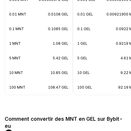
0.01 MNT
0.0108 GEL
0.01 GEL
0.00921900
0.1 MNT
0.1085 GEL
0.1 GEL
0.0922
1 MNT
1.08 GEL
1 GEL
0.9219
5 MNT
5.42 GEL
5 GEL
4.61
10 MNT
10.85 GEL
10 GEL
9.22
100 MNT
108.47 GEL
100 GEL
92.19
Comment convertir des MNT en GEL sur Bybit-
eu