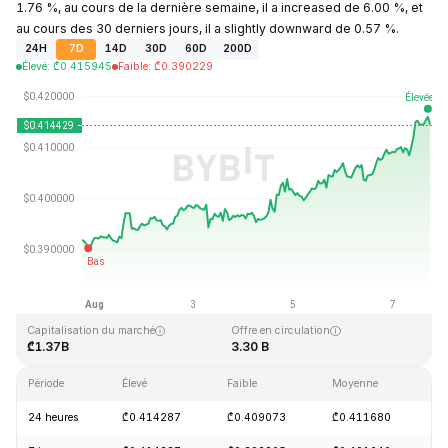
1.76 %, au cours de la dernière semaine, il a increased de 6.00 %, et
au cours des 30 derniers jours, il a slightly downward de 0.57 %.
24H
7D
14D
30D
60D
200D
Élevé
:
₾
0.415945
Faible
:
₾
0.390229
Dernière mise à jour : 2026-08-07, 17:38 GMT+0
Plus haut niveau historique
Plus bas niveau historique
₾2.86
₾0.307978
Capitalisation du marché
Offre en circulation
₾1.37B
3.30 B
Période
Élevé
Faible
Moyenne
Va
24 heures
₾0.414287
₾0.409073
₾0.411680
+