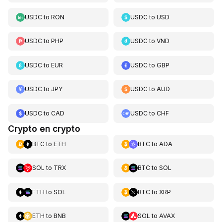
USDC
to
RON
USDC
to
USD
USDC
to
PHP
USDC
to
VND
USDC
to
EUR
USDC
to
GBP
USDC
to
JPY
USDC
to
AUD
USDC
to
CAD
USDC
to
CHF
Crypto en crypto
BTC
to
ETH
BTC
to
ADA
SOL
to
TRX
BTC
to
SOL
ETH
to
SOL
BTC
to
XRP
ETH
to
BNB
SOL
to
AVAX