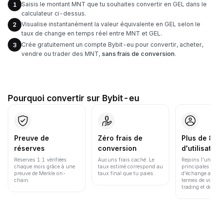
Saisis le montant MNT que tu souhaites convertir en GEL dans le
1
calculateur ci-dessus.
Visualise instantanément la valeur équivalente en GEL selon le
2
taux de change en temps réel entre MNT et GEL.
Crée gratuitement un compte Bybit-eu pour convertir, acheter,
3
vendre ou trader des MNT,
sans frais de conversion
.
Pourquoi convertir sur Bybit-eu
Preuve de
Zéro frais de
Plus de 86
réserves
conversion
d'utilisate
Réserves 1:1 vérifiées
Aucuns frais caché. Le
Rejoins l'une d
chaque mois grâce à une
taux estimé correspond au
principales pl
preuve de Merkle on-
taux final que tu paies.
d'échange au 
chain.
termes de volu
trading et de li