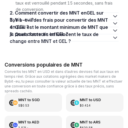
taux est verrouillé pendant 15 secondes, sans frais
de conversion.
2. Comment convertir des MNT enGEL sur
Bybit-eu ?
3. Y a-t-il des frais pour convertir des MNT
en GEL ?
4. Quel est le montant minimum de MNT que
je peux convertir en GEL ?
5. Quels facteurs influencent le taux de
change entre MNT et GEL ?
Conversions populaires de MNT
Convertis tes MNT en USD et dans d’autres devises fiat aux taux en
temps réel. Grâce aux cotations agrégées des market makers de
Bybit-eu, tu peux consulter la valeur actuelle de tes MNT et effectuer
une conversion en toute confiance grâce à des taux précis, sans
spreads cachés.
MNT
to
SGD
MNT
to
USD
S$0.53
$0.414
MNT
to
AED
MNT
to
ARS
د.إ1.52
$620.58