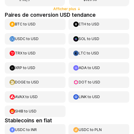
Afficher plus
↓
Paires de conversion USD tendance
BTC
to
USD
ETH
to
USD
USDC
to
USD
SOL
to
USD
TRX
to
USD
LTC
to
USD
XRP
to
USD
ADA
to
USD
DOGE
to
USD
DOT
to
USD
AVAX
to
USD
LINK
to
USD
SHIB
to
USD
Stablecoins en fiat
USDC
to
INR
USDC
to
PLN