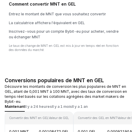
Comment convertir MNT en GEL
Entrez le montant de MNT que vous souhaitez convertir
La calculatrice affichera l'équivalent en GEL
Inscrivez-vous pour un compte Bybit-eu pour acheter, vendre
ou échanger MNT
Le taux de change de MNT en GEL est mis à jour en temps réel en fonction
des données du marché.
Conversions populaires de MNT en GEL
Découvre les montants de conversion les plus populaires de MNT en
GEL, allant de 0,001 MNT à 100 MNT, avec des taux de conversion en
temps réel basés sur les cotations agrégées des market makers de
Bybit-eu.
Maintenant
Il y a 24 heures
Il y a 1 mois
Il y a 1 an
Convertir des MNT en GEL
Valeur de GEL
Convertir des GEL en MNT
Valeur d
0.001 MNT
0.00108472 GEL
0.001 GEL
0.00092190