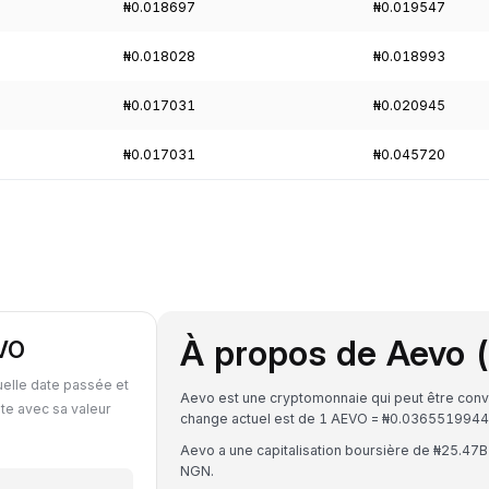
₦0.018697
₦0.019547
₦0.018028
₦0.018993
₦0.017031
₦0.020945
₦0.017031
₦0.045720
À propos de Aevo 
EVO
elle date passée et
Aevo est une cryptomonnaie qui peut être conve
te avec sa valeur
change actuel est de 1 AEVO = ₦0.03655199
Aevo a une capitalisation boursière de ₦25.47
NGN.