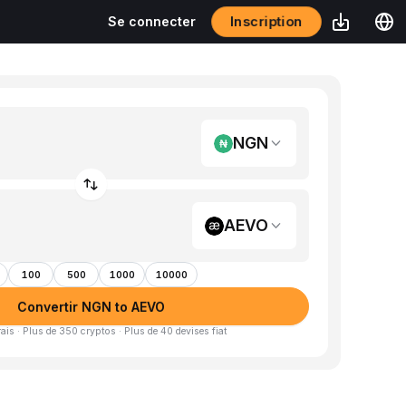
Inscription
Se connecter
NGN
AEVO
100
500
1000
10000
Convertir NGN to AEVO
is · Plus de 350 cryptos · Plus de 40 devises fiat