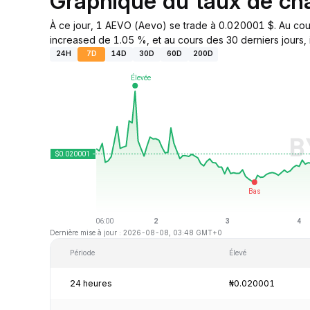
Graphique du taux de c
À ce jour, 1 AEVO (Aevo) se trade à 0.020001 $. Au cour
increased de 1.05 %, et au cours des 30 derniers jours, i
24H
7D
14D
30D
60D
200D
Dernière mise à jour : 2026-08-08, 03:48 GMT+0
Période
Élevé
24 heures
₦0.020001