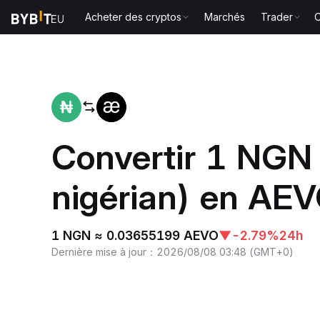
Acheter des cryptos
Marchés
Trader
O
Accueil
NGN to AEVO
Convertir 1 NGN 
nigérian) en AE
1 NGN ≈ 0.03655199 AEVO
▼
-2.79%
24h
Dernière mise à jour
：
2026/08/08 03:48
(
GMT+0
)