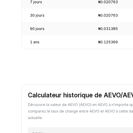
7 jours
₦0.020763
30 jours
₦0.020763
90 jours
₦0.031385
1 ans
₦0.125369
Calculateur historique de AEVO/A
Découvre la valeur de AEVO (AEVO) en AEVO à n'importe qu
comparez le taux de change entre AEVO et AEVO à cette da
actuelle.