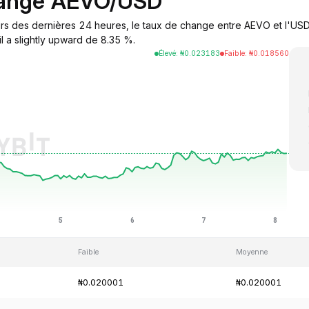
hange AEVO/USD
s des dernières 24 heures, le taux de change entre AEVO et l'USD 
l a slightly upward de 8.35 %.
Élevé
:
₦
0.023183
Faible
:
₦
0.018560
Faible
Moyenne
₦0.020001
₦0.020001