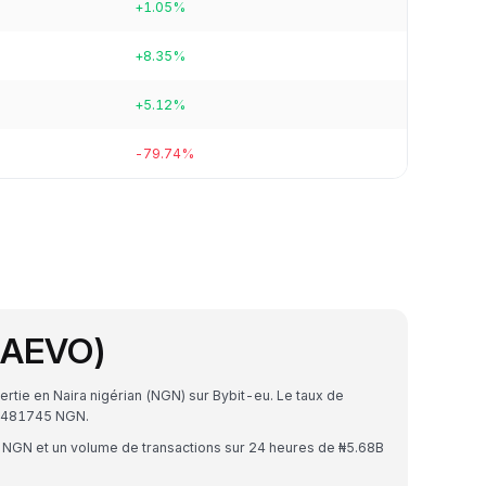
+1.05%
+8.35%
+5.12%
-79.74%
(AEVO)
rtie en Naira nigérian (NGN) sur Bybit-eu. Le taux de
44481745 NGN.
B NGN et un volume de transactions sur 24 heures de ₦5.68B