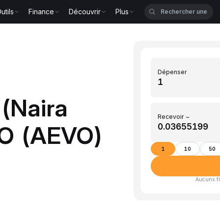
utils
Finance
Découvrir
Plus
Dépenser
(Naira
Recevoir ~
VO (AEVO)
1
10
50
Aucuns fra