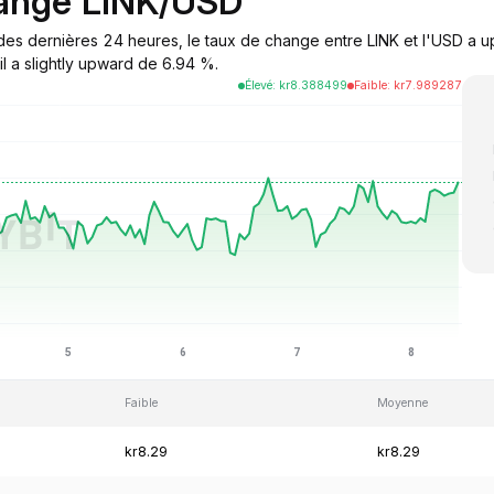
hange LINK/USD
s des dernières 24 heures, le taux de change entre LINK et l'USD a u
il a slightly upward de 6.94 %.
Élevé
:
kr
8.388499
Faible
:
kr
7.989287
Faible
Moyenne
kr8.29
kr8.29