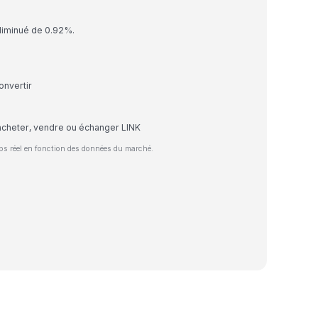
 diminué de 0.92%.
onvertir
acheter, vendre ou échanger LINK
ps réel en fonction des données du marché.