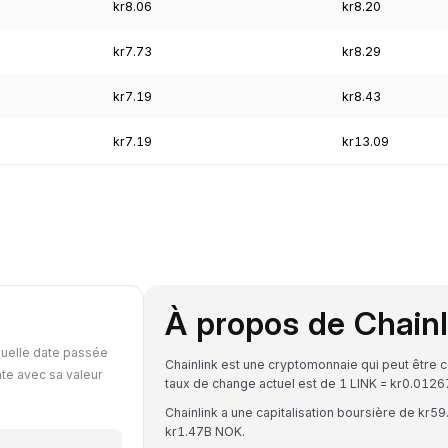
kr8.06
kr8.20
kr7.73
kr8.29
kr7.19
kr8.43
kr7.19
kr13.09
À propos de Chainl
quelle date passée
Chainlink est une cryptomonnaie qui peut être
ate avec sa valeur
taux de change actuel est de 1 LINK = kr0.0
Chainlink a une capitalisation boursière de kr
kr1.47B NOK.