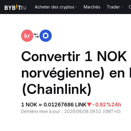
Acheter des cryptos
Marchés
Trader
O
Accueil
NOK to LINK
Convertir 1 NOK
norvégienne) en
(Chainlink)
1 NOK ≈ 0.01267686 LINK
▼
-0.92%
24h
Dernière mise à jour
：
2026/08/08 09:52
(
GMT+0
)