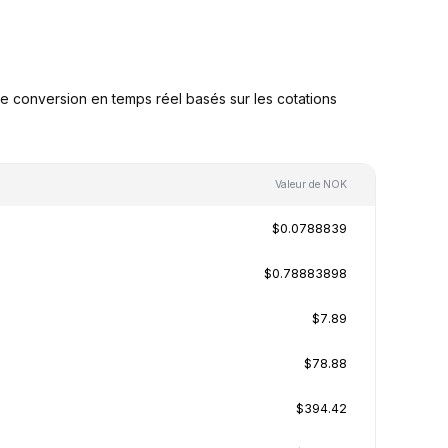
 conversion en temps réel basés sur les cotations
Valeur de NOK
$0.0788839
$0.78883898
$7.89
$78.88
$394.42