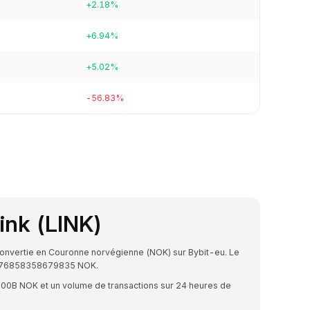
+2.18%
+6.94%
+5.02%
-56.83%
ink (LINK)
 convertie en Couronne norvégienne (NOK) sur Bybit-eu. Le
12676858358679835 NOK.
59.00B NOK et un volume de transactions sur 24 heures de