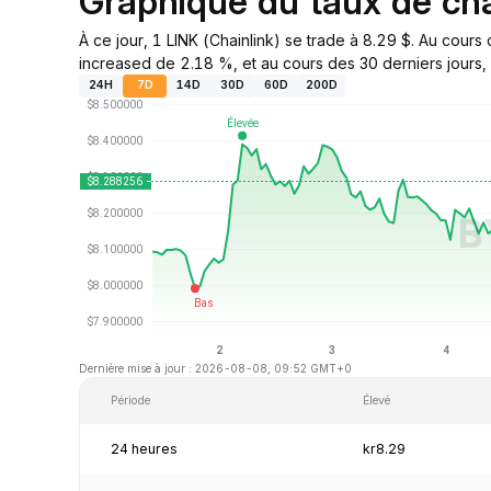
Graphique du taux de c
À ce jour, 1 LINK (Chainlink) se trade à 8.29 $. Au cour
increased de 2.18 %, et au cours des 30 derniers jours, 
24H
7D
14D
30D
60D
200D
Dernière mise à jour : 2026-08-08, 09:52 GMT+0
Période
Élevé
24 heures
kr8.29