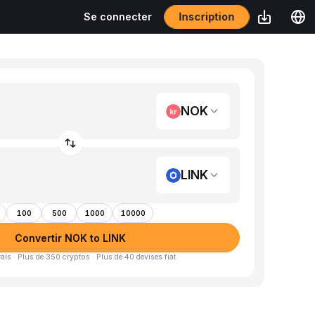
Inscription
Se connecter
NOK
LINK
100
500
1000
10000
Convertir NOK to LINK
is · Plus de 350 cryptos · Plus de 40 devises fiat