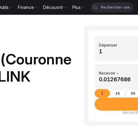
utils
Finance
Découvrir
Plus
Dépenser
 (Couronne
 LINK
Recevoir ~
1
10
50
Aucuns fra