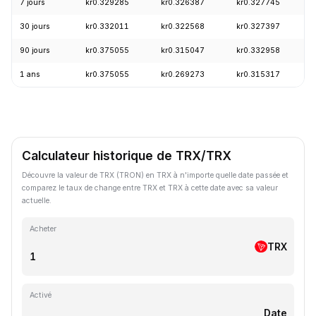
7 jours
kr0.329285
kr0.326387
kr0.327745
30 jours
kr0.332011
kr0.322568
kr0.327397
90 jours
kr0.375055
kr0.315047
kr0.332958
1 ans
kr0.375055
kr0.269273
kr0.315317
Calculateur historique de TRX/TRX
Découvre la valeur de TRX (TRON) en TRX à n'importe quelle date passée et
comparez le taux de change entre TRX et TRX à cette date avec sa valeur
actuelle.
Acheter
TRX
Activé
Date