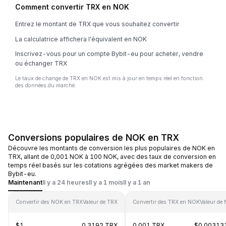
Comment convertir TRX en NOK
Entrez le montant de TRX que vous souhaitez convertir
La calculatrice affichera l'équivalent en NOK
Inscrivez-vous pour un compte Bybit-eu pour acheter, vendre
ou échanger TRX
Le taux de change de TRX en NOK est mis à jour en temps réel en fonction
des données du marché.
Conversions populaires de NOK en TRX
Découvre les montants de conversion les plus populaires de NOK en
TRX, allant de 0,001 NOK à 100 NOK, avec des taux de conversion en
temps réel basés sur les cotations agrégées des market makers de
Bybit-eu.
Maintenant
Il y a 24 heures
Il y a 1 mois
Il y a 1 an
Convertir des NOK en TRX
Valeur de TRX
Convertir des TRX en NOK
Valeur de
$1
0.3192 TRX
0.001 TRX
$0.00313