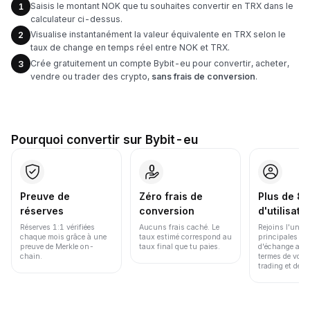
Saisis le montant NOK que tu souhaites convertir en TRX dans le
1
calculateur ci-dessus.
Visualise instantanément la valeur équivalente en TRX selon le
2
taux de change en temps réel entre NOK et TRX.
Crée gratuitement un compte Bybit-eu pour convertir, acheter,
3
vendre ou trader des crypto,
sans frais de conversion
.
Pourquoi convertir sur Bybit-eu
Preuve de
Zéro frais de
Plus de 86
réserves
conversion
d'utilisate
Réserves 1:1 vérifiées
Aucuns frais caché. Le
Rejoins l'une d
chaque mois grâce à une
taux estimé correspond au
principales pl
preuve de Merkle on-
taux final que tu paies.
d'échange au 
chain.
termes de volu
trading et de li