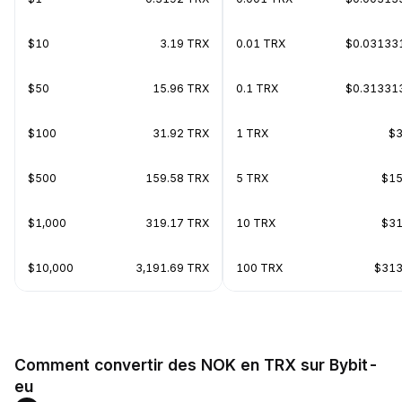
$10
3.19 TRX
0.01 TRX
$0.03133
$50
15.96 TRX
0.1 TRX
$0.31331
$100
31.92 TRX
1 TRX
$3
$500
159.58 TRX
5 TRX
$15
$1,000
319.17 TRX
10 TRX
$31
$10,000
3,191.69 TRX
100 TRX
$313
Comment convertir des NOK en TRX sur Bybit-
eu