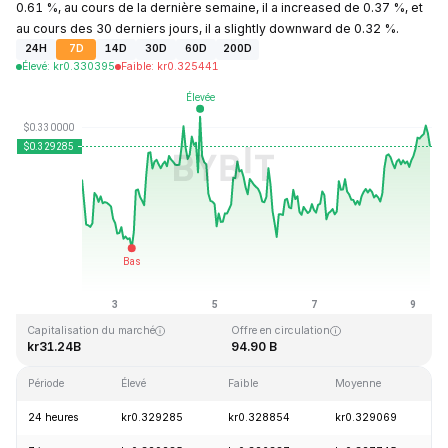
0.61 %, au cours de la dernière semaine, il a increased de 0.37 %, et
au cours des 30 derniers jours, il a slightly downward de 0.32 %.
24H
7D
14D
30D
60D
200D
Élevé
:
kr
0.330395
Faible
:
kr
0.325441
Dernière mise à jour : 2026-08-09, 08:18 GMT+0
Plus haut niveau historique
Plus bas niveau historique
kr0.431288
kr0.001804
Capitalisation du marché
Offre en circulation
kr31.24B
94.90 B
Période
Élevé
Faible
Moyenne
V
24 heures
kr0.329285
kr0.328854
kr0.329069