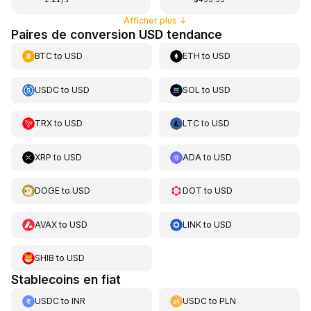
Afficher plus
↓
Paires de conversion USD tendance
BTC
to
USD
ETH
to
USD
USDC
to
USD
SOL
to
USD
TRX
to
USD
LTC
to
USD
XRP
to
USD
ADA
to
USD
DOGE
to
USD
DOT
to
USD
AVAX
to
USD
LINK
to
USD
SHIB
to
USD
Stablecoins en fiat
USDC
to
INR
USDC
to
PLN