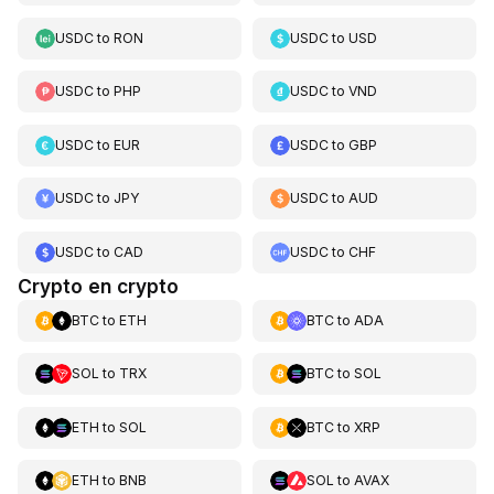
USDC
to
RON
USDC
to
USD
USDC
to
PHP
USDC
to
VND
USDC
to
EUR
USDC
to
GBP
USDC
to
JPY
USDC
to
AUD
USDC
to
CAD
USDC
to
CHF
Crypto en crypto
BTC
to
ETH
BTC
to
ADA
SOL
to
TRX
BTC
to
SOL
ETH
to
SOL
BTC
to
XRP
ETH
to
BNB
SOL
to
AVAX