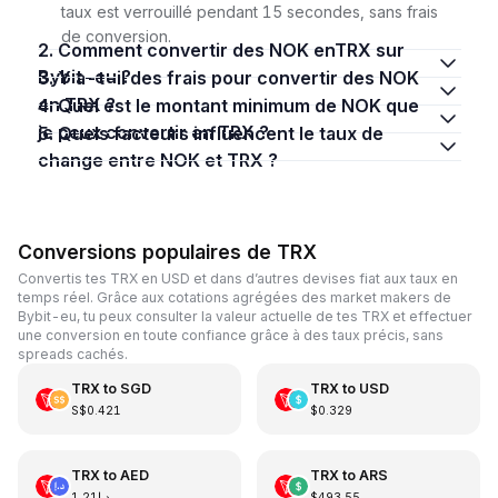
taux est verrouillé pendant 15 secondes, sans frais
de conversion.
2. Comment convertir des NOK enTRX sur
Bybit-eu ?
3. Y a-t-il des frais pour convertir des NOK
en TRX ?
4. Quel est le montant minimum de NOK que
je peux convertir en TRX ?
5. Quels facteurs influencent le taux de
change entre NOK et TRX ?
Conversions populaires de TRX
Convertis tes TRX en USD et dans d’autres devises fiat aux taux en
temps réel. Grâce aux cotations agrégées des market makers de
Bybit-eu, tu peux consulter la valeur actuelle de tes TRX et effectuer
une conversion en toute confiance grâce à des taux précis, sans
spreads cachés.
TRX
to
SGD
TRX
to
USD
S$0.421
$0.329
TRX
to
AED
TRX
to
ARS
د.إ1.21
$493.55