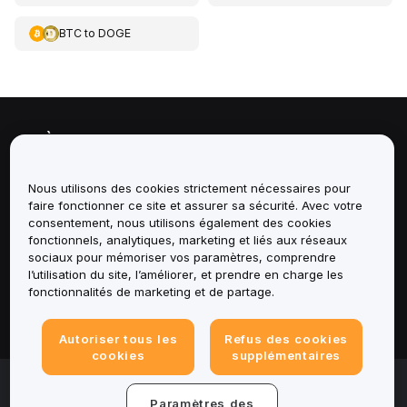
BTC
to
DOGE
À propos de
Services
Nous utilisons des cookies strictement nécessaires pour
faire fonctionner ce site et assurer sa sécurité. Avec votre
consentement, nous utilisons également des cookies
Assistance
fonctionnels, analytiques, marketing et liés aux réseaux
sociaux pour mémoriser vos paramètres, comprendre
Produits
l’utilisation du site, l’améliorer, et prendre en charge les
fonctionnalités de marketing et de partage.
Mentions légales
Autoriser tous les
Refus des cookies
cookies
supplémentaires
© 2025-2026 Bybit.eu. All rights reserved.
Paramètres des
Conditions d'utilisation
|
Conditions de