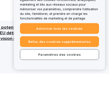
marketing et liés aux réseaux sociaux pour
mémoriser vos paramètres, comprendre l’utilisation
du site, l’améliorer, et prendre en charge les
fonctionnalités de marketing et de partage.
otentielle de l'intégralité du capital. Pour
Autoriser tous les cookies
t EU détienne une licence MiCAR pour certains
rvision réglementaire de MiCAR.
Refus des cookies supplémentaires
Paramètres des cookies