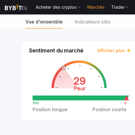
Acheter des cryptos
Marchés
Trader
Vue d'ensemble
Indicateurs clés
Sentiment du marché
Afficher plus
29
Peur
100
0
Position longue
Position courte