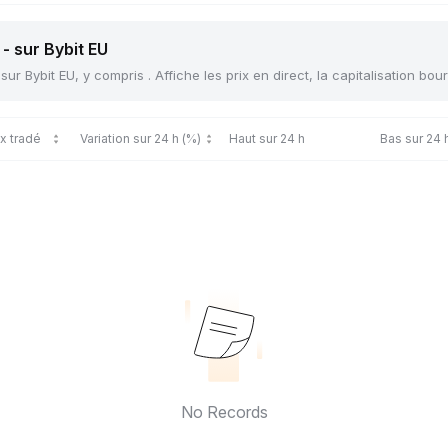
- sur Bybit EU
r Bybit EU, y compris . Affiche les prix en direct, la capitalisation bour
ix tradé
Variation sur 24 h (%)
Haut sur 24 h
Bas sur 24 
No Records