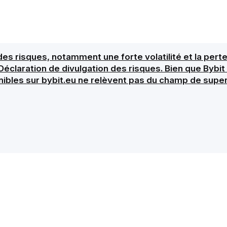
s risques, notamment une forte volatilité et la perte p
Déclaration de divulgation des risques. Bien que Bybi
nibles sur bybit.eu ne relèvent pas du champ de supe