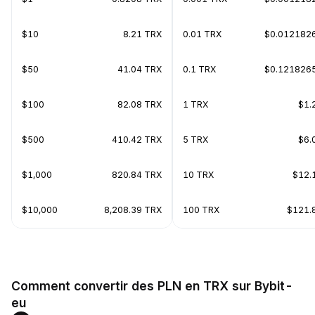
$10
8.21 TRX
0.01 TRX
$0.012182
$50
41.04 TRX
0.1 TRX
$0.121826
$100
82.08 TRX
1 TRX
$1.
$500
410.42 TRX
5 TRX
$6.
$1,000
820.84 TRX
10 TRX
$12.
$10,000
8,208.39 TRX
100 TRX
$121.
Comment convertir des PLN en TRX sur Bybit-
eu