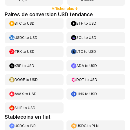
Afficher plus
↓
Paires de conversion USD tendance
BTC
to
USD
ETH
to
USD
USDC
to
USD
SOL
to
USD
TRX
to
USD
LTC
to
USD
XRP
to
USD
ADA
to
USD
DOGE
to
USD
DOT
to
USD
AVAX
to
USD
LINK
to
USD
SHIB
to
USD
Stablecoins en fiat
USDC
to
INR
USDC
to
PLN