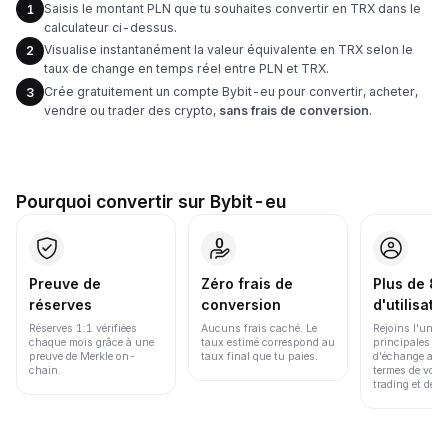
Saisis le montant PLN que tu souhaites convertir en TRX dans le
1
calculateur ci-dessus.
Visualise instantanément la valeur équivalente en TRX selon le
2
taux de change en temps réel entre PLN et TRX.
Crée gratuitement un compte Bybit-eu pour convertir, acheter,
3
vendre ou trader des crypto,
sans frais de conversion
.
Pourquoi convertir sur Bybit-eu
Preuve de
Zéro frais de
Plus de 86
réserves
conversion
d'utilisate
Réserves 1:1 vérifiées
Aucuns frais caché. Le
Rejoins l'une d
chaque mois grâce à une
taux estimé correspond au
principales pl
preuve de Merkle on-
taux final que tu paies.
d'échange au 
chain.
termes de volu
trading et de li