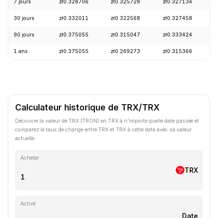
7 jours
zł0.328706
zł0.325728
zł0.327134
+
30 jours
zł0.332011
zł0.322568
zł0.327458
-
90 jours
zł0.375055
zł0.315047
zł0.333424
+
1 ans
zł0.375055
zł0.269273
zł0.315366
-
Calculateur historique de TRX/TRX
Découvre la valeur de TRX (TRON) en TRX à n'importe quelle date passée et
comparez le taux de change entre TRX et TRX à cette date avec sa valeur
actuelle.
Acheter
TRX
Activé
Date