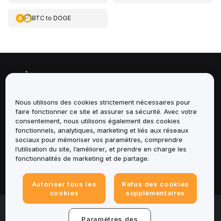
BTC
to
DOGE
À propos de
Services
Nous utilisons des cookies strictement nécessaires pour
faire fonctionner ce site et assurer sa sécurité. Avec votre
consentement, nous utilisons également des cookies
Assistance
fonctionnels, analytiques, marketing et liés aux réseaux
sociaux pour mémoriser vos paramètres, comprendre
Produits
l’utilisation du site, l’améliorer, et prendre en charge les
fonctionnalités de marketing et de partage.
Mentions légales
Autoriser tous les
Refus des cookies
cookies
supplémentaires
© 2025-2026 Bybit.eu. All rights reserved.
Paramètres des
Conditions d'utilisation
|
Conditions de