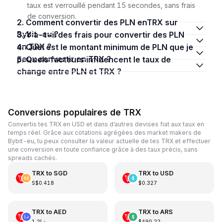
taux est verrouillé pendant 15 secondes, sans frais
de conversion.
2. Comment convertir des PLN enTRX sur
Bybit-eu ?
3. Y a-t-il des frais pour convertir des PLN
en TRX ?
4. Quel est le montant minimum de PLN que je
peux convertir en TRX ?
5. Quels facteurs influencent le taux de
change entre PLN et TRX ?
Conversions populaires de TRX
Convertis tes TRX en USD et dans d’autres devises fiat aux taux en
temps réel. Grâce aux cotations agrégées des market makers de
Bybit-eu, tu peux consulter la valeur actuelle de tes TRX et effectuer
une conversion en toute confiance grâce à des taux précis, sans
spreads cachés.
TRX
to
SGD
TRX
to
USD
S$0.418
$0.327
TRX
to
AED
TRX
to
ARS
د.إ1.2
$490.22