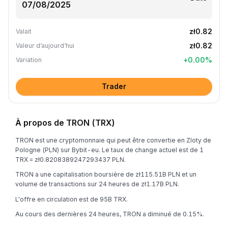
zł0.82
Valait
zł0.82
Valeur d’aujourd’hui
+
0.00
%
Variation
Trader
À propos de TRON (TRX)
TRON est une cryptomonnaie qui peut être convertie en Zloty de
Pologne (PLN) sur Bybit-eu. Le taux de change actuel est de 1
TRX = zł0.8208389247293437 PLN.
TRON a une capitalisation boursière de zł115.51B PLN et un
volume de transactions sur 24 heures de zł1.17B PLN.
L'offre en circulation est de 95B TRX.
Au cours des dernières 24 heures, TRON a diminué de 0.15%.