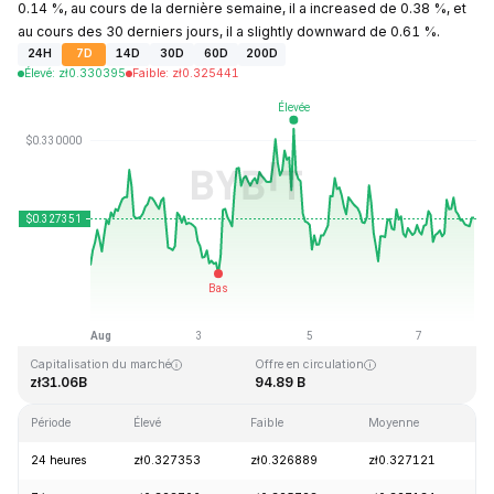
0.14 %, au cours de la dernière semaine, il a increased de 0.38 %, et
au cours des 30 derniers jours, il a slightly downward de 0.61 %.
24H
7D
14D
30D
60D
200D
Élevé
:
zł
0.330395
Faible
:
zł
0.325441
Dernière mise à jour : 2026-08-07, 23:46 GMT+0
Plus haut niveau historique
Plus bas niveau historique
zł0.431288
zł0.001804
Capitalisation du marché
Offre en circulation
zł31.06B
94.89 B
Période
Élevé
Faible
Moyenne
V
24 heures
zł0.327353
zł0.326889
zł0.327121
+