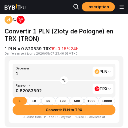
Inscription
Accueil
PLN to TRX
Convertir 1 PLN (Zloty de Pologne) en
TRX (TRON)
1 PLN ≈ 0.820839 TRX
▼
-0.15%
24h
Dernière mise à jour
：
2026/08/07 23:46
(
GMT+0
)
Dépenser
PLN
Recevoir ~
TRX
1
10
50
100
500
1000
10000
Convertir PLN to TRX
Aucuns frais · Plus de 350 cryptos · Plus de 40 devises fiat