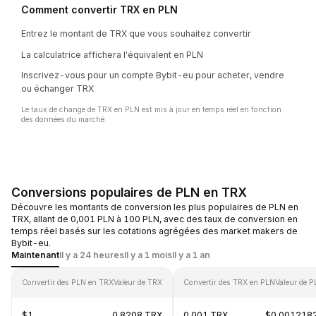
Comment convertir TRX en PLN
Entrez le montant de TRX que vous souhaitez convertir
La calculatrice affichera l'équivalent en PLN
Inscrivez-vous pour un compte Bybit-eu pour acheter, vendre
ou échanger TRX
Le taux de change de TRX en PLN est mis à jour en temps réel en fonction
des données du marché.
Conversions populaires de PLN en TRX
Découvre les montants de conversion les plus populaires de PLN en
TRX, allant de 0,001 PLN à 100 PLN, avec des taux de conversion en
temps réel basés sur les cotations agrégées des market makers de
Bybit-eu.
Maintenant
Il y a 24 heures
Il y a 1 mois
Il y a 1 an
Convertir des PLN en TRX
Valeur de TRX
Convertir des TRX en PLN
Valeur de 
$1
0.8208 TRX
0.001 TRX
$0.001218