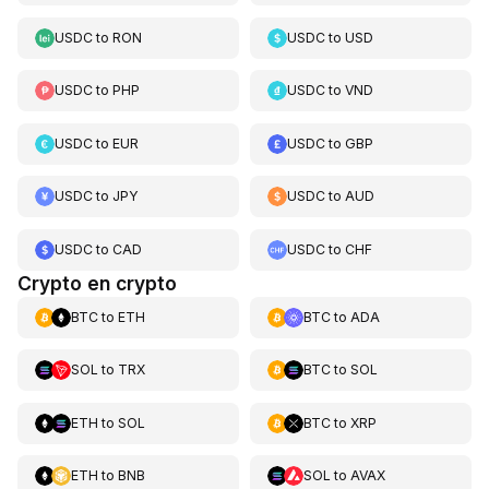
USDC
to
RON
USDC
to
USD
USDC
to
PHP
USDC
to
VND
USDC
to
EUR
USDC
to
GBP
USDC
to
JPY
USDC
to
AUD
USDC
to
CAD
USDC
to
CHF
Crypto en crypto
BTC
to
ETH
BTC
to
ADA
SOL
to
TRX
BTC
to
SOL
ETH
to
SOL
BTC
to
XRP
ETH
to
BNB
SOL
to
AVAX