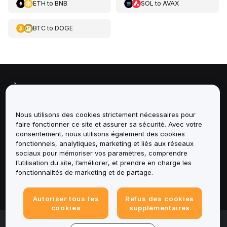
ETH
to
BNB
SOL
to
AVAX
BTC
to
DOGE
À propos de
Services
Nous utilisons des cookies strictement nécessaires pour
faire fonctionner ce site et assurer sa sécurité. Avec votre
consentement, nous utilisons également des cookies
Assistance
fonctionnels, analytiques, marketing et liés aux réseaux
sociaux pour mémoriser vos paramètres, comprendre
Produits
l’utilisation du site, l’améliorer, et prendre en charge les
fonctionnalités de marketing et de partage.
Mentions légales
Autoriser tous les
Refus des cookies
cookies
supplémentaires
© 2025-2026 Bybit.eu. All rights reserved.