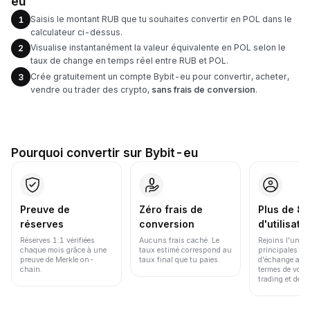
eu
Saisis le montant RUB que tu souhaites convertir en POL dans le
1
calculateur ci-dessus.
Visualise instantanément la valeur équivalente en POL selon le
2
taux de change en temps réel entre RUB et POL.
Crée gratuitement un compte Bybit-eu pour convertir, acheter,
3
vendre ou trader des crypto,
sans frais de conversion
.
Pourquoi convertir sur Bybit-eu
Preuve de
Zéro frais de
Plus de 86
réserves
conversion
d'utilisate
Réserves 1:1 vérifiées
Aucuns frais caché. Le
Rejoins l'une d
chaque mois grâce à une
taux estimé correspond au
principales pl
preuve de Merkle on-
taux final que tu paies.
d'échange au 
chain.
termes de volu
trading et de li