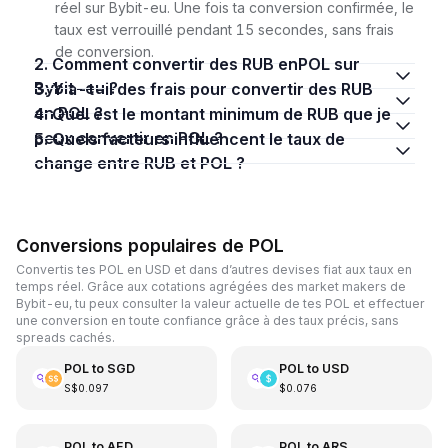
réel sur Bybit-eu. Une fois ta conversion confirmée, le
taux est verrouillé pendant 15 secondes, sans frais
de conversion.
2. Comment convertir des RUB enPOL sur
Bybit-eu ?
3. Y a-t-il des frais pour convertir des RUB
en POL ?
4. Quel est le montant minimum de RUB que je
peux convertir en POL ?
5. Quels facteurs influencent le taux de
change entre RUB et POL ?
Conversions populaires de POL
Convertis tes POL en USD et dans d’autres devises fiat aux taux en
temps réel. Grâce aux cotations agrégées des market makers de
Bybit-eu, tu peux consulter la valeur actuelle de tes POL et effectuer
une conversion en toute confiance grâce à des taux précis, sans
spreads cachés.
POL
to
SGD
POL
to
USD
S$0.097
$0.076
POL
to
AED
POL
to
ARS