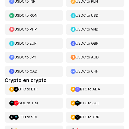
USDC
to
INR
USDC
to
PLN
USDC
to
RON
USDC
to
USD
USDC
to
PHP
USDC
to
VND
USDC
to
EUR
USDC
to
GBP
USDC
to
JPY
USDC
to
AUD
USDC
to
CAD
USDC
to
CHF
Crypto en crypto
BTC
to
ETH
BTC
to
ADA
SOL
to
TRX
BTC
to
SOL
ETH
to
SOL
BTC
to
XRP