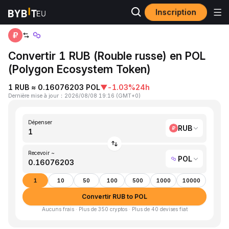
Inscription
Accueil
RUB to POL
Convertir 1 RUB (Rouble russe) en POL
(Polygon Ecosystem Token)
1 RUB ≈ 0.16076203 POL
▼
-1.03%
24h
Dernière mise à jour
：
2026/08/08 19:16
(
GMT+0
)
Dépenser
RUB
Recevoir ~
POL
1
10
50
100
500
1000
10000
Convertir RUB to POL
Aucuns frais · Plus de 350 cryptos · Plus de 40 devises fiat