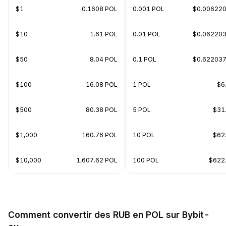
$1
0.1608 POL
0.001 POL
$0.00622
$10
1.61 POL
0.01 POL
$0.06220
$50
8.04 POL
0.1 POL
$0.62203
$100
16.08 POL
1 POL
$6
$500
80.38 POL
5 POL
$31
$1,000
160.76 POL
10 POL
$62
$10,000
1,607.62 POL
100 POL
$622
Comment convertir des RUB en POL sur Bybit-