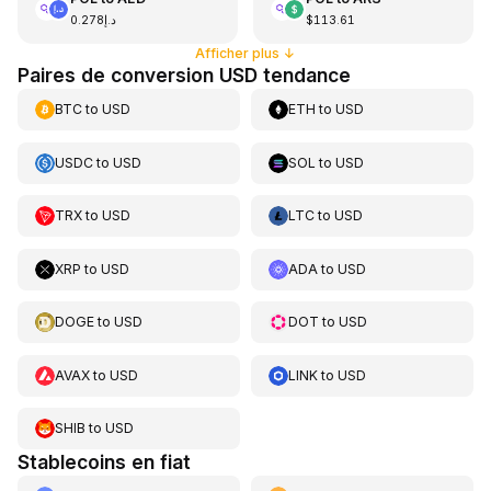
د.إ0.278
$113.61
Afficher plus
↓
Paires de conversion USD tendance
BTC
to
USD
ETH
to
USD
USDC
to
USD
SOL
to
USD
TRX
to
USD
LTC
to
USD
XRP
to
USD
ADA
to
USD
DOGE
to
USD
DOT
to
USD
AVAX
to
USD
LINK
to
USD
SHIB
to
USD
Stablecoins en fiat