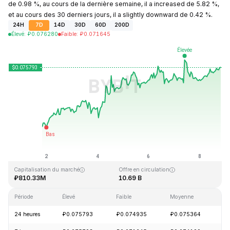
de 0.98 %, au cours de la dernière semaine, il a increased de 5.82 %,
et au cours des 30 derniers jours, il a slightly downward de 0.42 %.
24H
7D
14D
30D
60D
200D
Élevé
:
₽
0.076280
Faible
:
₽
0.071645
Dernière mise à jour : 2026-08-08, 19:16 GMT+0
Plus haut niveau historique
Plus bas niveau historique
₽1.29
₽0.067711
Capitalisation du marché
Offre en circulation
₽810.33M
10.69 B
Période
Élevé
Faible
Moyenne
Va
24 heures
₽0.075793
₽0.074935
₽0.075364
+