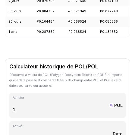
7 jours
₽0.075793
₽0.071645
₽0.074199
+
30 jours
₽0.084752
₽0.071349
₽0.077248
-
90 jours
₽0.104464
₽0.068524
₽0.080856
+
1 ans
₽0.287869
₽0.068524
₽0.134352
-
Calculateur historique de POL/POL
Découvre la valeur de POL (Polygon Ecosystem Token) en POL à n'importe
quelle date passée et comparez le taux de change entre POL et POL à cette
date avec sa valeur actuelle.
Acheter
POL
Activé
Date