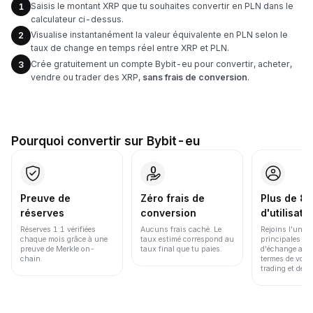
Saisis le montant XRP que tu souhaites convertir en PLN dans le
1
calculateur ci-dessus.
Visualise instantanément la valeur équivalente en PLN selon le
2
taux de change en temps réel entre XRP et PLN.
Crée gratuitement un compte Bybit-eu pour convertir, acheter,
3
vendre ou trader des XRP,
sans frais de conversion
.
Pourquoi convertir sur Bybit-eu
Preuve de
Zéro frais de
Plus de 86
réserves
conversion
d'utilisate
Réserves 1:1 vérifiées
Aucuns frais caché. Le
Rejoins l'une d
chaque mois grâce à une
taux estimé correspond au
principales pl
preuve de Merkle on-
taux final que tu paies.
d'échange au 
chain.
termes de volu
trading et de li