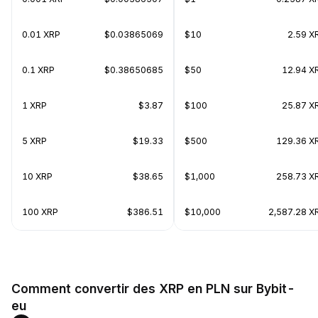
0.01 XRP
$0.03865069
$10
2.59 X
0.1 XRP
$0.38650685
$50
12.94 X
1 XRP
$3.87
$100
25.87 X
5 XRP
$19.33
$500
129.36 X
10 XRP
$38.65
$1,000
258.73 X
100 XRP
$386.51
$10,000
2,587.28 X
Comment convertir des XRP en PLN sur Bybit-
eu