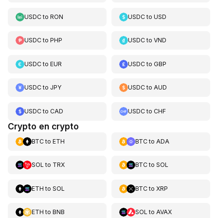
USDC
to
RON
USDC
to
USD
USDC
to
PHP
USDC
to
VND
USDC
to
EUR
USDC
to
GBP
USDC
to
JPY
USDC
to
AUD
USDC
to
CAD
USDC
to
CHF
Crypto en crypto
BTC
to
ETH
BTC
to
ADA
SOL
to
TRX
BTC
to
SOL
ETH
to
SOL
BTC
to
XRP
ETH
to
BNB
SOL
to
AVAX