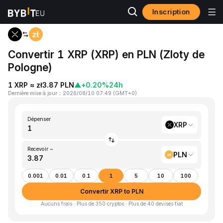
Inscription
Accueil
XRP to PLN
Convertir 1 XRP (XRP) en PLN (Zloty de
Pologne)
1 XRP ≈ zł3.87 PLN
▲
+0.20%
24h
Dernière mise à jour
：
2026/08/10 07:49
(
GMT+0
)
Dépenser
XRP
Recevoir ~
PLN
0.001
0.01
0.1
1
5
10
100
Convertir XRP to PLN
Aucuns frais · Plus de 350 cryptos · Plus de 40 devises fiat