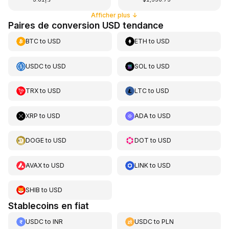
Afficher plus
↓
Paires de conversion USD tendance
BTC
to
USD
ETH
to
USD
USDC
to
USD
SOL
to
USD
TRX
to
USD
LTC
to
USD
XRP
to
USD
ADA
to
USD
DOGE
to
USD
DOT
to
USD
AVAX
to
USD
LINK
to
USD
SHIB
to
USD
Stablecoins en fiat
USDC
to
INR
USDC
to
PLN