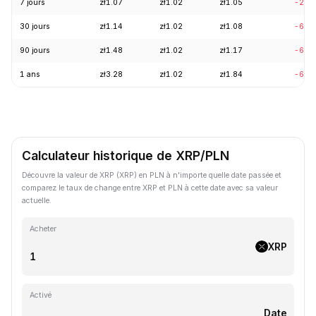
7 jours
zł1.07
zł1.02
zł1.05
-2.6
30 jours
zł1.14
zł1.02
zł1.08
-6.1
90 jours
zł1.48
zł1.02
zł1.17
-6.7
1 ans
zł3.28
zł1.02
zł1.84
-68.
Calculateur historique de XRP/PLN
Découvre la valeur de XRP (XRP) en PLN à n'importe quelle date passée et
comparez le taux de change entre XRP et PLN à cette date avec sa valeur
actuelle.
Acheter
XRP
Activé
Date