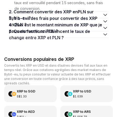
taux est verrouillé pendant 15 secondes, sans frais
de conversion.
2. Comment convertir des XRP enPLN sur
Bybit-eu ?
3. Y a-t-il des frais pour convertir des XRP
en PLN ?
4. Quel est le montant minimum de XRP que je
peux convertir en PLN ?
5. Quels facteurs influencent le taux de
change entre XRP et PLN ?
Conversions populaires de XRP
Convertis tes XRP en USD et dans d’autres devises fiat aux taux en
temps réel. Grâce aux cotations agrégées des market makers de
Bybit-eu, tu peux consulter la valeur actuelle de tes XRP et effectuer
une conversion en toute confiance grâce à des taux précis, sans
spreads cachés.
XRP
to
SGD
XRP
to
USD
S$1.33
$1.039
XRP
to
AED
XRP
to
ARS
د.إ3.81
$1,556.75