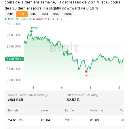
cours de la dernière semaine, il a decreased de 2.67 %, et au cours
des 30 derniers jours, il a slightly downward de 6.16 %.
24H
7D
14D
30D
60D
200D
Élevé
:
zł
1.082781
Faible
:
zł
1.015157
Dernière mise à jour : 2026-08-10, 07:49 GMT+0
Plus haut niveau historique
Plus bas niveau historique
zł3.65
zł0.002686
Capitalisation du marché
Offre en circulation
zł64.94B
62.53 B
Période
Élevé
Faible
Moyenne
Variat
24 heures
zł1.04
zł1.03
zł1.03
+0.2