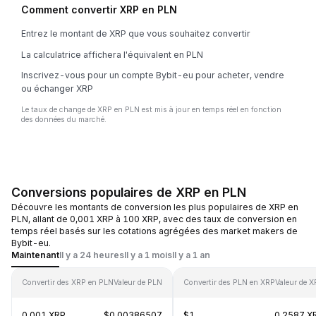
Comment convertir XRP en PLN
Entrez le montant de XRP que vous souhaitez convertir
La calculatrice affichera l'équivalent en PLN
Inscrivez-vous pour un compte Bybit-eu pour acheter, vendre
ou échanger XRP
Le taux de change de XRP en PLN est mis à jour en temps réel en fonction
des données du marché.
Conversions populaires de XRP en PLN
Découvre les montants de conversion les plus populaires de XRP en
PLN, allant de 0,001 XRP à 100 XRP, avec des taux de conversion en
temps réel basés sur les cotations agrégées des market makers de
Bybit-eu.
Maintenant
Il y a 24 heures
Il y a 1 mois
Il y a 1 an
Convertir des XRP en PLN
Valeur de PLN
Convertir des PLN en XRP
Valeur de 
0.001 XRP
$0.00386507
$1
0.2587 X