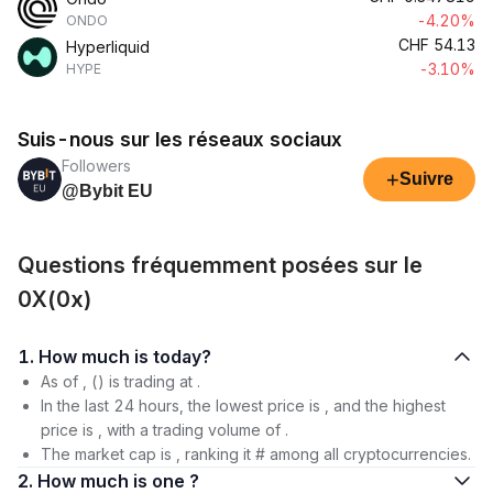
-4.20%
ONDO
CHF
54.13
Hyperliquid
-3.10%
HYPE
Suis-nous sur les réseaux sociaux
Followers
+
Suivre
@Bybit EU
Questions fréquemment posées sur le
0X(0x)
1. How much is today?
As of , () is trading at .
In the last 24 hours, the lowest price is , and the highest
price is , with a trading volume of .
The market cap is , ranking it # among all cryptocurrencies.
2. How much is one ?