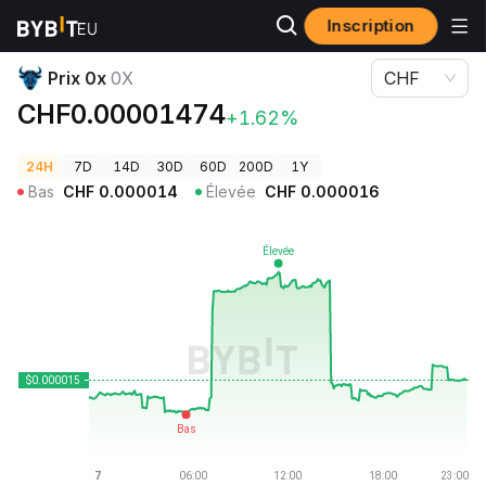
Inscription
Prix des cryptos
Prix 0x 0X
Prix 0x
0X
CHF
CHF0.00001474
+1.62%
24H
7D
14D
30D
60D
200D
1Y
Bas
CHF
0.000014
Élevée
CHF
0.000016