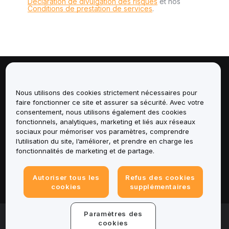
Déclaration de divulgation des risques
et nos
Conditions de prestation de services
.
À propos de
Nous utilisons des cookies strictement nécessaires pour
faire fonctionner ce site et assurer sa sécurité. Avec votre
Services
consentement, nous utilisons également des cookies
fonctionnels, analytiques, marketing et liés aux réseaux
Assistance
sociaux pour mémoriser vos paramètres, comprendre
l’utilisation du site, l’améliorer, et prendre en charge les
fonctionnalités de marketing et de partage.
Produits
Mentions légales
Autoriser tous les
Refus des cookies
cookies
supplémentaires
Paramètres des
© 2025-2026 Bybit.eu. All rights reserved.
cookies