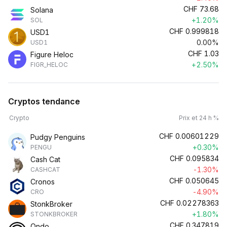
CHF
73.68
Solana
+1.20%
SOL
CHF
0.999818
USD1
0.00%
USD1
CHF
1.03
Figure Heloc
+2.50%
FIGR_HELOC
Cryptos tendance
Crypto
Prix et 24 h %
CHF
0.00601229
Pudgy Penguins
+0.30%
PENGU
CHF
0.095834
Cash Cat
-1.30%
CASHCAT
CHF
0.050645
Cronos
-4.90%
CRO
CHF
0.02278363
StonkBroker
+1.80%
STONKBROKER
CHF
0.347819
Ondo