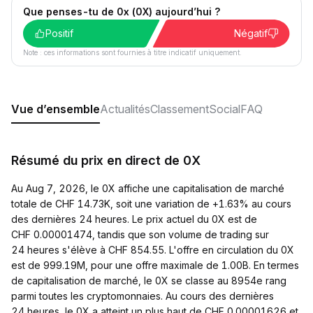
Que penses-tu de 0x (0X) aujourd’hui ?
Positif
Négatif
Note : ces informations sont fournies à titre indicatif uniquement.
Vue d’ensemble
Actualités
Classement
Social
FAQ
Résumé du prix en direct de 0X
Au Aug 7, 2026, le 0X affiche une capitalisation de marché
totale de CHF 14.73K, soit une variation de +1.63% au cours
des dernières 24 heures. Le prix actuel du 0X est de
CHF 0.00001474, tandis que son volume de trading sur
24 heures s'élève à CHF 854.55. L'offre en circulation du 0X
est de 999.19M, pour une offre maximale de 1.00B. En termes
de capitalisation de marché, le 0X se classe au 8954e rang
parmi toutes les cryptomonnaies. Au cours des dernières
24 heures, le 0X a atteint un plus haut de CHF 0.00001626 et