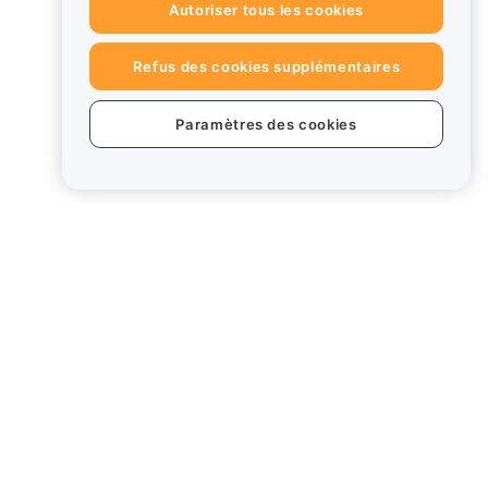
Autoriser tous les cookies
Refus des cookies supplémentaires
Paramètres des cookies
uits
Mentions légales
Politique en matière de
conflits d'intérêts
Résumé de la politique de
garde et d'administration
Card
Informations ESG