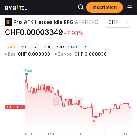
Inscription
Prix des cryptos
Prix AFK Heroes Idle RPG AFKHERO
Prix AFK Heroes Idle RPG
AFKHERO
CHF
CHF0.00003349
-7.93%
24H
7D
14D
30D
60D
200D
1Y
Bas
CHF
0.000033
Élevée
CHF
0.000036