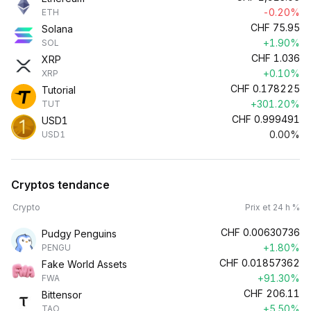
-0.20%
ETH
CHF
75.95
Solana
+1.90%
SOL
CHF
1.036
XRP
+0.10%
XRP
CHF
0.178225
Tutorial
+301.20%
TUT
CHF
0.999491
USD1
0.00%
USD1
Cryptos tendance
Crypto
Prix et 24 h %
CHF
0.00630736
Pudgy Penguins
+1.80%
PENGU
CHF
0.01857362
Fake World Assets
+91.30%
FWA
CHF
206.11
Bittensor
+5.50%
TAO