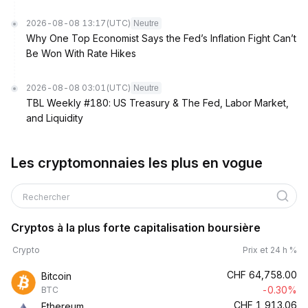
2026-08-08 13:17
(UTC)
Neutre
Why One Top Economist Says the Fed’s Inflation Fight Can’t
Be Won With Rate Hikes
2026-08-08 03:01
(UTC)
Neutre
TBL Weekly #180: US Treasury & The Fed, Labor Market,
and Liquidity
Les cryptomonnaies les plus en vogue
Rechercher
Cryptos à la plus forte capitalisation boursière
Crypto
Prix et 24 h %
CHF
64,758.00
Bitcoin
-0.30%
BTC
CHF
1,913.06
Ethereum