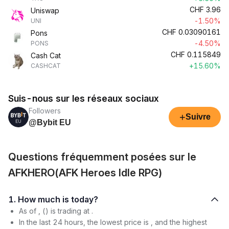
CHF
3.96
Uniswap
-1.50%
UNI
CHF
0.03090161
Pons
-4.50%
PONS
CHF
0.115849
Cash Cat
+15.60%
CASHCAT
Suis-nous sur les réseaux sociaux
Followers
+
Suivre
@Bybit EU
Questions fréquemment posées sur le
AFKHERO(AFK Heroes Idle RPG)
1. How much is today?
As of , () is trading at .
In the last 24 hours, the lowest price is , and the highest