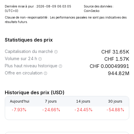
Dernière mise à jour : 2026-08-09 06:03:05
Source des données :
(UTC+0)
CoinGecko
Clause de non-responsabilité : Les performances passées ne sont pas indicatives des
résultats futurs.
Statistiques des prix
Capitalisation du marché
31.65K
Volume sur 24 h
1.57K
Plus haut niveau historique
0.00049991
Offre en circulation
944.82M
Historique des prix (USD)
Aujourd'hui
7 jours
14 jours
30 jours
-7.93%
-24.66%
-24.45%
-54.88%