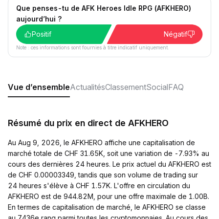
Que penses-tu de AFK Heroes Idle RPG (AFKHERO)
aujourd’hui ?
Positif
Négatif
Note : ces informations sont fournies à titre indicatif uniquement.
Vue d’ensemble
Actualités
Classement
Social
FAQ
Résumé du prix en direct de AFKHERO
Au Aug 9, 2026, le AFKHERO affiche une capitalisation de
marché totale de CHF 31.65K, soit une variation de -7.93% au
cours des dernières 24 heures. Le prix actuel du AFKHERO est
de CHF 0.00003349, tandis que son volume de trading sur
24 heures s'élève à CHF 1.57K. L'offre en circulation du
AFKHERO est de 944.82M, pour une offre maximale de 1.00B.
En termes de capitalisation de marché, le AFKHERO se classe
au 7436e rang parmi toutes les cryptomonnaies. Au cours des