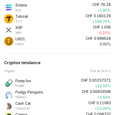
CHF
76.28
Solana
+1.90%
SOL
CHF
0.180128
Tutorial
+196.70%
TUT
CHF
1.036
XRP
-0.20%
XRP
CHF
0.999618
USD1
0.00%
USD1
Cryptos tendance
Crypto
Prix et 24 h %
CHF
0.00257372
Pump.fun
+10.50%
PUMP
CHF
0.00633098
Pudgy Penguins
+1.50%
PENGU
CHF
0.11083
Cash Cat
+12.00%
CASHCAT
CHF
0.098737
Canton