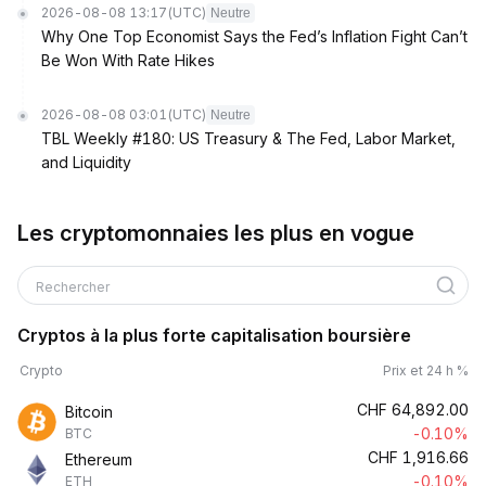
2026-08-08 13:17
(UTC)
Neutre
Why One Top Economist Says the Fed’s Inflation Fight Can’t
Be Won With Rate Hikes
2026-08-08 03:01
(UTC)
Neutre
TBL Weekly #180: US Treasury & The Fed, Labor Market,
and Liquidity
Les cryptomonnaies les plus en vogue
Rechercher
Cryptos à la plus forte capitalisation boursière
Crypto
Prix et 24 h %
CHF
64,892.00
Bitcoin
-0.10%
BTC
CHF
1,916.66
Ethereum
-0.10%
ETH