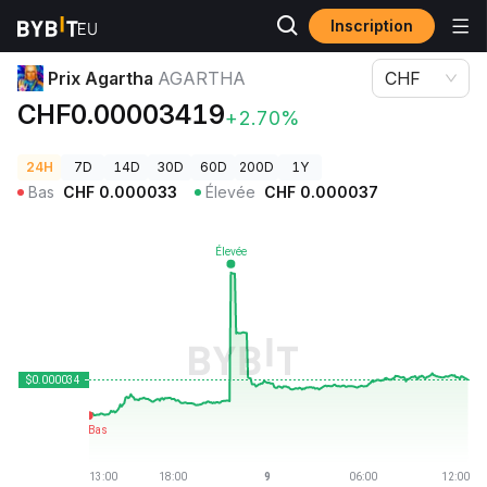
Inscription
Prix des cryptos
Prix Agartha AGARTHA
Prix Agartha
AGARTHA
CHF
CHF0.00003419
+2.70%
24H
7D
14D
30D
60D
200D
1Y
Bas
CHF
0.000033
Élevée
CHF
0.000037