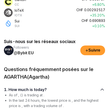
+6.80%
CC
CHF
0.00292517
IoTeX
+35.20%
IOTX
CHF
0.690893
Sui
+0.10%
SUI
Suis-nous sur les réseaux sociaux
Followers
+
Suivre
@Bybit EU
Questions fréquemment posées sur le
AGARTHA(Agartha)
1. How much is today?
As of , () is trading at .
In the last 24 hours, the lowest price is , and the highest
price is , with a trading volume of .