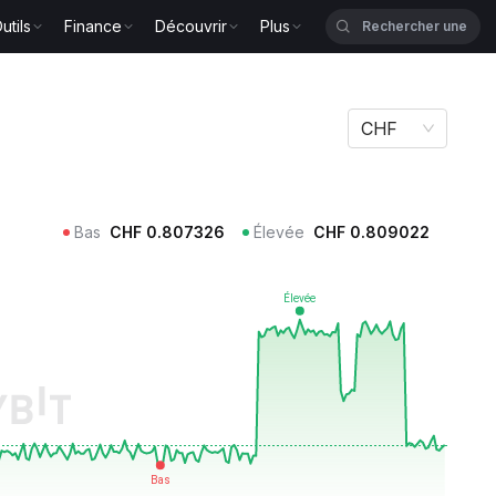
utils
Finance
Découvrir
Plus
CHF
Bas
CHF
0.807326
Élevée
CHF
0.809022