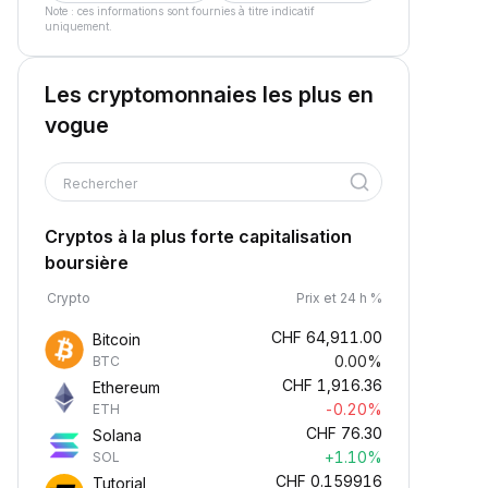
Note : ces informations sont fournies à titre indicatif
uniquement.
Les cryptomonnaies les plus en
vogue
Rechercher
Cryptos à la plus forte capitalisation
boursière
Crypto
Prix et 24 h %
CHF
64,911.00
Bitcoin
0.00%
BTC
CHF
1,916.36
Ethereum
-0.20%
ETH
CHF
76.30
Solana
+1.10%
SOL
CHF
0.159916
Tutorial