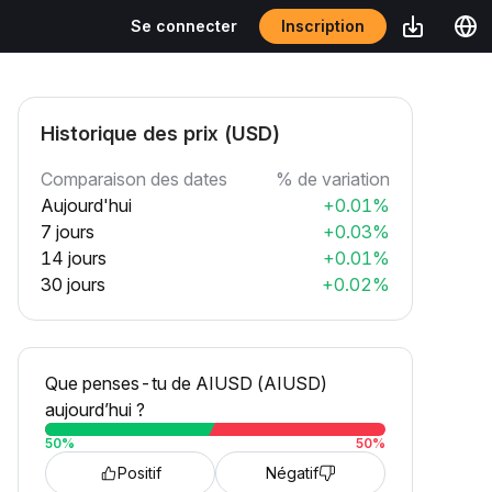
Inscription
Se connecter
Historique des prix (USD)
Comparaison des dates
% de variation
Aujourd'hui
+0.01%
7 jours
+0.03%
14 jours
+0.01%
30 jours
+0.02%
Que penses-tu de AIUSD (AIUSD)
aujourd’hui ?
50
%
50
%
Positif
Négatif