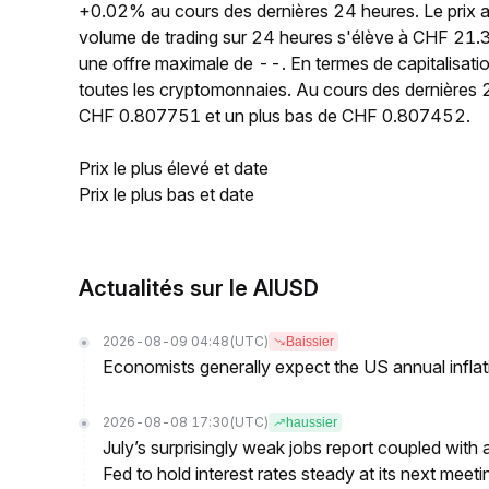
+0.02% au cours des dernières 24 heures. Le prix
volume de trading sur 24 heures s'élève à CHF 21.3
une offre maximale de --. En termes de capitalisat
toutes les cryptomonnaies. Au cours des dernières 2
CHF 0.807751 et un plus bas de CHF 0.807452.
Prix le plus élevé et date
Prix le plus bas et date
Actualités sur le AIUSD
2026-08-09 04:48
(UTC)
Baissier
Economists generally expect the US annual inflatio
2026-08-08 17:30
(UTC)
haussier
July’s surprisingly weak jobs report coupled with 
Fed to hold interest rates steady at its next m