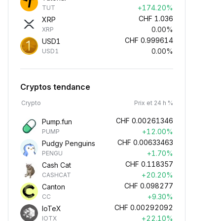
+174.20%
TUT
CHF
1.036
XRP
0.00%
XRP
CHF
0.999614
USD1
0.00%
USD1
Cryptos tendance
Crypto
Prix et 24 h %
CHF
0.00261346
Pump.fun
+12.00%
PUMP
CHF
0.00633463
Pudgy Penguins
+1.70%
PENGU
CHF
0.118357
Cash Cat
+20.20%
CASHCAT
CHF
0.098277
Canton
+9.30%
CC
CHF
0.00292092
IoTeX
+22.10%
IOTX