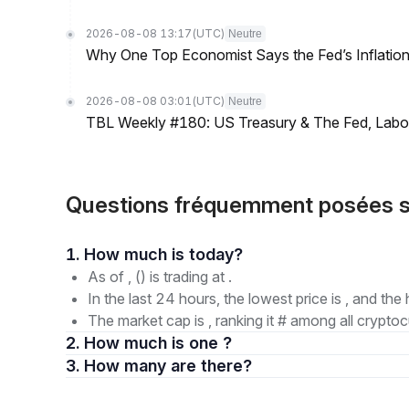
2026-08-08 13:17
(UTC)
Neutre
Why One Top Economist Says the Fed’s Inflation
2026-08-08 03:01
(UTC)
Neutre
TBL Weekly #180: US Treasury & The Fed, Labor 
Questions fréquemment posées s
1. How much is today?
As of , () is trading at .
In the last 24 hours, the lowest price is , and the 
The market cap is , ranking it # among all cryptoc
2. How much is one ?
3. How many are there?