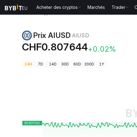
Acheter des cryptos
Marchés
Trader
O
Prix des cryptos
Prix AIUSD AIUSD
Prix AIUSD
AIUSD
CHF0.807644
+0.02%
24H
7D
14D
30D
60D
200D
1Y