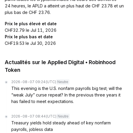
24 heures, le APLD a atteint un plus haut de CHF 23.78 et un
plus bas de CHF 23.76.
Prix le plus élevé et date
CHF32.79 le Jul 11, 2026
Prix le plus bas et date
CHF19.53 le Jul 30, 2026
Actualités sur le Applied Digital • Robinhood
Token
2026-08-07 09:24
(UTC)
Neutre
This evening is the U.S. nonfarm payrolls big test; will the
“weak July” curse repeat? In the previous three years it
has failed to meet expectations.
2026-08-07 08:44
(UTC)
Neutre
Treasury yields hold steady ahead of key nonfarm
payrolls, jobless data