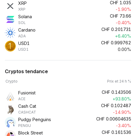
CHF
1.035
XRP
-1.90%
XRP
CHF
73.66
Solana
-0.40%
SOL
CHF
0.201731
Cardano
+6.40%
ADA
CHF
0.999762
USD1
0.00%
USD1
Cryptos tendance
Crypto
Prix et 24 h %
CHF
0.143506
Fusionist
+93.80%
ACE
CHF
0.102487
Cash Cat
-14.90%
CASHCAT
CHF
0.00604635
Pudgy Penguins
-3.40%
PENGU
CHF
0.161536
Block Street