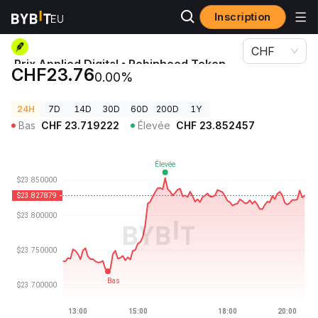
Inscription
Prix des cryptos
Prix Applied Digital • Robinhood Token APLD
CHF
Prix Applied Digital • Robinhood Token
CHF23.76
0.00%
APLD
24H
7D
14D
30D
60D
200D
1Y
Bas
CHF
23.719222
Élevée
CHF
23.852457