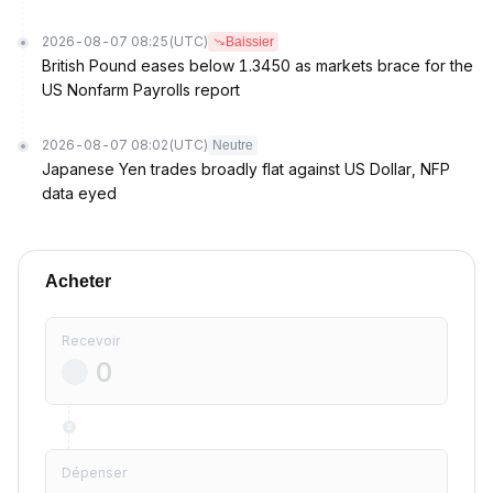
2026-08-07 08:25
(UTC)
Baissier
British Pound eases below 1.3450 as markets brace for the
US Nonfarm Payrolls report
2026-08-07 08:02
(UTC)
Neutre
Japanese Yen trades broadly flat against US Dollar, NFP
data eyed
Acheter
Recevoir
Dépenser