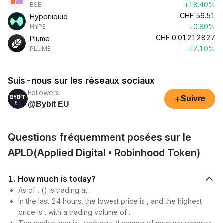
+18.40%
BSB
CHF
56.51
Hyperliquid
+0.80%
HYPE
CHF
0.01212827
Plume
+7.10%
PLUME
Suis-nous sur les réseaux sociaux
Followers
+
Suivre
@Bybit EU
Questions fréquemment posées sur le
APLD(Applied Digital • Robinhood Token)
1. How much is today?
As of , () is trading at .
In the last 24 hours, the lowest price is , and the highest
price is , with a trading volume of .
The market cap is , ranking it # among all cryptocurrencies.