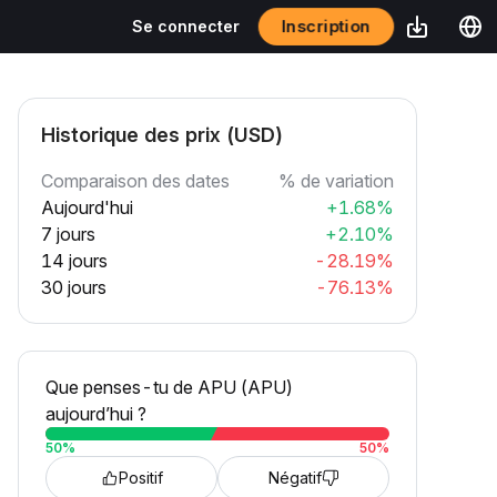
Inscription
Se connecter
Historique des prix (USD)
Comparaison des dates
% de variation
Aujourd'hui
+1.68%
7 jours
+2.10%
14 jours
-28.19%
30 jours
-76.13%
Que penses-tu de APU (APU)
aujourd’hui ?
50
%
50
%
Positif
Négatif