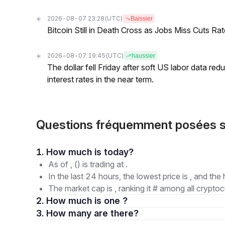
2026-08-07 23:28
(UTC)
Baissier
Bitcoin Still in Death Cross as Jobs Miss Cuts R
2026-08-07 19:45
(UTC)
haussier
The dollar fell Friday after soft US labor data re
interest rates in the near term.
Questions fréquemment posées 
1. How much is today?
As of , () is trading at .
In the last 24 hours, the lowest price is , and the 
The market cap is , ranking it # among all cryptoc
2. How much is one ?
3. How many are there?