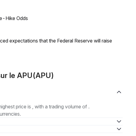
ate-Hike Odds
duced expectations that the Federal Reserve will raise
sur le APU(APU)
highest price is , with a trading volume of .
urrencies.