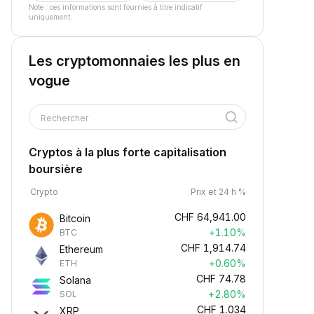
Note : ces informations sont fournies à titre indicatif
uniquement.
Les cryptomonnaies les plus en
vogue
Rechercher
Cryptos à la plus forte capitalisation
boursière
Crypto
Prix et 24 h %
CHF
64,941.00
Bitcoin
+1.10%
BTC
CHF
1,914.74
Ethereum
+0.60%
ETH
CHF
74.78
Solana
+2.80%
SOL
CHF
1.034
XRP