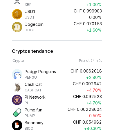
+1.00%
XRP
CHF
0.999903
USD1
0.00%
USD1
CHF
0.070153
Dogecoin
+1.60%
DOGE
Cryptos tendance
Crypto
Prix et 24 h %
CHF
0.0062018
Pudgy Penguins
+2.80%
PENGU
CHF
0.092942
Cash Cat
-4.70%
CASHCAT
CHF
0.092523
Pi Network
+4.70%
PI
CHF
0.00228604
Pump.fun
-0.50%
PUMP
CHF
0.054982
Biconomy
+40.30%
BICO