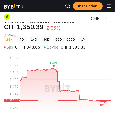
Inscription
Prix des cryptos
Prix ASML Holding NV • Robinhood Token ASML
CHF
Prix ASML Holding NV • Robinhood
CHF1,350.39
-2.03%
Token
ASML
24H
7D
14D
30D
60D
200D
1Y
Bas
CHF
1,348.65
Élevée
CHF
1,395.83