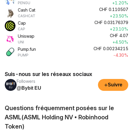
+1.20%
PENGU
CHF
0.110507
Cash Cat
+23.50%
CASHCAT
CHF
0.03176379
Cap
+23.10%
CAP
CHF
4.07
Uniswap
+4.50%
UNI
CHF
0.00234215
Pump.fun
-4.30%
PUMP
Suis-nous sur les réseaux sociaux
Followers
+
Suivre
@Bybit EU
Questions fréquemment posées sur le
ASML(ASML Holding NV • Robinhood
Token)