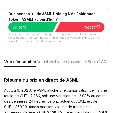
Que penses-tu de ASML Holding NV • Robinhood
Token (ASML) aujourd’hui ?
Positif
Négatif
Remarque : ce sondage reflète uniquement l'opinion des utilisateurs et ne
constitue pas un conseil financier. Il n'est pas approuvé par Bybit EU et ne
saurait être indicatif des performances futures.
Vue d’ensemble
Actualités
Trader
Classement
Social
FAQ
Résumé du prix en direct de ASML
Au Aug 6, 2026, le ASML affiche une capitalisation de marché
totale de CHF 17.86K, soit une variation de -2.03% au cours
des dernières 24 heures. Le prix actuel du ASML est de
CHF 1,350.39, tandis que son volume de trading sur
24 heures s'élève à CHF 3.13K. L'offre en circulation du ASML