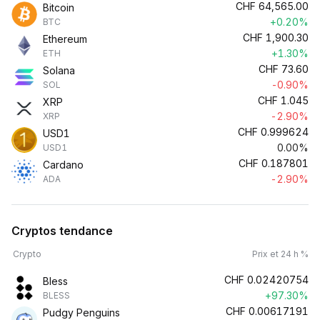
CHF
64,565.00
Bitcoin
+0.20%
BTC
CHF
1,900.30
Ethereum
+1.30%
ETH
CHF
73.60
Solana
-0.90%
SOL
CHF
1.045
XRP
-2.90%
XRP
CHF
0.999624
USD1
0.00%
USD1
CHF
0.187801
Cardano
-2.90%
ADA
Cryptos tendance
Crypto
Prix et 24 h %
CHF
0.02420754
Bless
+97.30%
BLESS
CHF
0.00617191
Pudgy Penguins