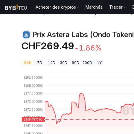
Acheter des cryptos
Marchés
Trader
O
Prix des cryptos
Prix Astera Labs (Ondo Tokenized
Prix Astera Labs (Ondo Token
CHF269.49
-1.86%
24H
7D
14D
30D
60D
200D
1Y