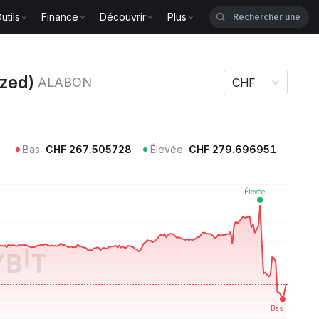
utils
Finance
Découvrir
Plus
) ALABON
ized)
ALABON
CHF
Bas
CHF
267.505728
Élevée
CHF
279.696951