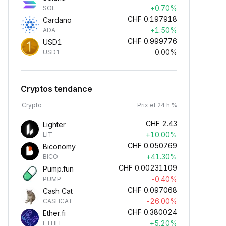
+0.70%
SOL
CHF
0.197918
Cardano
+1.50%
ADA
CHF
0.999776
USD1
0.00%
USD1
Cryptos tendance
Crypto
Prix et 24 h %
CHF
2.43
Lighter
+10.00%
LIT
CHF
0.050769
Biconomy
+41.30%
BICO
CHF
0.00231109
Pump.fun
-0.40%
PUMP
CHF
0.097068
Cash Cat
-26.00%
CASHCAT
CHF
0.380024
Ether.fi
+5.20%
ETHFI