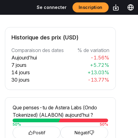
Inscription
Se connecter
Historique des prix (USD)
Comparaison des dates
% de variation
Aujourd'hui
-1.56%
7 jours
+5.72%
14 jours
+13.03%
30 jours
-13.77%
Que penses-tu de Astera Labs (Ondo
Tokenized) (ALABON) aujourd’hui ?
50
%
50
%
Positif
Négatif