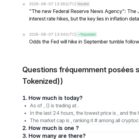
2026-08-07 13:36
(UTC)
Neutre
"The new Federal Reserve News Agency": The Ju
interest rate hikes, but the key lies in inflation data
2026-08-07 13:34
(UTC)
haussier
Odds the Fed will hike in September tumble follow
Questions fréquemment posées 
Tokenized))
1. How much is today?
As of , () is trading at .
In the last 24 hours, the lowest price is , and the 
The market cap is , ranking it # among all cryptoc
2. How much is one ?
3. How many are there?