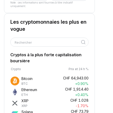
Note : ces informations sont fournies à titre indicatif
uniquement.
Les cryptomonnaies les plus en
vogue
Rechercher
Cryptos à la plus forte capitalisation
boursière
Crypto
Prix et 24 h %
CHF
64,943.00
Bitcoin
+0.90%
BTC
CHF
1,914.40
Ethereum
+0.40%
ETH
CHF
1.028
XRP
-1.70%
XRP
CHF
73.79
Solana