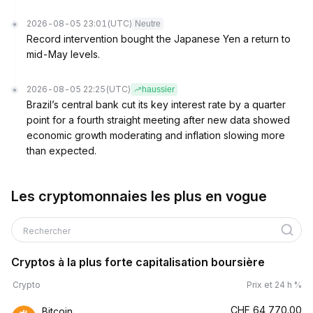
2026-08-05 23:01
(UTC)
Neutre
Record intervention bought the Japanese Yen a return to
mid-May levels.
2026-08-05 22:25
(UTC)
haussier
Brazil’s central bank cut its key interest rate by a quarter
point for a fourth straight meeting after new data showed
economic growth moderating and inflation slowing more
than expected.
Les cryptomonnaies les plus en vogue
Rechercher
Cryptos à la plus forte capitalisation boursière
Crypto
Prix et 24 h %
CHF
64,770.00
Bitcoin