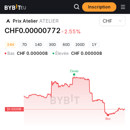
Inscription
Prix des cryptos
Prix Atelier ATELIER
Prix Atelier
ATELIER
CHF
CHF0.00000772
-2.55%
24H
7D
14D
30D
60D
200D
1Y
Bas
CHF
0.000008
Élevée
CHF
0.000008