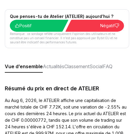
Que penses-tu de Atelier (ATELIER) aujourd’hui ?
Positif
Négatif
Remarque : ce sondage reflète uniquement l'opinion des utilisateurs et ne
constitue pas un conseil financier. Il n'est pas approuvé par Bybit EU et ne
saurait être indicatif des performances futures.
Vue d’ensemble
Actualités
Classement
Social
FAQ
Résumé du prix en direct de ATELIER
Au Aug 6, 2026, le ATELIER affiche une capitalisation de
marché totale de CHF 7.72K, soit une variation de -2.55% au
cours des dernières 24 heures. Le prix actuel du ATELIER est
de CHF 0.00000772, tandis que son volume de trading sur
24 heures s'élève à CHF 152.14. L'offre en circulation du
ATELIER est de 999.97M, pour une offre maximale de 1.00B.