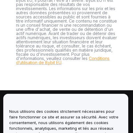
Bybit EU, il pourrait l'être à l'avenir. Bybit EU n'est
pas responsable des résultats de vos
investissements. Les informations sur les prix et les
autres données présentées ici proviennent de
sources accessibles au public et sont fournies à
titre informatif uniquement. Ce contenu ne constitue
ni un conseil financier ni une recommandation ou
une offre d'achat, de vente ou de détention d'un
actif numérique. Avant de trader ou de détenir des
actifs numériques, les investisseurs doivent évaluer
attentivement leur situation financière et leur
tolérance au risque, et consulter, le cas échéant,
des professionnels qualifiés en matière juridique,
fiscale ou d'investissement. Pour plus
d'informations, veuillez consulter les
Conditions
d’utilisation de Bybit EU
.
À propos de
Nous utilisons des cookies strictement nécessaires pour
faire fonctionner ce site et assurer sa sécurité. Avec votre
Services
consentement, nous utilisons également des cookies
fonctionnels, analytiques, marketing et liés aux réseaux
Assistance