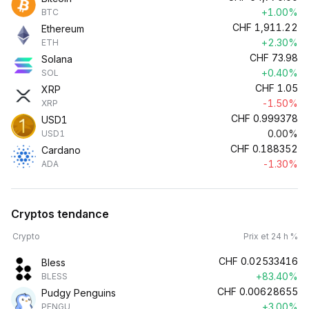
+1.00%
BTC
CHF
1,911.22
Ethereum
+2.30%
ETH
CHF
73.98
Solana
+0.40%
SOL
CHF
1.05
XRP
-1.50%
XRP
CHF
0.999378
USD1
0.00%
USD1
CHF
0.188352
Cardano
-1.30%
ADA
Cryptos tendance
Crypto
Prix et 24 h %
CHF
0.02533416
Bless
+83.40%
BLESS
CHF
0.00628655
Pudgy Penguins
+3.00%
PENGU