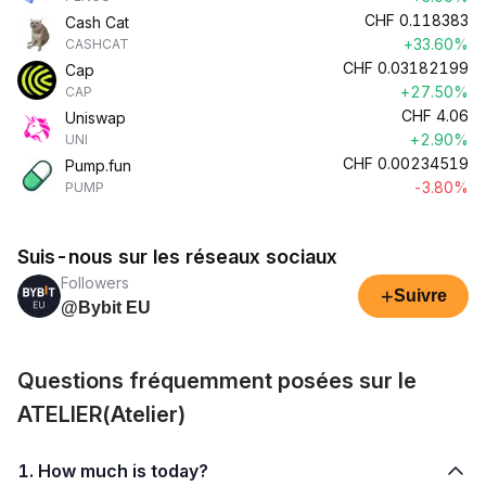
CHF
0.118383
Cash Cat
+33.60%
CASHCAT
CHF
0.03182199
Cap
+27.50%
CAP
CHF
4.06
Uniswap
+2.90%
UNI
CHF
0.00234519
Pump.fun
-3.80%
PUMP
Suis-nous sur les réseaux sociaux
Followers
+
Suivre
@Bybit EU
Questions fréquemment posées sur le
ATELIER(Atelier)
1. How much is today?