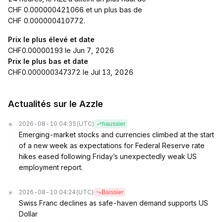
CHF 0.000000421066 et un plus bas de
CHF 0.000000410772.
Prix le plus élevé et date
CHF0.00000193 le Jun 7, 2026
Prix le plus bas et date
CHF0.000000347372 le Jul 13, 2026
Actualités sur le Azzle
2026-08-10 04:35
(UTC)
haussier
Emerging-market stocks and currencies climbed at the start
of a new week as expectations for Federal Reserve rate
hikes eased following Friday’s unexpectedly weak US
employment report.
2026-08-10 04:24
(UTC)
Baissier
Swiss Franc declines as safe-haven demand supports US
Dollar