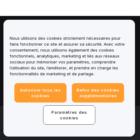
À propos de
Nous utilisons des cookies strictement nécessaires pour
faire fonctionner ce site et assurer sa sécurité. Avec votre
Services
consentement, nous utilisons également des cookies
fonctionnels, analytiques, marketing et liés aux réseaux
Assistance
sociaux pour mémoriser vos paramètres, comprendre
l’utilisation du site, l’améliorer, et prendre en charge les
fonctionnalités de marketing et de partage.
Produits
Mentions légales
Autoriser tous les
Refus des cookies
cookies
supplémentaires
Paramètres des
© 2025-2026 Bybit.eu. All rights reserved.
cookies
Conditions d'utilisation
|
Conditions de
confidentialité
|
Informations legales
|
Centre de
préférences en matière de cookies