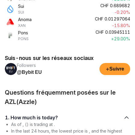
CHF
0.689682
Sui
-0.20%
SUI
CHF
0.01297064
Anoma
-15.80%
XAN
CHF
0.03945111
Pons
+29.00%
PONS
Suis-nous sur les réseaux sociaux
Followers
+
Suivre
@Bybit EU
Questions fréquemment posées sur le
AZL(Azzle)
1. How much is today?
As of , () is trading at .
In the last 24 hours, the lowest price is , and the highest