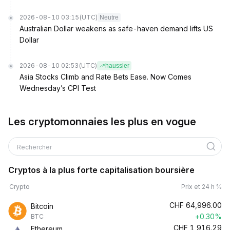
2026-08-10 03:15
(UTC)
Neutre
Australian Dollar weakens as safe-haven demand lifts US
Dollar
2026-08-10 02:53
(UTC)
haussier
Asia Stocks Climb and Rate Bets Ease. Now Comes
Wednesday’s CPI Test
Les cryptomonnaies les plus en vogue
Rechercher
Cryptos à la plus forte capitalisation boursière
Crypto
Prix et 24 h %
CHF
64,996.00
Bitcoin
+0.30%
BTC
CHF
1,916.29
Ethereum