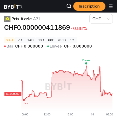
Inscription
Prix des cryptos
Prix Azzle AZL
Prix Azzle
AZL
CHF
CHF0.000000411869
-0.88%
24H
7D
14D
30D
60D
200D
1Y
Bas
CHF
0.000000
Élevée
CHF
0.000000