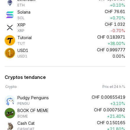
+0.10%
ETH
CHF
76.61
Solana
+0.70%
SOL
CHF
1.032
XRP
-0.70%
XRP
CHF
0.183971
Tutorial
+38.00%
TUT
CHF
0.999777
USD1
0.00%
USD1
Cryptos tendance
Crypto
Prix et 24 h %
CHF
0.00655419
Pudgy Penguins
+3.10%
PENGU
CHF
0.0007592
BOOK OF MEME
+21.40%
BOME
CHF
0.150165
Cash Cat
+21.80%
CASHCAT