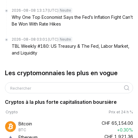
2026-08-08 13:17
(UTC)
Neutre
Why One Top Economist Says the Fed’s Inflation Fight Can’t
Be Won With Rate Hikes
2026-08-08 03:01
(UTC)
Neutre
TBL Weekly #180: US Treasury & The Fed, Labor Market,
and Liquidity
Les cryptomonnaies les plus en vogue
Rechercher
Cryptos à la plus forte capitalisation boursière
Crypto
Prix et 24 h %
CHF
65,154.00
Bitcoin
+0.30%
BTC
CHF
1,921.36
Ethereum