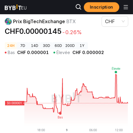
Inscription
Prix des cryptos
Prix BigTechExchange BTX
Prix BigTechExchange
BTX
CHF
CHF0.00000145
-0.26%
24H
7D
14D
30D
60D
200D
1Y
Bas
CHF
0.000001
Élevée
CHF
0.000002