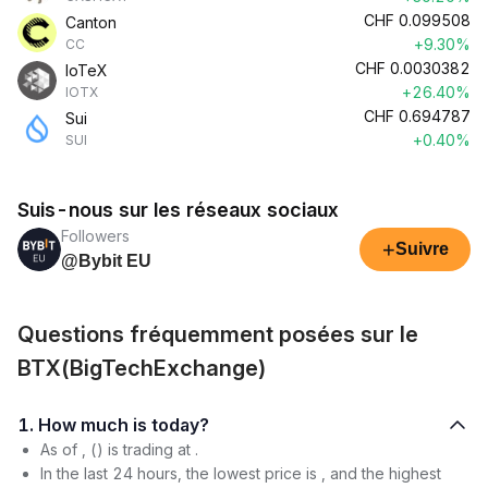
CHF
0.099508
Canton
+9.30%
CC
CHF
0.0030382
IoTeX
+26.40%
IOTX
CHF
0.694787
Sui
+0.40%
SUI
Suis-nous sur les réseaux sociaux
Followers
+
Suivre
@Bybit EU
Questions fréquemment posées sur le
BTX(BigTechExchange)
1. How much is today?
As of , () is trading at .
In the last 24 hours, the lowest price is , and the highest