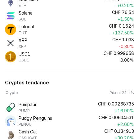
+0.20%
ETH
CHF
76.54
Solana
+1.50%
SOL
CHF
0.1524
Tutorial
+137.50%
TUT
CHF
1.038
XRP
-0.30%
XRP
CHF
0.999658
USD1
0.00%
USD1
Cryptos tendance
Crypto
Prix et 24 h %
CHF
0.00268735
Pump.fun
+16.90%
PUMP
CHF
0.00634531
Pudgy Penguins
+2.60%
PENGU
CHF
0.134913
Cash Cat
+30.20%
CASHCAT