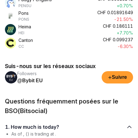
+0.70%
PENGU
CHF
0.01891649
Pons
-21.50%
PONS
CHF
0.186111
Heima
+7.70%
HEI
CHF
0.099237
Canton
-6.30%
CC
Suis-nous sur les réseaux sociaux
Followers
+
Suivre
@Bybit EU
Questions fréquemment posées sur le
BSO(Bitsocial)
1. How much is today?
As of , () is trading at .