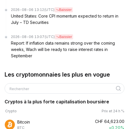
2026-08-06 13:12
(UTC)
Baissier
United States: Core CPI momentum expected to return in
July – TD Securities
2026-08-06 13:07
(UTC)
Baissier
Report: If inflation data remains strong over the coming
weeks, Wach will be ready to raise interest rates in
September
Les cryptomonnaies les plus en vogue
Rechercher
Cryptos à la plus forte capitalisation boursière
Crypto
Prix et 24 h %
CHF
64,623.00
Bitcoin
+0.20%
BTC