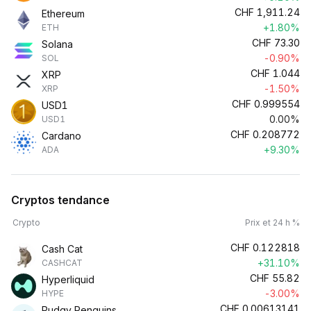
CHF
1,911.24
Ethereum
+1.80%
ETH
CHF
73.30
Solana
-0.90%
SOL
CHF
1.044
XRP
-1.50%
XRP
CHF
0.999554
USD1
0.00%
USD1
CHF
0.208772
Cardano
+9.30%
ADA
Cryptos tendance
Crypto
Prix et 24 h %
CHF
0.122818
Cash Cat
+31.10%
CASHCAT
CHF
55.82
Hyperliquid
-3.00%
HYPE
CHF
0.00613141
Pudgy Penguins