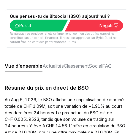
Que penses-tu de Bitsocial (BSO) aujourd’hui ?
Positif
Négatif
Remarque : ce sondage reflète uniquement l'opinion des utilisateurs et ne
constitue pas un conseil financier. Il n'est pas approuvé par Bybit EU et ne
saurait être indicatif des performances futures.
Vue d’ensemble
Actualités
Classement
Social
FAQ
Résumé du prix en direct de BSO
Au Aug 6, 2026, le BSO affiche une capitalisation de marché
totale de CHF 1.09M, soit une variation de +1.91% au cours
des dernières 24 heures. Le prix actuel du BSO est de
CHF 0.00519523, tandis que son volume de trading sur
24 heures s'élève à CHF 14.56. L'offre en circulation du BSO
est de 210.00M, pour une offre maximale de 210.00M. En