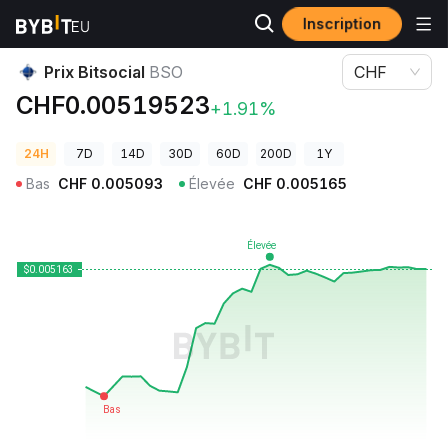
Inscription
Prix des cryptos
Prix Bitsocial BSO
Prix Bitsocial
BSO
CHF
CHF0.00519523
+1.91%
24H
7D
14D
30D
60D
200D
1Y
Bas
CHF
0.005093
Élevée
CHF
0.005165