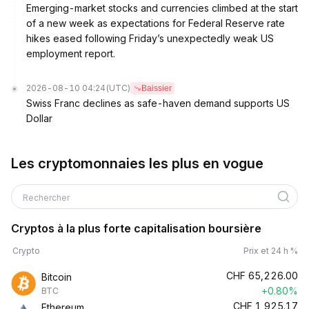
Emerging-market stocks and currencies climbed at the start
of a new week as expectations for Federal Reserve rate
hikes eased following Friday’s unexpectedly weak US
employment report.
2026-08-10 04:24
(UTC)
Baissier
Swiss Franc declines as safe-haven demand supports US
Dollar
Les cryptomonnaies les plus en vogue
Rechercher
Cryptos à la plus forte capitalisation boursière
Crypto
Prix et 24 h %
CHF
65,226.00
Bitcoin
+0.80%
BTC
CHF
1,925.17
Ethereum