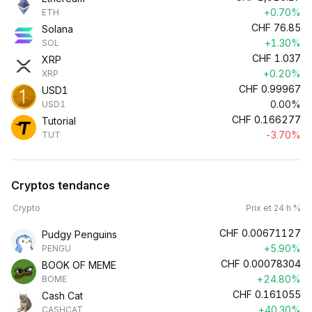
+0.70%
ETH
CHF
76.85
Solana
+1.30%
SOL
CHF
1.037
XRP
+0.20%
XRP
CHF
0.99967
USD1
0.00%
USD1
CHF
0.166277
Tutorial
-3.70%
TUT
Cryptos tendance
Crypto
Prix et 24 h %
CHF
0.00671127
Pudgy Penguins
+5.90%
PENGU
CHF
0.00078304
BOOK OF MEME
+24.80%
BOME
CHF
0.161055
Cash Cat
+40.30%
CASHCAT