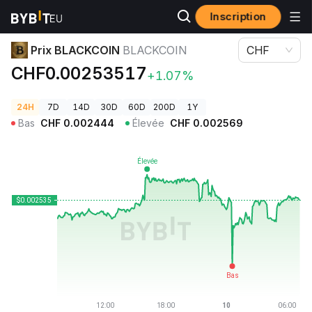
Inscription
Prix des cryptos
Prix BLACKCOIN BLACKCOIN
Prix BLACKCOIN
BLACKCOIN
CHF
CHF0.00253517
+1.07%
24H
7D
14D
30D
60D
200D
1Y
Bas
CHF
0.002444
Élevée
CHF
0.002569