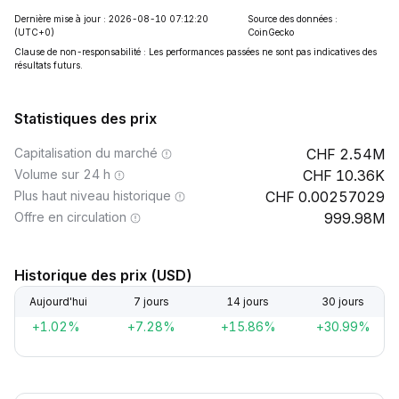
Dernière mise à jour : 2026-08-10 07:12:20
Source des données :
(UTC+0)
CoinGecko
Clause de non-responsabilité : Les performances passées ne sont pas indicatives des
résultats futurs.
Statistiques des prix
Capitalisation du marché
2.54M
Volume sur 24 h
10.36K
Plus haut niveau historique
0.00257029
Offre en circulation
999.98M
Historique des prix (USD)
Aujourd'hui
7 jours
14 jours
30 jours
+1.02%
+7.28%
+15.86%
+30.99%