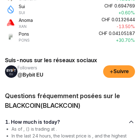
CHF
0.694769
Sui
+0.60%
SUI
CHF
0.0132644
Anoma
-13.50%
XAN
CHF
0.04105187
Pons
+30.70%
PONS
Suis-nous sur les réseaux sociaux
Followers
+
Suivre
@Bybit EU
Questions fréquemment posées sur le
BLACKCOIN(BLACKCOIN)
1. How much is today?
As of , () is trading at .
In the last 24 hours, the lowest price is , and the highest