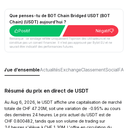
Que penses-tu de BOT Chain Bridged USDT (BOT
Chain) (USDT) aujourd’hui ?
Positif
Négatif
Remarque : ce sondage reflète uniquement l'opinion des utilisateurs et ne
constitue pas un conseil financier. Il n'est pas approuvé par Bybit EU et ne
saurait être indicatif des performances futures.
Vue d’ensemble
Actualités
Exchange
Classement
Social
FAQ
Résumé du prix en direct de USDT
Au Aug 6, 2026, le USDT affiche une capitalisation de marché
totale de CHF 47.20M, soit une variation de -0.95% au cours
des dernières 24 heures. Le prix actuel du USDT est de
CHF 0.800482, tandis que son volume de trading sur
24 heures s'élève à CHF 1.30M. L'offre en circulation du