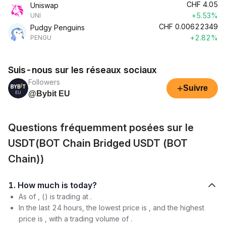
CHF
4.05
Uniswap
+5.53%
UNI
CHF
0.00622349
Pudgy Penguins
+2.82%
PENGU
Suis-nous sur les réseaux sociaux
Followers
+
Suivre
@Bybit EU
Questions fréquemment posées sur le
USDT(BOT Chain Bridged USDT (BOT
Chain))
1. How much is today?
As of , () is trading at .
In the last 24 hours, the lowest price is , and the highest
price is , with a trading volume of .