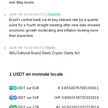
mid-May levels.
2026-08-05 22:25
(UTC)
haussier
Brazil’s central bank cut its key interest rate by a quarter
point for a fourth straight meeting after new data showed
economic growth moderating and inflation slowing more
than expected.
2026-08-05 22:08
(UTC)
Neutre
WSJ Editorial Board Slams Crypto Clarity Act
1 USDT en monnaie locale
USDT sur EUR
€ 0.8654078790150911
USDT sur CHF
CHF 0.8063258735332816
USDT sur CZK
Kč 20.932951037713014