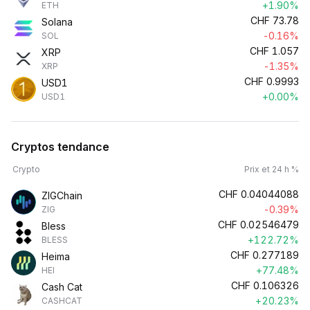
+1.90%
ETH
CHF
73.78
Solana
-0.16%
SOL
CHF
1.057
XRP
-1.35%
XRP
CHF
0.9993
USD1
+0.00%
USD1
Cryptos tendance
Crypto
Prix et 24 h %
CHF
0.04044088
ZIGChain
-0.39%
ZIG
CHF
0.02546479
Bless
+122.72%
BLESS
CHF
0.277189
Heima
+77.48%
HEI
CHF
0.106326
Cash Cat
+20.23%
CASHCAT