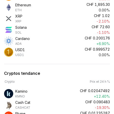
CHF
1,895.30
Ethereum
0.00%
ETH
CHF
1.02
XRP
-2.10%
XRP
CHF
72.60
Solana
-1.10%
SOL
CHF
0.200176
Cardano
+6.90%
ADA
CHF
0.999572
USD1
0.00%
USD1
Cryptos tendance
Crypto
Prix et 24 h %
CHF
0.02047492
Kamino
+12.40%
KMNO
CHF
0.090483
Cash Cat
-19.30%
CASHCAT
CHF
0.01235287
Plume