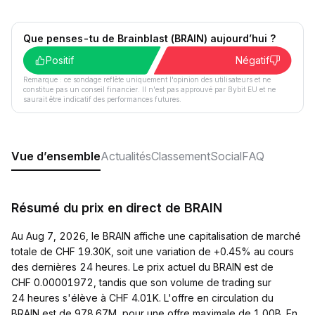
Que penses-tu de Brainblast (BRAIN) aujourd’hui ?
Positif
Négatif
Remarque : ce sondage reflète uniquement l'opinion des utilisateurs et ne
constitue pas un conseil financier. Il n'est pas approuvé par Bybit EU et ne
saurait être indicatif des performances futures.
Vue d’ensemble
Actualités
Classement
Social
FAQ
Résumé du prix en direct de BRAIN
Au Aug 7, 2026, le BRAIN affiche une capitalisation de marché
totale de CHF 19.30K, soit une variation de +0.45% au cours
des dernières 24 heures. Le prix actuel du BRAIN est de
CHF 0.00001972, tandis que son volume de trading sur
24 heures s'élève à CHF 4.01K. L'offre en circulation du
BRAIN est de 978.67M, pour une offre maximale de 1.00B. En