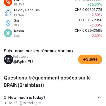
+15.60%
PLUME
CHF
0.00601775
Pudgy Penguins
-2.50%
PENGU
CHF
0.672356
Sui
-1.60%
SUI
CHF
0.02543585
Kaspa
-2.30%
KAS
Suis-nous sur les réseaux sociaux
Followers
+
Suivre
@Bybit EU
Questions fréquemment posées sur le
BRAIN(Brainblast)
1. How much is today?
As of , () is trading at .