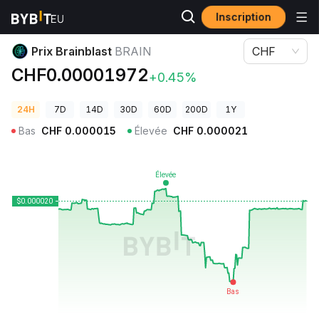
Inscription
Prix des cryptos
Prix Brainblast BRAIN
Prix Brainblast
BRAIN
CHF
CHF0.00001972
+0.45%
24H
7D
14D
30D
60D
200D
1Y
Bas
CHF
0.000015
Élevée
CHF
0.000021