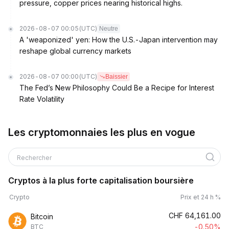
pressure, copper prices nearing historical highs.
2026-08-07 00:05
(UTC)
Neutre
A 'weaponized' yen: How the U.S.-Japan intervention may
reshape global currency markets
2026-08-07 00:00
(UTC)
Baissier
The Fed’s New Philosophy Could Be a Recipe for Interest
Rate Volatility
Les cryptomonnaies les plus en vogue
Rechercher
Cryptos à la plus forte capitalisation boursière
Crypto
Prix et 24 h %
CHF
64,161.00
Bitcoin
-0.50%
BTC