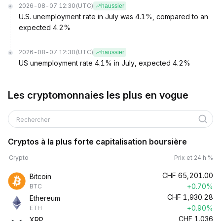
2026-08-07 12:30
(UTC)
haussier
U.S. unemployment rate in July was 4.1%, compared to an
expected 4.2%
2026-08-07 12:30
(UTC)
haussier
US unemployment rate 4.1% in July, expected 4.2%
Les cryptomonnaies les plus en vogue
Rechercher
Cryptos à la plus forte capitalisation boursière
Crypto
Prix et 24 h %
CHF
65,201.00
Bitcoin
+0.70%
BTC
CHF
1,930.28
Ethereum
+0.90%
ETH
CHF
1.036
XRP