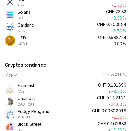
-1.30%
XRP
CHF
73.83
Solana
+0.50%
SOL
CHF
0.200924
Cardano
+6.70%
ADA
CHF
0.999734
USD1
0.00%
USD1
Cryptos tendance
Crypto
Prix et 24 h %
CHF
0.131896
Fusionist
+78.50%
ACE
CHF
0.112121
Cash Cat
-21.00%
CASHCAT
CHF
0.00602018
Pudgy Penguins
-1.50%
PENGU
CHF
0.162683
Block Street
+16.50%
BSB