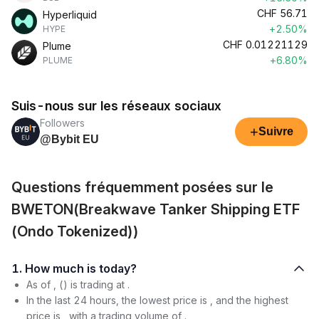
CHF
56.71
Hyperliquid
+2.50%
HYPE
CHF
0.01221129
Plume
+6.80%
PLUME
Suis-nous sur les réseaux sociaux
Followers
+
Suivre
@Bybit EU
Questions fréquemment posées sur le
BWETON(Breakwave Tanker Shipping ETF
(Ondo Tokenized))
1. How much is today?
As of , () is trading at .
In the last 24 hours, the lowest price is , and the highest
price is , with a trading volume of .