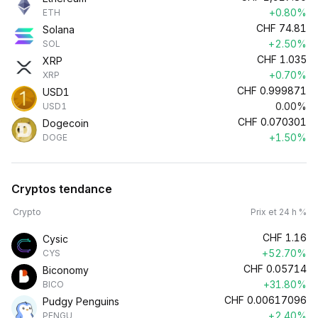
+0.80%
ETH
CHF
74.81
Solana
+2.50%
SOL
CHF
1.035
XRP
+0.70%
XRP
CHF
0.999871
USD1
0.00%
USD1
CHF
0.070301
Dogecoin
+1.50%
DOGE
Cryptos tendance
Crypto
Prix et 24 h %
CHF
1.16
Cysic
+52.70%
CYS
CHF
0.05714
Biconomy
+31.80%
BICO
CHF
0.00617096
Pudgy Penguins
+2.40%
PENGU