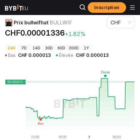
Inscription
Prix des cryptos
Prix bullwifhat BULLWIF
Prix bullwifhat
BULLWIF
CHF
CHF0.00001336
+1.82%
24H
7D
14D
30D
60D
200D
1Y
Bas
CHF
0.000013
Élevée
CHF
0.000013