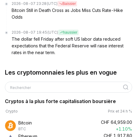
2026-08-07 23:28
(UTC)
Baissier
Bitcoin Still in Death Cross as Jobs Miss Cuts Rate-Hike
Odds
2026-08-07 19:45
(UTC)
haussier
The dollar fell Friday after soft US labor data reduced
expectations that the Federal Reserve will raise interest
rates in the near term.
Les cryptomonnaies les plus en vogue
Rechercher
Cryptos à la plus forte capitalisation boursière
Crypto
Prix et 24 h %
CHF
64,959.00
Bitcoin
+1.10%
BTC
CHF
1,917.80
Ethereum