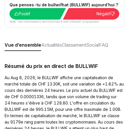
Que penses-tu de bullwifhat (BULLWIF) aujourd’hui ?
Positif
Négatif
Note : ces informations sont fournies à titre indicatif uniquement.
Vue d’ensemble
Actualités
Classement
Social
FAQ
Résumé du prix en direct de BULLWIF
Au Aug 8, 2026, le BULLWIF affiche une capitalisation de
marché totale de CHF 13.30K, soit une variation de +1.82% au
cours des dernières 24 heures. Le prix actuel du BULLWIF est
de CHF 0.00001336, tandis que son volume de trading sur
24 heures s'élève à CHF 128.80. L'offre en circulation du
BULLWIF est de 995.15M, pour une offre maximale de 1.00B.
En termes de capitalisation de marché, le BULLWIF se classe
au 9179e rang parmi toutes les cryptomonnaies. Au cours des
dernières 24 heures, le BULLWIF a atteint un plus haut de