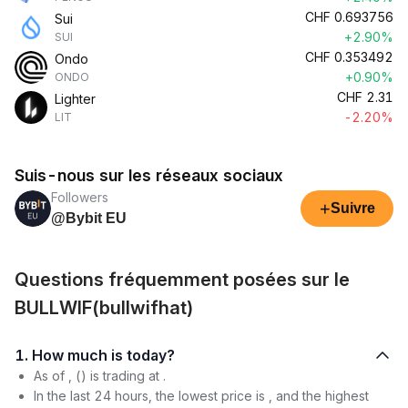
CHF
0.693756
Sui
+2.90%
SUI
CHF
0.353492
Ondo
+0.90%
ONDO
CHF
2.31
Lighter
-2.20%
LIT
Suis-nous sur les réseaux sociaux
Followers
+
Suivre
@Bybit EU
Questions fréquemment posées sur le
BULLWIF(bullwifhat)
1. How much is today?
As of , () is trading at .
In the last 24 hours, the lowest price is , and the highest