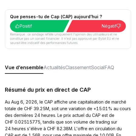
Que penses-tu de Cap (CAP) aujourd’hui ?
Positif
Négatif
Remarque : ce sondage reflète uniquement l'opinion des utilisateurs et ne
constitue pas un conseil financier. Il n'est pas approuvé par Bybit EU et ne
saurait être indicatif des performances futures.
Vue d’ensemble
Actualités
Classement
Social
FAQ
Résumé du prix en direct de CAP
Au Aug 6, 2026, le CAP affiche une capitalisation de marché
totale de CHF 39.25M, soit une variation de +15.01% au cours
des dernières 24 heures. Le prix actuel du CAP est de
CHF 0.02515775, tandis que son volume de trading sur
24 heures s'élève à CHF 82.38M. L'offre en circulation du
CAP est de 1.56B, pour une offre maximale de 10.00B. En