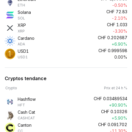
-0.50%
ETH
CHF
72.83
Solana
-2.10%
SOL
CHF
1.033
XRP
-3.30%
XRP
CHF
0.202687
Cardano
+6.90%
ADA
CHF
0.999598
USD1
0.00%
USD1
Cryptos tendance
Crypto
Prix et 24 h %
CHF
0.03489534
Hashflow
+90.90%
HFT
CHF
0.10326
Cash Cat
+5.90%
CASHCAT
CHF
0.091702
Canton
-11.30%
CC