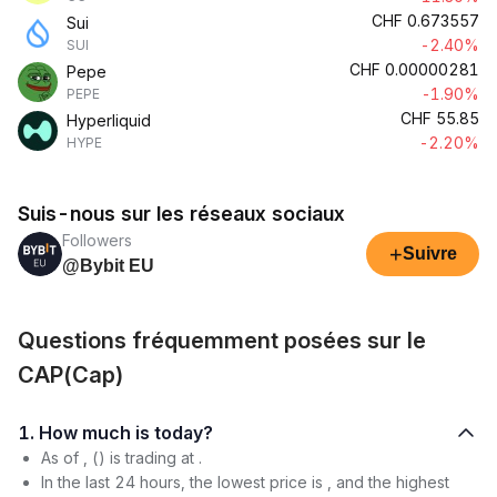
CHF
0.673557
Sui
-2.40%
SUI
CHF
0.00000281
Pepe
-1.90%
PEPE
CHF
55.85
Hyperliquid
-2.20%
HYPE
Suis-nous sur les réseaux sociaux
Followers
+
Suivre
@Bybit EU
Questions fréquemment posées sur le
CAP(Cap)
1. How much is today?
As of , () is trading at .
In the last 24 hours, the lowest price is , and the highest