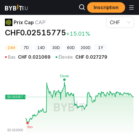
Inscription
Prix des cryptos
Prix Cap CAP
Prix Cap
CAP
CHF
CHF0.02515775
+15.01%
24H
7D
14D
30D
60D
200D
1Y
Bas
CHF
0.021069
Élevée
CHF
0.027279