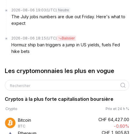
2026-08-06 19:03
(UTC)
Neutre
The July jobs numbers are due out Friday. Here's what to
expect
2026-08-06 18:15
(UTC)
Baissier
Hormuz ship ban triggers a jump in US yields, fuels Fed
hike bets
Les cryptomonnaies les plus en vogue
Rechercher
Cryptos à la plus forte capitalisation boursière
Crypto
Prix et 24 h %
CHF
64,427.00
Bitcoin
-0.60%
BTC
CHF
1,905.83
Ethereum