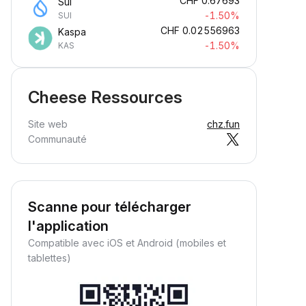
CHF
0.67693
Sui
-1.50%
SUI
CHF
0.02556963
Kaspa
-1.50%
KAS
Cheese Ressources
Site web
chz.fun
Communauté
Scanne pour télécharger
l'application
Compatible avec iOS et Android (mobiles et
tablettes)