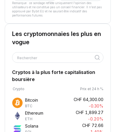
Remarque : ce sondage reflète uniquement l'opinion des
utilisateurs et ne constitue pas un conseil financier. Il n'est pas
approuvé par Bybit EU et ne saurait être indicatif des
performances futures.
Les cryptomonnaies les plus en
vogue
Rechercher
Cryptos à la plus forte capitalisation
boursière
Crypto
Prix et 24 h %
CHF
64,300.00
Bitcoin
-0.30%
BTC
CHF
1,899.27
Ethereum
-0.20%
ETH
CHF
72.66
Solana
-1.40%
SOL