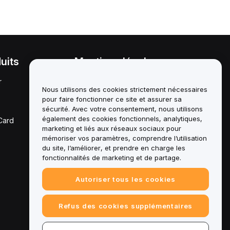
uits
Mentions légales
r
Politique en matière de
conflits d'intérêts
Nous utilisons des cookies strictement nécessaires
pour faire fonctionner ce site et assurer sa
Résumé de la politique de
sécurité. Avec votre consentement, nous utilisons
garde et d'administration
également des cookies fonctionnels, analytiques,
Card
marketing et liés aux réseaux sociaux pour
Informations ESG
mémoriser vos paramètres, comprendre l’utilisation
du site, l’améliorer, et prendre en charge les
Crypto - Livres blancs des
fonctionnalités de marketing et de partage.
actifs
Autoriser tous les cookies
Refus des cookies supplémentaires