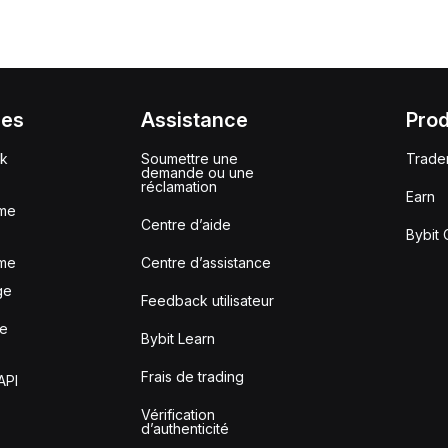
ces
Assistance
Prod
ck
Soumettre une
Trade
demande ou une
réclamation
Earn
me
Centre d’aide
Bybit 
me
Centre d’assistance
ge
Feedback utilisateur
le
Bybit Learn
Frais de trading
API
Vérification
d’authenticité