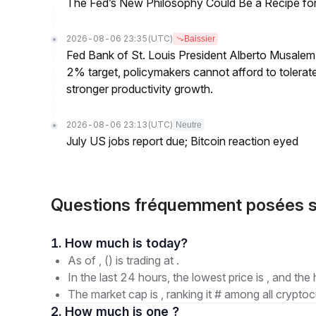
The Fed’s New Philosophy Could Be a Recipe for I
2026-08-06 23:35
(UTC)
Baissier
Fed Bank of St. Louis President Alberto Musalem s
2% target, policymakers cannot afford to tolerate h
stronger productivity growth.
2026-08-06 23:13
(UTC)
Neutre
July US jobs report due; Bitcoin reaction eyed
Questions fréquemment posées 
1. How much is today?
As of , () is trading at .
In the last 24 hours, the lowest price is , and the 
The market cap is , ranking it # among all cryptoc
2. How much is one ?