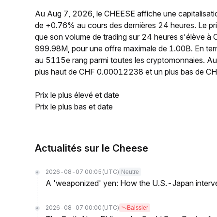
Au Aug 7, 2026, le CHEESE affiche une capitalisati
de +0.76% au cours des dernières 24 heures. Le p
que son volume de trading sur 24 heures s'élève à 
999.98M, pour une offre maximale de 1.00B. En ter
au 5115e rang parmi toutes les cryptomonnaies. Au 
plus haut de CHF 0.00012238 et un plus bas de 
Prix le plus élevé et date
Prix le plus bas et date
Actualités sur le Cheese
2026-08-07 00:05
(UTC)
Neutre
A 'weaponized' yen: How the U.S.-Japan interve
2026-08-07 00:00
(UTC)
Baissier