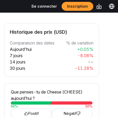
Inscription
Se connecter
Historique des prix (USD)
Comparaison des dates
% de variation
Aujourd'hui
+0.05%
7 jours
-8.08%
14 jours
--
30 jours
-11.28%
Que penses-tu de Cheese (CHEESE)
aujourd’hui ?
50
%
50
%
Positif
Négatif