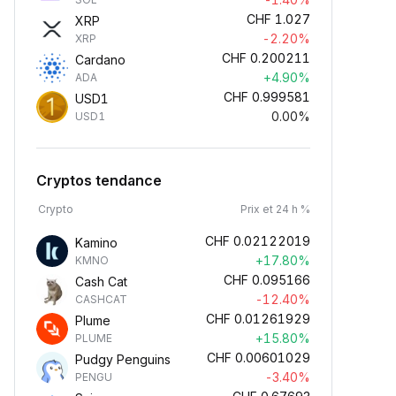
CHF
1.027
XRP
-2.20%
XRP
CHF
0.200211
Cardano
+4.90%
ADA
CHF
0.999581
USD1
0.00%
USD1
Cryptos tendance
Crypto
Prix et 24 h %
CHF
0.02122019
Kamino
+17.80%
KMNO
CHF
0.095166
Cash Cat
-12.40%
CASHCAT
CHF
0.01261929
Plume
+15.80%
PLUME
CHF
0.00601029
Pudgy Penguins
-3.40%
PENGU