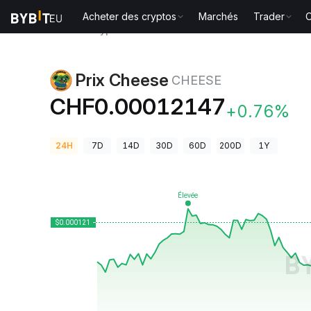
Acheter des cryptos
Marchés
Trader
O
Prix des cryptos
Prix Cheese CHEESE
Prix Cheese
CHEESE
CHF0.00012147
+0.76%
24H
7D
14D
30D
60D
200D
1Y