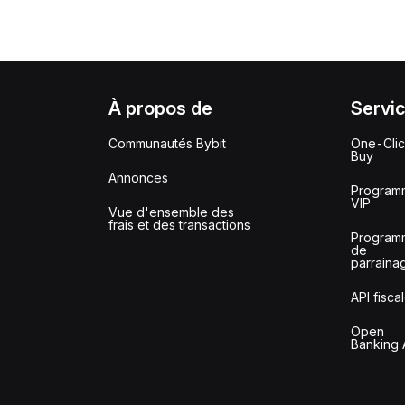
À propos de
Servi
Communautés Bybit
One-Cli
Buy
Annonces
Program
VIP
Vue d'ensemble des
frais et des transactions
Program
de
parraina
API fisca
Open
Banking 