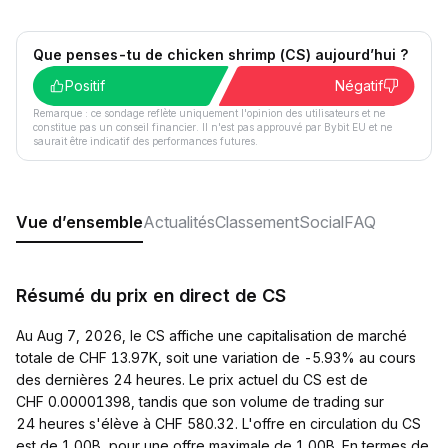
Que penses-tu de chicken shrimp (CS) aujourd’hui ?
Positif
Négatif
Remarque : ce sondage reflète uniquement l'opinion des utilisateurs et ne
constitue pas un conseil financier. Il n'est pas approuvé par Bybit EU et ne
saurait être indicatif des performances futures.
Vue d’ensemble
Actualités
Classement
Social
FAQ
Résumé du prix en direct de CS
Au Aug 7, 2026, le CS affiche une capitalisation de marché
totale de CHF 13.97K, soit une variation de -5.93% au cours
des dernières 24 heures. Le prix actuel du CS est de
CHF 0.00001398, tandis que son volume de trading sur
24 heures s'élève à CHF 580.32. L'offre en circulation du CS
est de 1.00B, pour une offre maximale de 1.00B. En termes de