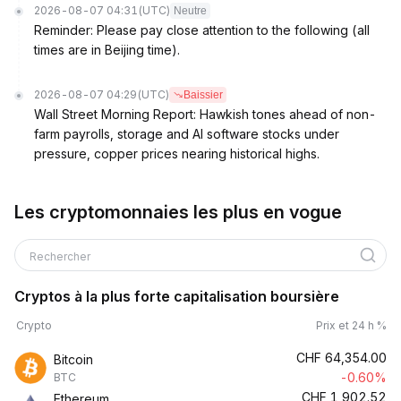
2026-08-07 04:31
(UTC)
Neutre
Reminder: Please pay close attention to the following (all
times are in Beijing time).
2026-08-07 04:29
(UTC)
Baissier
Wall Street Morning Report: Hawkish tones ahead of non-
farm payrolls, storage and AI software stocks under
pressure, copper prices nearing historical highs.
Les cryptomonnaies les plus en vogue
Rechercher
Cryptos à la plus forte capitalisation boursière
Crypto
Prix et 24 h %
CHF
64,354.00
Bitcoin
-0.60%
BTC
CHF
1,902.52
Ethereum