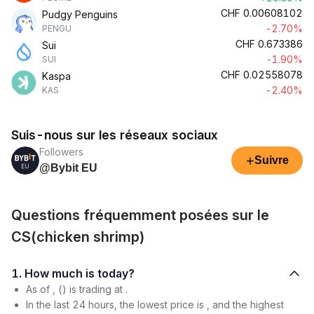
CHF
0.00608102
Pudgy Penguins
-2.70%
PENGU
CHF
0.673386
Sui
-1.90%
SUI
CHF
0.02558078
Kaspa
-2.40%
KAS
Suis-nous sur les réseaux sociaux
Followers
+
Suivre
@Bybit EU
Questions fréquemment posées sur le
CS(chicken shrimp)
1. How much is today?
As of , () is trading at .
In the last 24 hours, the lowest price is , and the highest