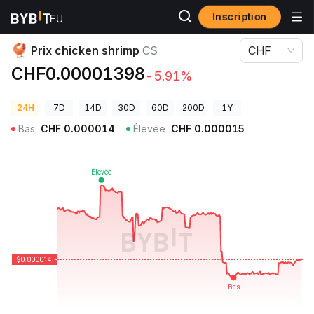
Inscription
Prix des cryptos
Prix chicken shrimp CS
Prix chicken shrimp
CS
CHF
CHF0.00001398
-5.91%
24H
7D
14D
30D
60D
200D
1Y
Bas
CHF
0.000014
Élevée
CHF
0.000015