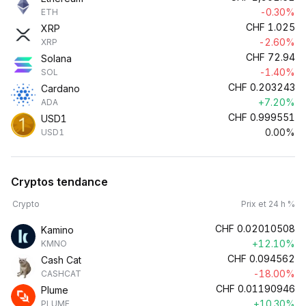
-0.30%
ETH
CHF
1.025
XRP
-2.60%
XRP
CHF
72.94
Solana
-1.40%
SOL
CHF
0.203243
Cardano
+7.20%
ADA
CHF
0.999551
USD1
0.00%
USD1
Cryptos tendance
Crypto
Prix et 24 h %
CHF
0.02010508
Kamino
+12.10%
KMNO
CHF
0.094562
Cash Cat
-18.00%
CASHCAT
CHF
0.01190946
Plume
+10.30%
PLUME