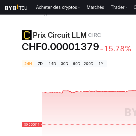
Acheter des cryptos
Marchés
Trader
O
Prix des cryptos
Prix Circuit LLM CIRC
Prix Circuit LLM
CIRC
CHF0.00001379
-15.78%
24H
7D
14D
30D
60D
200D
1Y