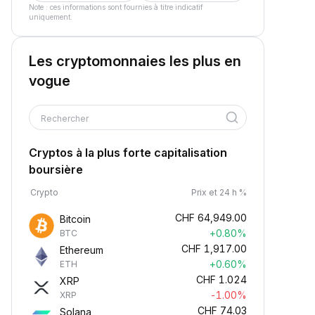
Note : ces informations sont fournies à titre indicatif
uniquement.
Les cryptomonnaies les plus en
vogue
Rechercher
Cryptos à la plus forte capitalisation
boursière
Crypto
Prix et 24 h %
CHF
64,949.00
Bitcoin
+0.80%
BTC
CHF
1,917.00
Ethereum
+0.60%
ETH
CHF
1.024
XRP
-1.00%
XRP
CHF
74.03
Solana