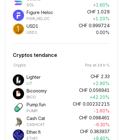
+1.60%
SOL
CHF
1.029
Figure Heloc
+1.20%
FIGR_HELOC
CHF
0.999724
USD1
0.00%
USD1
Cryptos tendance
Crypto
Prix et 24 h %
CHF
2.33
Lighter
+2.90%
LIT
CHF
0.056941
Biconomy
+42.20%
BICO
CHF
0.00232215
Pump.fun
-1.60%
PUMP
CHF
0.098461
Cash Cat
-6.30%
CASHCAT
CHF
0.383937
Ether.fi
+9.40%
ETHFI