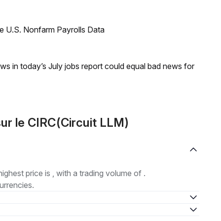
e U.S. Nonfarm Payrolls Data
s in today’s July jobs report could equal bad news for
r le CIRC(Circuit LLM)
highest price is , with a trading volume of .
urrencies.