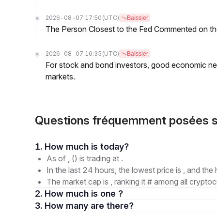
2026-08-07 17:50
(UTC)
Baissier
The Person Closest to the Fed Commented on th
2026-08-07 16:35
(UTC)
Baissier
For stock and bond investors, good economic new
markets.
Questions fréquemment posées su
1. How much is today?
As of , () is trading at .
In the last 24 hours, the lowest price is , and the 
The market cap is , ranking it # among all cryptoc
2. How much is one ?
3. How many are there?