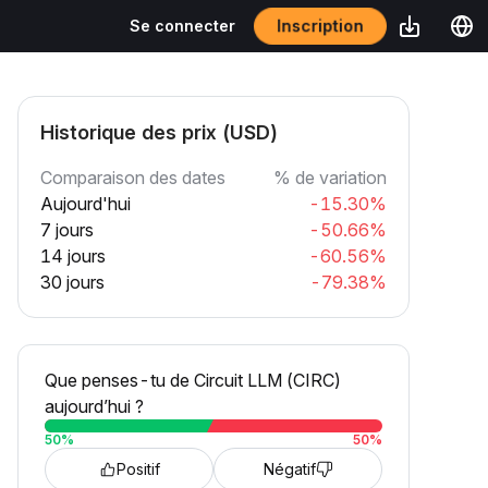
Inscription
Se connecter
Historique des prix (USD)
Comparaison des dates
% de variation
Aujourd'hui
-15.30%
7 jours
-50.66%
14 jours
-60.56%
30 jours
-79.38%
Que penses-tu de Circuit LLM (CIRC)
aujourd’hui ?
50
%
50
%
Positif
Négatif