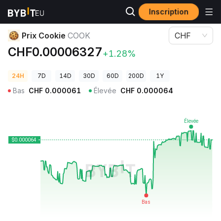
Inscription
Prix des cryptos
Prix Cookie COOK
Prix Cookie
COOK
CHF
CHF0.00006327
+1.28%
24H
7D
14D
30D
60D
200D
1Y
Bas
CHF
0.000061
Élevée
CHF
0.000064