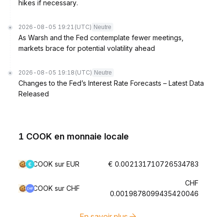
hikes if necessary.
2026-08-05 19:21
(UTC)
Neutre
As Warsh and the Fed contemplate fewer meetings,
markets brace for potential volatility ahead
2026-08-05 19:18
(UTC)
Neutre
Changes to the Fed’s Interest Rate Forecasts – Latest Data
Released
1 COOK en monnaie locale
COOK sur EUR
€ 0.002131710726534783
CHF
COOK sur CHF
0.0019878099435420046
En savoir plus