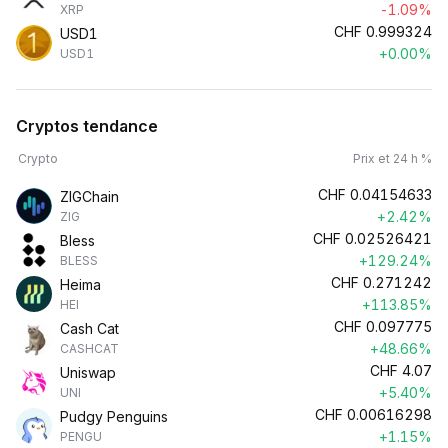
-1.09%
XRP
CHF
0.999324
USD1
+0.00%
USD1
Cryptos tendance
Crypto
Prix et 24 h %
CHF
0.04154633
ZIGChain
+2.42%
ZIG
CHF
0.02526421
Bless
+129.24%
BLESS
CHF
0.271242
Heima
+113.85%
HEI
CHF
0.097775
Cash Cat
+48.66%
CASHCAT
CHF
4.07
Uniswap
+5.40%
UNI
CHF
0.00616298
Pudgy Penguins
+1.15%
PENGU