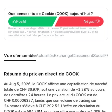
Que penses-tu de Cookie (COOK) aujourd’hui ?
Positif
Négatif
Remarque : ce sondage reflète uniquement l'opinion des utilisateurs et ne
constitue pas un conseil financier. Il n'est pas approuvé par Bybit EU et ne
saurait être indicatif des performances futures.
Vue d’ensemble
Actualités
Exchange
Classement
Social
FA
Résumé du prix en direct de COOK
Au Aug 5, 2026, le COOK affiche une capitalisation de marché
totale de CHF 36.97K, soit une variation de +1.28% au cours
des dernières 24 heures. Le prix actuel du COOK est de
CHF 0.00006327, tandis que son volume de trading sur
24 heures s'élève à CHF 292.52. L'offre en circulation du
COOK est de 584.26M, pour une offre maximale de 1.00B. En