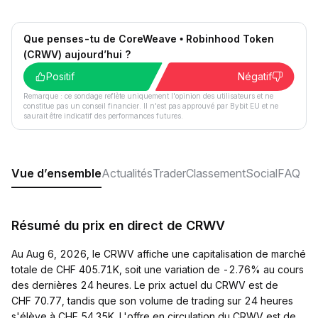
Que penses-tu de CoreWeave • Robinhood Token
(CRWV) aujourd’hui ?
Positif
Négatif
Remarque : ce sondage reflète uniquement l'opinion des utilisateurs et ne
constitue pas un conseil financier. Il n'est pas approuvé par Bybit EU et ne
saurait être indicatif des performances futures.
Vue d’ensemble
Actualités
Trader
Classement
Social
FAQ
Résumé du prix en direct de CRWV
Au Aug 6, 2026, le CRWV affiche une capitalisation de marché
totale de CHF 405.71K, soit une variation de -2.76% au cours
des dernières 24 heures. Le prix actuel du CRWV est de
CHF 70.77, tandis que son volume de trading sur 24 heures
s'élève à CHF 54.35K. L'offre en circulation du CRWV est de