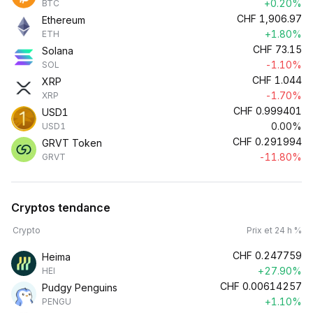
+0.20%
BTC
CHF
1,906.97
Ethereum
+1.80%
ETH
CHF
73.15
Solana
-1.10%
SOL
CHF
1.044
XRP
-1.70%
XRP
CHF
0.999401
USD1
0.00%
USD1
CHF
0.291994
GRVT Token
-11.80%
GRVT
Cryptos tendance
Crypto
Prix et 24 h %
CHF
0.247759
Heima
+27.90%
HEI
CHF
0.00614257
Pudgy Penguins
+1.10%
PENGU