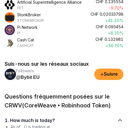
CHF
0.135554
Artificial Superintelligence Alliance
-9.70%
FET
CHF
0.02033798
StonkBroker
+41.20%
STONKBROKER
CHF
0.093454
Pi Network
+6.20%
PI
CHF
0.132981
Cash Cat
+56.70%
CASHCAT
Suis-nous sur les réseaux sociaux
Followers
+
Suivre
@Bybit EU
Questions fréquemment posées sur le
CRWV(CoreWeave • Robinhood Token)
1. How much is today?
As of , () is trading at .