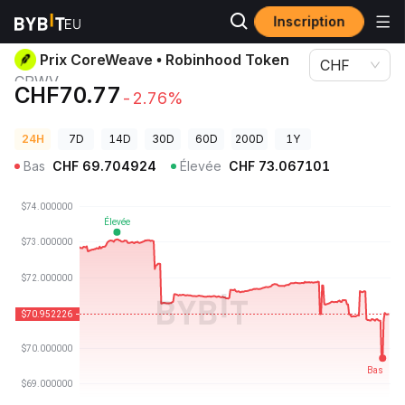
Inscription
Prix des cryptos
Prix CoreWeave • Robinhood Token CRWV
Prix CoreWeave • Robinhood Token
CHF
CRWV
CHF70.77
-2.76%
24H
7D
14D
30D
60D
200D
1Y
Bas
CHF
69.704924
Élevée
CHF
73.067101