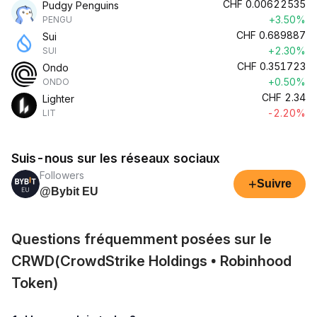
CHF
0.00622535
Pudgy Penguins
+3.50%
PENGU
CHF
0.689887
Sui
+2.30%
SUI
CHF
0.351723
Ondo
+0.50%
ONDO
CHF
2.34
Lighter
-2.20%
LIT
Suis-nous sur les réseaux sociaux
Followers
+
Suivre
@Bybit EU
Questions fréquemment posées sur le
CRWD(CrowdStrike Holdings • Robinhood
Token)