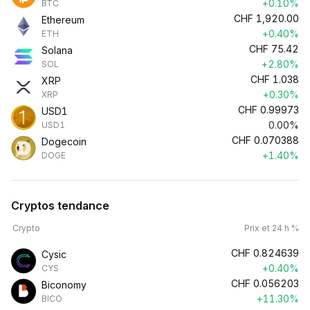
+0.10%
BTC
CHF
1,920.00
Ethereum
+0.40%
ETH
CHF
75.42
Solana
+2.80%
SOL
CHF
1.038
XRP
+0.30%
XRP
CHF
0.99973
USD1
0.00%
USD1
CHF
0.070388
Dogecoin
+1.40%
DOGE
Cryptos tendance
Crypto
Prix et 24 h %
CHF
0.824639
Cysic
+0.40%
CYS
CHF
0.056203
Biconomy
+11.30%
BICO