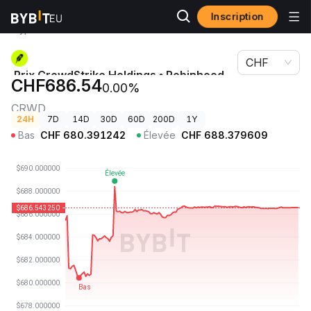
Inscription
Prix des
Prix CrowdStrike Holdings • Robinhood Token
cryptos
CRWD
CHF
Prix CrowdStrike Holdings • Robinhood
CHF686.54
0.00%
Token
CRWD
24H
7D
14D
30D
60D
200D
1Y
Bas
CHF
680.391242
Élevée
CHF
688.379609