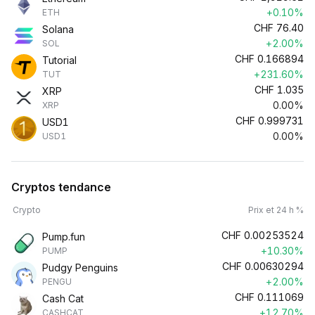
+0.10%
ETH
CHF
76.40
Solana
+2.00%
SOL
CHF
0.166894
Tutorial
+231.60%
TUT
CHF
1.035
XRP
0.00%
XRP
CHF
0.999731
USD1
0.00%
USD1
Cryptos tendance
Crypto
Prix et 24 h %
CHF
0.00253524
Pump.fun
+10.30%
PUMP
CHF
0.00630294
Pudgy Penguins
+2.00%
PENGU
CHF
0.111069
Cash Cat
+12.70%
CASHCAT