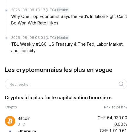
2026-08-08 13:17
(UTC)
Neutre
Why One Top Economist Says the Fed’s Inflation Fight Can’t
Be Won With Rate Hikes
2026-08-08 03:01
(UTC)
Neutre
TBL Weekly #180: US Treasury & The Fed, Labor Market,
and Liquidity
Les cryptomonnaies les plus en vogue
Rechercher
Cryptos à la plus forte capitalisation boursière
Crypto
Prix et 24 h %
CHF
64,930.00
Bitcoin
0.00%
BTC
CHF
1,919.61
Ethereum