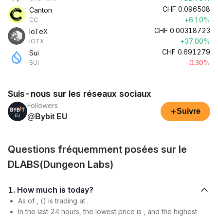
CHF
0.096508
Canton
+6.10%
CC
CHF
0.00318723
IoTeX
+37.00%
IOTX
CHF
0.691279
Sui
-0.30%
SUI
Suis-nous sur les réseaux sociaux
Followers
+
Suivre
@Bybit EU
Questions fréquemment posées sur le
DLABS(Dungeon Labs)
1. How much is today?
As of , () is trading at .
In the last 24 hours, the lowest price is , and the highest