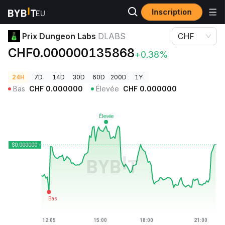
Inscription
Prix des cryptos
Prix Dungeon Labs DLABS
Prix Dungeon Labs
DLABS
CHF
CHF0.000000135868
+0.38%
24H
7D
14D
30D
60D
200D
1Y
Bas
CHF
0.000000
Élevée
CHF
0.000000