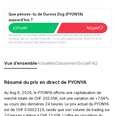
Que penses-tu de Durovs Dog (PYONYA)
aujourd’hui ?
Positif
Négatif
Remarque : ce sondage reflète uniquement l'opinion des utilisateurs et ne
constitue pas un conseil financier. Il n'est pas approuvé par Bybit EU et ne
saurait être indicatif des performances futures.
Vue d’ensemble
Actualités
Classement
Social
FAQ
Résumé du prix en direct de PYONYA
Au Aug 6, 2026, le PYONYA affiche une capitalisation de
marché totale de CHF 205.05K, soit une variation de +7.68%
au cours des dernières 24 heures. Le prix actuel du PYONYA
est de CHF 0.0002219, tandis que son volume de trading sur
24 heures s'élève à CHF 13.45K. L'offre en circulation du