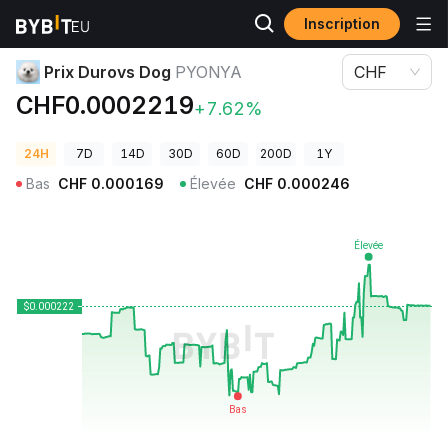
Inscription
Prix des cryptos
Prix Durovs Dog PYONYA
Prix Durovs Dog
PYONYA
CHF
CHF0.0002219
+7.62%
24H
7D
14D
30D
60D
200D
1Y
Bas
CHF
0.000169
Élevée
CHF
0.000246