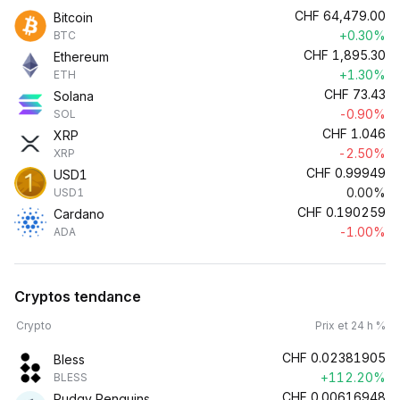
CHF
64,479.00
Bitcoin
+0.30%
BTC
CHF
1,895.30
Ethereum
+1.30%
ETH
CHF
73.43
Solana
-0.90%
SOL
CHF
1.046
XRP
-2.50%
XRP
CHF
0.99949
USD1
0.00%
USD1
CHF
0.190259
Cardano
-1.00%
ADA
Cryptos tendance
Crypto
Prix et 24 h %
CHF
0.02381905
Bless
+112.20%
BLESS
CHF
0.00616948
Pudgy Penguins