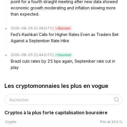
point for a fourth straight meeting after new data showed
economic growth moderating and inflation slowing more
than expected.
2026-08-05 21:48
(UTC)
Baissier
Fed’s Kashkari Calls for Higher Rates Even as Traders Bet
Against a September Rate Hike
2026-08-05 21:44
(UTC)
haussier
Brazil cuts rates by 25 bps again, September rate cut in
play
Les cryptomonnaies les plus en vogue
Rechercher
Cryptos à la plus forte capitalisation boursière
Crypto
Prix et 24 h %