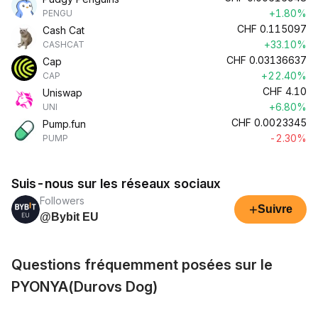
+1.80%
PENGU
CHF
0.115097
Cash Cat
+33.10%
CASHCAT
CHF
0.03136637
Cap
+22.40%
CAP
CHF
4.10
Uniswap
+6.80%
UNI
CHF
0.0023345
Pump.fun
-2.30%
PUMP
Suis-nous sur les réseaux sociaux
Followers
+
Suivre
@Bybit EU
Questions fréquemment posées sur le
PYONYA(Durovs Dog)