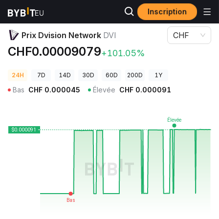
Inscription
Prix des cryptos
Prix Dvision Network DVI
Prix Dvision Network
DVI
CHF
CHF0.00009079
+101.05%
24H
7D
14D
30D
60D
200D
1Y
Bas
CHF
0.000045
Élevée
CHF
0.000091