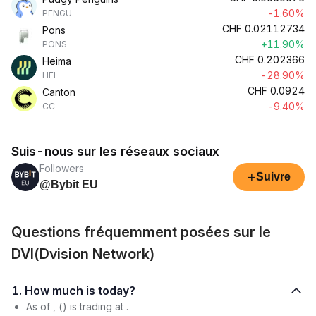
-1.60%
PENGU
CHF
0.02112734
Pons
+11.90%
PONS
CHF
0.202366
Heima
-28.90%
HEI
CHF
0.0924
Canton
-9.40%
CC
Suis-nous sur les réseaux sociaux
Followers
+
Suivre
@Bybit EU
Questions fréquemment posées sur le
DVI(Dvision Network)
1. How much is today?
As of , () is trading at .