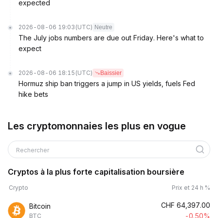
expected
2026-08-06 19:03
(UTC)
Neutre
The July jobs numbers are due out Friday. Here's what to
expect
2026-08-06 18:15
(UTC)
Baissier
Hormuz ship ban triggers a jump in US yields, fuels Fed
hike bets
Les cryptomonnaies les plus en vogue
Rechercher
Cryptos à la plus forte capitalisation boursière
Crypto
Prix et 24 h %
CHF
64,397.00
Bitcoin
-0.50%
BTC