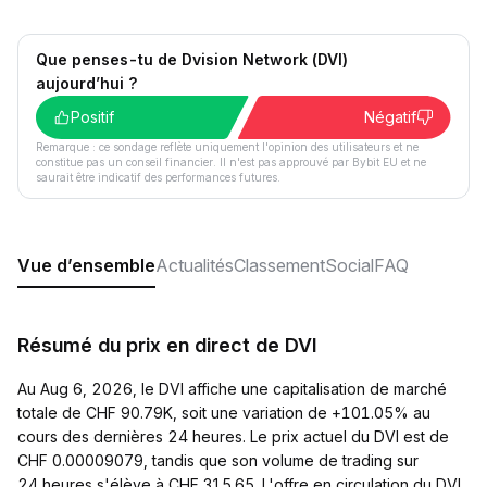
Que penses-tu de Dvision Network (DVI)
aujourd’hui ?
Positif
Négatif
Remarque : ce sondage reflète uniquement l'opinion des utilisateurs et ne
constitue pas un conseil financier. Il n'est pas approuvé par Bybit EU et ne
saurait être indicatif des performances futures.
Vue d’ensemble
Actualités
Classement
Social
FAQ
Résumé du prix en direct de DVI
Au Aug 6, 2026, le DVI affiche une capitalisation de marché
totale de CHF 90.79K, soit une variation de +101.05% au
cours des dernières 24 heures. Le prix actuel du DVI est de
CHF 0.00009079, tandis que son volume de trading sur
24 heures s'élève à CHF 315.65. L'offre en circulation du DVI