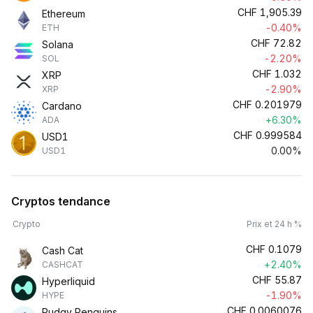
CHF
1,905.39
Ethereum
-0.40%
ETH
CHF
72.82
Solana
-2.20%
SOL
CHF
1.032
XRP
-2.90%
XRP
CHF
0.201979
Cardano
+6.30%
ADA
CHF
0.999584
USD1
0.00%
USD1
Cryptos tendance
Crypto
Prix et 24 h %
CHF
0.1079
Cash Cat
+2.40%
CASHCAT
CHF
55.87
Hyperliquid
-1.90%
HYPE
CHF
0.0060076
Pudgy Penguins