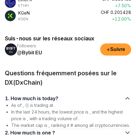
+7.50%
ETHFI
CHF
0.201428
KGeN
+12.00%
KGEN
Suis-nous sur les réseaux sociaux
Followers
+
Suivre
@Bybit EU
Questions fréquemment posées sur le
DX(DxChain)
1. How much is today?
As of , () is trading at .
In the last 24 hours, the lowest price is , and the highest
price is , with a trading volume of .
The market cap is , ranking it # among all cryptocurrencies.
2. How much is one ?