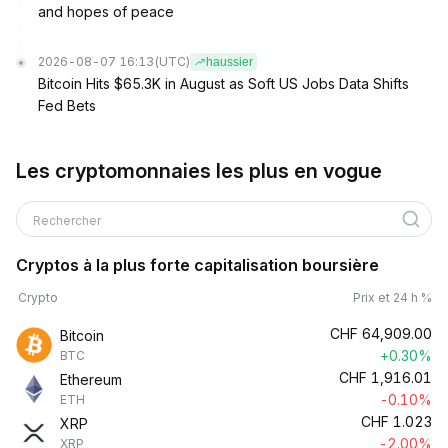
and hopes of peace
2026-08-07 16:13
(UTC)
haussier
Bitcoin Hits $65.3K in August as Soft US Jobs Data Shifts
Fed Bets
Les cryptomonnaies les plus en vogue
Rechercher
Cryptos à la plus forte capitalisation boursière
Crypto
Prix et 24 h %
CHF
64,909.00
Bitcoin
+0.30%
BTC
CHF
1,916.01
Ethereum
-0.10%
ETH
CHF
1.023
XRP
-2.00%
XRP