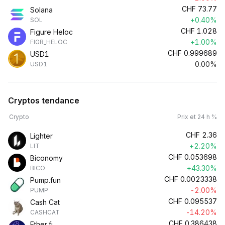
CHF
73.77
Solana
+0.40%
SOL
CHF
1.028
Figure Heloc
+1.00%
FIGR_HELOC
CHF
0.999689
USD1
0.00%
USD1
Cryptos tendance
Crypto
Prix et 24 h %
CHF
2.36
Lighter
+2.20%
LIT
CHF
0.053698
Biconomy
+43.30%
BICO
CHF
0.0023338
Pump.fun
-2.00%
PUMP
CHF
0.095537
Cash Cat
-14.20%
CASHCAT
CHF
0.386438
Ether.fi