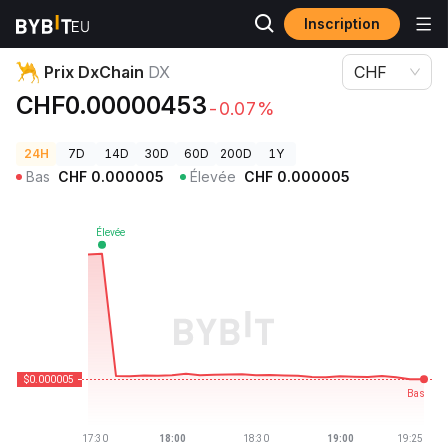
Inscription
Prix des cryptos
Prix DxChain DX
Prix DxChain
DX
CHF
CHF0.00000453
-0.07%
24H
7D
14D
30D
60D
200D
1Y
Bas
CHF
0.000005
Élevée
CHF
0.000005