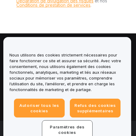
Déclaration de divulgation des risques
et nos
Conditions de prestation de services
.
À propos de
Nous utilisons des cookies strictement nécessaires pour
faire fonctionner ce site et assurer sa sécurité. Avec votre
Services
consentement, nous utilisons également des cookies
fonctionnels, analytiques, marketing et liés aux réseaux
Assistance
sociaux pour mémoriser vos paramètres, comprendre
l’utilisation du site, l’améliorer, et prendre en charge les
fonctionnalités de marketing et de partage.
Produits
Mentions légales
Autoriser tous les
Refus des cookies
cookies
supplémentaires
Paramètres des
© 2025-2026 Bybit.eu. Tous droits réservés.
cookies