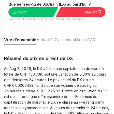
Que penses-tu de DxChain (DX) aujourd’hui ?
Positif
Négatif
Note : ces informations sont fournies à titre indicatif uniquement.
Vue d’ensemble
Actualités
Classement
Social
FAQ
Résumé du prix en direct de DX
Au Aug 7, 2026, le DX affiche une capitalisation de marché
totale de CHF 430.73K, soit une variation de 0.00% au cours
des dernières 24 heures. Le prix actuel du DX est de
CHF 0.00000453, tandis que son volume de trading sur
24 heures s'élève à CHF 226.32. L'offre en circulation du DX
est de --, pour une offre maximale de --. En termes de
capitalisation de marché, le DX se classe au --e rang parmi
toutes les cryptomonnaies. Au cours des dernières 24 heures,
le DX a atteint un plus haut de CHF 0.00000463 et un plus bas