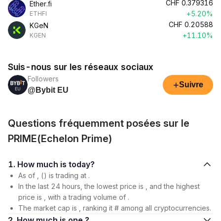
CHF
0.379316
Ether.fi
+5.20%
ETHFI
CHF
0.20588
KGeN
+11.10%
KGEN
Suis-nous sur les réseaux sociaux
Followers
+
Suivre
@Bybit EU
Questions fréquemment posées sur le
PRIME(Echelon Prime)
1. How much is today?
As of , () is trading at .
In the last 24 hours, the lowest price is , and the highest
price is , with a trading volume of .
The market cap is , ranking it # among all cryptocurrencies.
2. How much is one ?