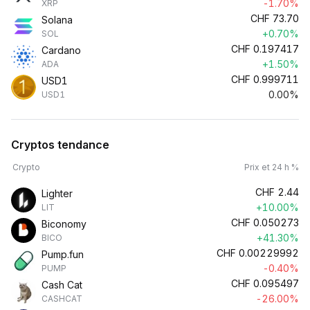
-1.70%
XRP
CHF
73.70
Solana
+0.70%
SOL
CHF
0.197417
Cardano
+1.50%
ADA
CHF
0.999711
USD1
0.00%
USD1
Cryptos tendance
Crypto
Prix et 24 h %
CHF
2.44
Lighter
+10.00%
LIT
CHF
0.050273
Biconomy
+41.30%
BICO
CHF
0.00229992
Pump.fun
-0.40%
PUMP
CHF
0.095497
Cash Cat
-26.00%
CASHCAT