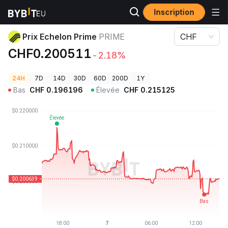
Inscription
Prix des cryptos
Prix Echelon Prime PRIME
Prix Echelon Prime
PRIME
CHF
CHF0.200511
-2.18%
24H
7D
14D
30D
60D
200D
1Y
Bas
CHF
0.196196
Élevée
CHF
0.215125